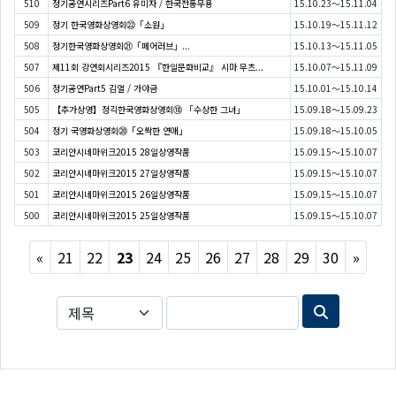
510
정기공연시리즈Part6 유미자 / 한국전통무용
15.10.23～15.11.04
509
정기 한국영화상영회㉒「소원」
15.10.19～15.11.12
508
정기한국영화상영회㉑「페어러브」...
15.10.13～15.11.05
507
제11회 강연회시리즈2015 『한일문화비교』 시마 무츠...
15.10.07～15.11.09
506
정기공연Part5 김얼 / 가야금
15.10.01～15.10.14
505
【추가상영】정긱한국영화상영회⑱ 「수상한 그녀」
15.09.18～15.09.23
504
정기 국영화상영회⑳「오싹한 연애」
15.09.18～15.10.05
503
코리안시네마위크2015 28일상영작품
15.09.15～15.10.07
502
코리안시네마위크2015 27일상영작품
15.09.15～15.10.07
501
코리안시네마위크2015 26일상영작품
15.09.15～15.10.07
500
코리안시네마위크2015 25일상영작품
15.09.15～15.10.07
Previous
Next
«
21
22
23
24
25
26
27
28
29
30
»