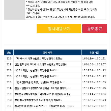
* 신청자 수가 정원을 넘긴 경우 추첨을 통해 초대하는 점 미리 양해
부탁드립니다.
* 당선되신 분에 한하여 공연 1주일전까지 확인증을 메일, 팩스, 엽서로
보내드립니다.
당선되지 못하신 분께는 별도의 연락을 드리지 않는 점 양해바랍니다.
행사내용보기
응모종료
번호
행사 제목
응모 기간
519
「더 테너 리리코 스핀토」특별상영회＆토크쇼
16.01.19～16.01.31
518
한일 합작영화「더 테너 리리코 스핀토」특별상영회
16.01.06～16.02.07
517
1/27「사춤」 신년맞이 특별공연 Part2...
15.12.25～16.01.12
516
1/26「사춤」 신년맞이 특별공연 Part2...
15.12.25～16.01.12
515
「한국전통예술 한마당」신년맞이 특별공연 Part1
15.12.22～16.01.05
514
한일・일한국교정상화50주년기념 「아리랑 판타지」...
15.11.19～15.11.29
513
정기한국영화상영회㉔「세상에서 가장 아름다운 이별」
15.11.13～15.12.06
512
정기 한국영화상영회㉓「내 미리 속의 지우개」
15.11.06～15.11.23
511
한국문화원 강연회 시리즈 2015 『한일문화비교』 신은...
15.11.06～15.12.07