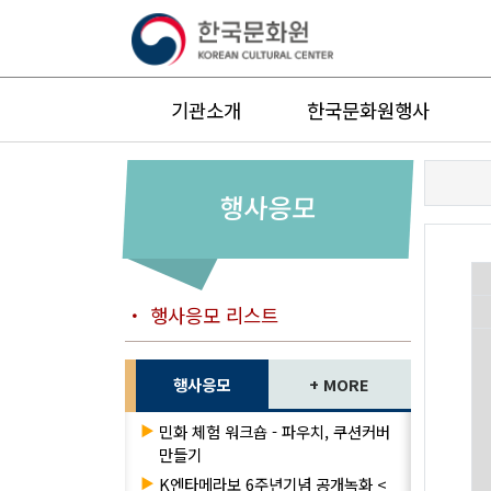
기관소개
한국문화원행사
행사응모
・ 행사응모 리스트
행사응모
+ MORE
▶
민화 체험 워크숍 - 파우치, 쿠션커버
만들기
▶
K엔타메라보 6주년기념 공개녹화 <