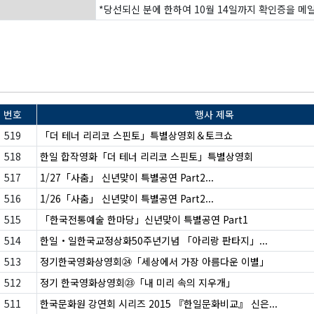
*당선되신 분에 한하여 10월 14일까지 확인증을 메
번호
행사 제목
519
「더 테너 리리코 스핀토」특별상영회＆토크쇼
518
한일 합작영화「더 테너 리리코 스핀토」특별상영회
517
1/27「사춤」 신년맞이 특별공연 Part2...
516
1/26「사춤」 신년맞이 특별공연 Part2...
515
「한국전통예술 한마당」신년맞이 특별공연 Part1
514
한일・일한국교정상화50주년기념 「아리랑 판타지」...
513
정기한국영화상영회㉔「세상에서 가장 아름다운 이별」
512
정기 한국영화상영회㉓「내 미리 속의 지우개」
511
한국문화원 강연회 시리즈 2015 『한일문화비교』 신은...