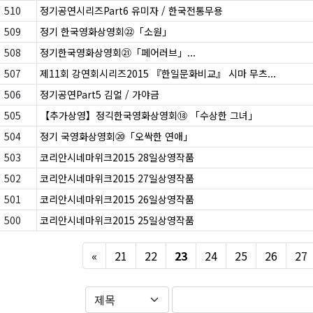
510
정기공연시리즈Part6 유미자 / 한국전통무용
509
정기 한국영화상영회㉒「소원」
508
정기한국영화상영회㉑「페어러브」...
507
제11회 강연회시리즈2015 『한일문화비교』 시마 무츠...
506
정기공연Part5 김얼 / 가야금
505
【추가상영】정긱한국영화상영회⑱ 「수상한 그녀」
504
정기 국영화상영회⑳「오싹한 연애」
503
코리안시네마위크2015 28일상영작품
502
코리안시네마위크2015 27일상영작품
501
코리안시네마위크2015 26일상영작품
500
코리안시네마위크2015 25일상영작품
Previous
«
21
22
23
24
25
26
27