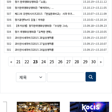
509
정기 한국영화상영회㉒「소원」
15.10.19～15.11.12
508
정기한국영화상영회㉑「페어러브」...
15.10.13～15.11.05
507
제11회 강연회시리즈2015 『한일문화비교』 시마 무츠...
15.10.07～15.11.09
506
정기공연Part5 김얼 / 가야금
15.10.01～15.10.14
505
【추가상영】정긱한국영화상영회⑱ 「수상한 그녀」
15.09.18～15.09.23
504
정기 국영화상영회⑳「오싹한 연애」
15.09.18～15.10.05
503
코리안시네마위크2015 28일상영작품
15.09.15～15.10.07
502
코리안시네마위크2015 27일상영작품
15.09.15～15.10.07
501
코리안시네마위크2015 26일상영작품
15.09.15～15.10.07
Previous
Next
«
21
22
23
24
25
26
27
28
29
30
»