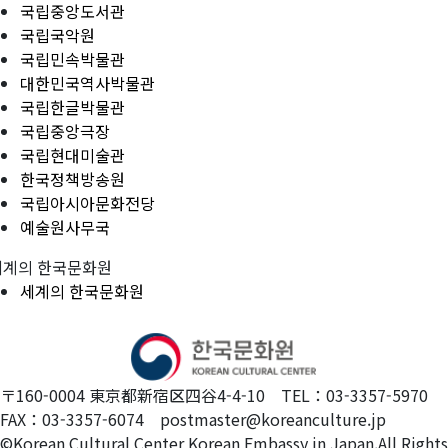
국립중앙도서관
국립국악원
국립민속박물관
대한민국역사박물관
국립한글박물관
국립중앙극장
국립현대미술관
한국정책방송원
국립아시아문화전당
예술원사무국
세계의 한국문화원
세계의 한국문화원
〒160-0004 東京都新宿区四谷4-4-10 TEL：03-3357-5970
FAX：03-3357-6074 postmaster@koreanculture.jp
©Korean Cultural Center Korean Embassy in Japan.All Rights