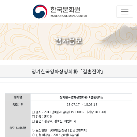
행사응모
정기한국영화상영회⑯「결혼전야」
행사명
정기한국영화상영회⑯「결혼전야」
응모기간
15.07.17 - 15.08.16
□ 일시 : 2015년8월28일(금) 19：00～ （개장 18：30）
□ 감독 : 홍지영
□ 출연 : 김강우, 김효진, 이연희 외
응모 상세내용
◇ 모집인원 : 300명(신청은 1인당 2명까지)
◇ 신청 마감일 : 2015년8월16일(일)