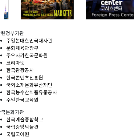
관련정부기관
주일본대한민국대사관
문화체육관광부
주오사카한국문화원
코리아넷
한국관광공사
한국콘텐츠진흥원
국외소재문화유산재단
한국농수산식품유통공사
주일한국교육원
한국문화기관
한국예술종합학교
국립중앙박물관
국립국어원