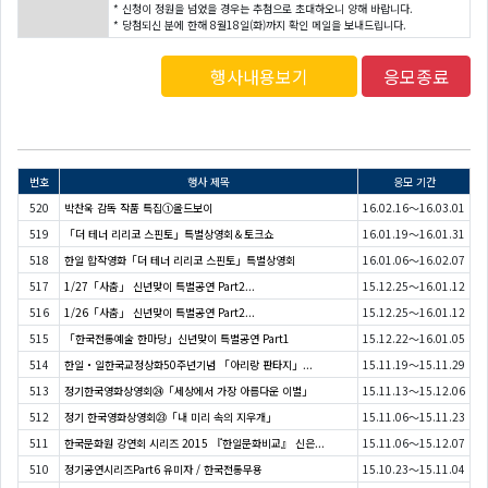
* 신청이 정원을 넘었을 경우는 추첨으로 초대하오니 양해 바랍니다.
* 당첨되신 분에 한해 8월18일(화)까지 확인 메일을 보내드립니다.
행사내용보기
응모종료
번호
행사 제목
응모 기간
520
박찬욱 감독 작품 특집①올드보이
16.02.16～16.03.01
519
「더 테너 리리코 스핀토」특별상영회＆토크쇼
16.01.19～16.01.31
518
한일 합작영화「더 테너 리리코 스핀토」특별상영회
16.01.06～16.02.07
517
1/27「사춤」 신년맞이 특별공연 Part2...
15.12.25～16.01.12
516
1/26「사춤」 신년맞이 특별공연 Part2...
15.12.25～16.01.12
515
「한국전통예술 한마당」신년맞이 특별공연 Part1
15.12.22～16.01.05
514
한일・일한국교정상화50주년기념 「아리랑 판타지」...
15.11.19～15.11.29
513
정기한국영화상영회㉔「세상에서 가장 아름다운 이별」
15.11.13～15.12.06
512
정기 한국영화상영회㉓「내 미리 속의 지우개」
15.11.06～15.11.23
511
한국문화원 강연회 시리즈 2015 『한일문화비교』 신은...
15.11.06～15.12.07
510
정기공연시리즈Part6 유미자 / 한국전통무용
15.10.23～15.11.04