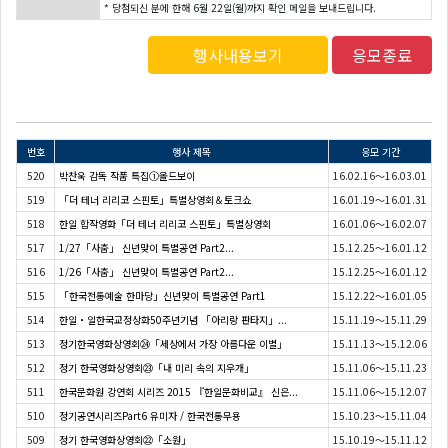
* 당첨되신 분에 한해 6월 22일(월)까지 확인 메일을 보내드립니다.
행사내용보기
응모종료
번호
행사 제목
응모 기간
520
박찬욱 감독 작품 특집①올드보이
16.02.16～16.03.01
519
「더 테너 리리코 스핀토」특별상영회＆토크쇼
16.01.19～16.01.31
518
한일 합작영화「더 테너 리리코 스핀토」특별상영회
16.01.06～16.02.07
517
1/27「사춤」 신년맞이 특별공연 Part2...
15.12.25～16.01.12
516
1/26「사춤」 신년맞이 특별공연 Part2...
15.12.25～16.01.12
515
「한국전통예술 한마당」신년맞이 특별공연 Part1
15.12.22～16.01.05
514
한일・일한국교정상화50주년기념 「아리랑 판타지」...
15.11.19～15.11.29
513
정기한국영화상영회㉔「세상에서 가장 아름다운 이별」
15.11.13～15.12.06
512
정기 한국영화상영회㉓「내 미리 속의 지우개」
15.11.06～15.11.23
511
한국문화원 강연회 시리즈 2015 『한일문화비교』 신은...
15.11.06～15.12.07
510
정기공연시리즈Part6 유미자 / 한국전통무용
15.10.23～15.11.04
509
정기 한국영화상영회㉒「소원」
15.10.19～15.11.12