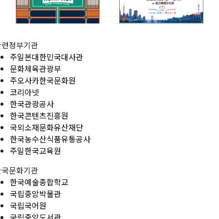
관련정부기관
주일본대한민국대사관
문화체육관광부
주오사카한국문화원
코리아넷
한국관광공사
한국콘텐츠진흥원
국외소재문화유산재단
한국농수산식품유통공사
주일한국교육원
한국문화기관
한국예술종합학교
국립중앙박물관
국립국어원
국립중앙도서관