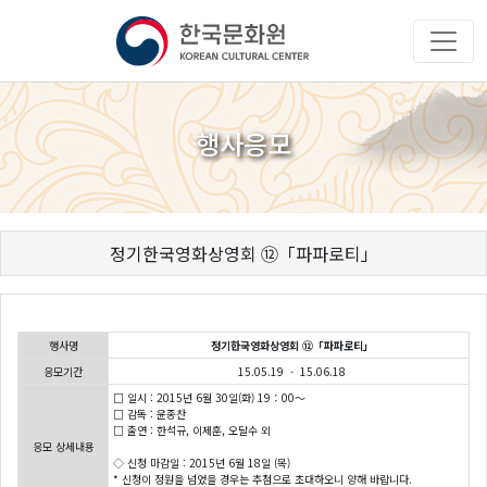
행사응모
정기한국영화상영회 ⑫「파파로티」
행사명
정기한국영화상영회 ⑫「파파로티」
응모기간
15.05.19 - 15.06.18
□ 일시 : 2015년 6월 30일(화) 19：00～
□ 감독 : 윤종찬
□ 출연 : 한석규, 이제훈, 오달수 외
응모 상세내용
◇ 신청 마감일 : 2015년 6월 18일 (목)
* 신청이 정원을 넘었을 경우는 추첨으로 초대하오니 양해 바랍니다.