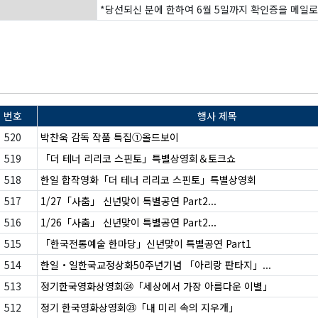
*당선되신 분에 한하여 6월 5일까지 확인증을 메일
번호
행사 제목
520
박찬욱 감독 작품 특집①올드보이
519
「더 테너 리리코 스핀토」특별상영회＆토크쇼
518
한일 합작영화「더 테너 리리코 스핀토」특별상영회
517
1/27「사춤」 신년맞이 특별공연 Part2...
516
1/26「사춤」 신년맞이 특별공연 Part2...
515
「한국전통예술 한마당」신년맞이 특별공연 Part1
514
한일・일한국교정상화50주년기념 「아리랑 판타지」...
513
정기한국영화상영회㉔「세상에서 가장 아름다운 이별」
512
정기 한국영화상영회㉓「내 미리 속의 지우개」