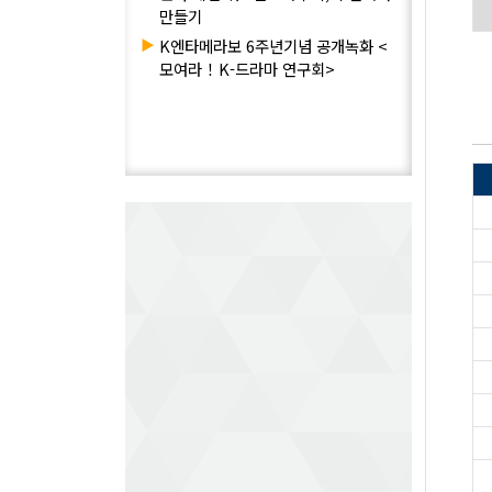
만들기
▶
K엔타메라보 6주년기념 공개녹화 <
모여라！K-드라마 연구회>