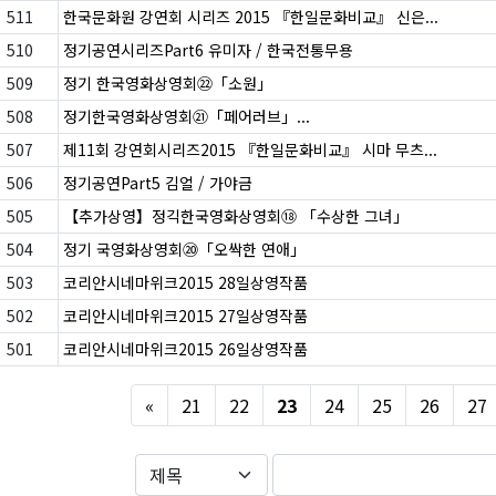
511
한국문화원 강연회 시리즈 2015 『한일문화비교』 신은...
510
정기공연시리즈Part6 유미자 / 한국전통무용
509
정기 한국영화상영회㉒「소원」
508
정기한국영화상영회㉑「페어러브」...
507
제11회 강연회시리즈2015 『한일문화비교』 시마 무츠...
506
정기공연Part5 김얼 / 가야금
505
【추가상영】정긱한국영화상영회⑱ 「수상한 그녀」
504
정기 국영화상영회⑳「오싹한 연애」
503
코리안시네마위크2015 28일상영작품
502
코리안시네마위크2015 27일상영작품
501
코리안시네마위크2015 26일상영작품
Previous
«
21
22
23
24
25
26
27