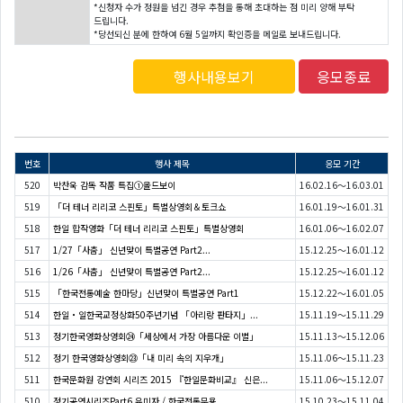
*신청자 수가 정원을 넘긴 경우 추첨을 통해 초대하는 점 미리 양해 부탁
드립니다.
*당선되신 분에 한하여 6월 5일까지 확인증을 메일로 보내드립니다.
행사내용보기
응모종료
번호
행사 제목
응모 기간
520
박찬욱 감독 작품 특집①올드보이
16.02.16～16.03.01
519
「더 테너 리리코 스핀토」특별상영회＆토크쇼
16.01.19～16.01.31
518
한일 합작영화「더 테너 리리코 스핀토」특별상영회
16.01.06～16.02.07
517
1/27「사춤」 신년맞이 특별공연 Part2...
15.12.25～16.01.12
516
1/26「사춤」 신년맞이 특별공연 Part2...
15.12.25～16.01.12
515
「한국전통예술 한마당」신년맞이 특별공연 Part1
15.12.22～16.01.05
514
한일・일한국교정상화50주년기념 「아리랑 판타지」...
15.11.19～15.11.29
513
정기한국영화상영회㉔「세상에서 가장 아름다운 이별」
15.11.13～15.12.06
512
정기 한국영화상영회㉓「내 미리 속의 지우개」
15.11.06～15.11.23
511
한국문화원 강연회 시리즈 2015 『한일문화비교』 신은...
15.11.06～15.12.07
510
정기공연시리즈Part6 유미자 / 한국전통무용
15.10.23～15.11.04