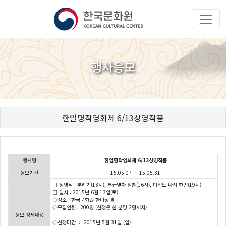
행사응모
한일명작영화제 6/13상영작품
행사명
한일명작영화제 6/13상영작품
응모기간
15.05.07 - 15.05.31
□ 상영작 : 분례기(13시), 특급열차 일본(16시), 미워도 다시 한번(19시)
□ 일시 : 2015년 6월 13일(토)
◇장소 : 한국문화원 한마당 홀
◇모집인원 : 200명 (신청은 한 분당 2명까지)
응모 상세내용
◇신청마감 ： 2015년 5월 31일 (일)