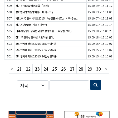
509
정기 한국영화상영회㉒「소원」
15.10.19～15.11.12
508
정기한국영화상영회㉑「페어러브」...
15.10.13～15.11.05
507
제11회 강연회시리즈2015 『한일문화비교』 시마 무츠...
15.10.07～15.11.09
506
정기공연Part5 김얼 / 가야금
15.10.01～15.10.14
505
【추가상영】정긱한국영화상영회⑱ 「수상한 그녀」
15.09.18～15.09.23
504
정기 국영화상영회⑳「오싹한 연애」
15.09.18～15.10.05
503
코리안시네마위크2015 28일상영작품
15.09.15～15.10.07
502
코리안시네마위크2015 27일상영작품
15.09.15～15.10.07
501
코리안시네마위크2015 26일상영작품
15.09.15～15.10.07
Previous
Next
«
21
22
23
24
25
26
27
28
29
30
»