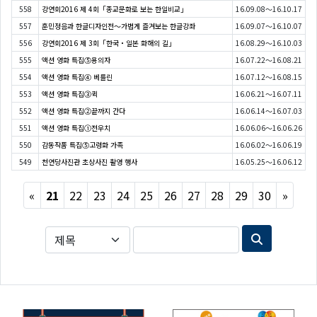
558
강연회2016 제 4회「종교문화로 보는 한일비교」
16.09.08～16.10.17
557
훈민정음과 한글디자인전～가볍게 즐겨보는 한글강좌
16.09.07～16.10.07
556
강연회2016 제 3회「한국・일본 화해의 길」
16.08.29～16.10.03
555
액션 영화 특집⑤용의자
16.07.22～16.08.21
554
액션 영화 특집④ 베를린
16.07.12～16.08.15
553
액션 영화 특집③퀵
16.06.21～16.07.11
552
액션 영화 특집②끝까지 간다
16.06.14～16.07.03
551
액션 영화 특집①전우치
16.06.06～16.06.26
550
감동작품 특집⑤고령화 가족
16.06.02～16.06.19
549
천연당사진관 초상사진 촬영 행사
16.05.25～16.06.12
Previous
Next
«
21
22
23
24
25
26
27
28
29
30
»