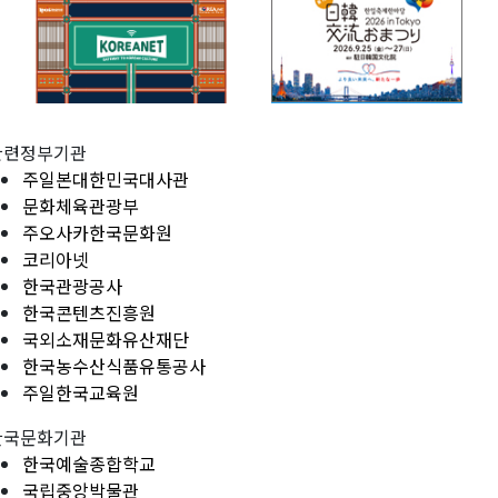
관련정부기관
주일본대한민국대사관
문화체육관광부
주오사카한국문화원
코리아넷
한국관광공사
한국콘텐츠진흥원
국외소재문화유산재단
한국농수산식품유통공사
주일한국교육원
한국문화기관
한국예술종합학교
국립중앙박물관