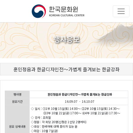
행사응모
훈민정음과 한글디자인전～가볍게 즐겨보는 한글강좌
행사명
훈민정음과 한글디자인전～가볍게 즐겨보는 한글강좌
응모기간
16.09.07 - 16.10.07
◇ 일시 : ①1부 10월 15일(토) 14:00～ ②2부 10월 15일(토) 14:30～
③3부 10월 21일(금) 17:00～ ④4부 10월 21일(금) 17:30～
◇ 강사 : 조희철
◇정원 : 각 회당 20명(신청은 1인당 2명까지)
응모 상세내용
◇대상 : 한국어에 대해 흥미가 있는 분
◇마감 : 10월 7일(금)