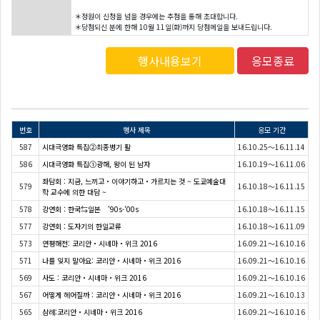
＊정원이 신청을 넘을 경우에는 추첨을 통해 초대합니다.
＊당첨되신 분에 한해 10월 11일(화)까지 당첨메일을 보내드립니다.
행사내용보기
응모종료
번호
행사 제목
응모 기간
587
시대극영화 특집②최종병기 활
16.10.25～16.11.14
586
시대극영화 특집①광해, 왕이 된 남자
16.10.19～16.11.06
좌담회 : 지금, 느끼고・이야기하고・가르치는 것 ~ 도쿄예술대
579
16.10.18～16.11.15
학 교수에 의한 대담 ~
578
강연회 : 한국⇆일본 '90s-'00s
16.10.18～16.11.15
577
강연회 : 도자기의 한일교류
16.10.18～16.11.09
573
연평해전: 코리안・시네마・위크 2016
16.09.21～16.10.16
571
나를 잊지 말아요: 코리안・시네마・위크 2016
16.09.21～16.10.16
569
사도 : 코리안・시네마・위크 2016
16.09.21～16.10.16
567
어떻게 헤어질까 : 코리안・시네마・위크 2016
16.09.21～16.10.13
565
삼례:코리안・시네마・위크 2016
16.09.21～16.10.16