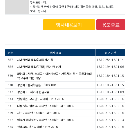
부탁드립니다.
* 당선되신 분에 한하여 공연 1주일전까지 확인증을 메일, 팩스, 엽서로
보내드립니다.
행사내용보기
응모종료
번호
행사 제목
응모 기간
587
시대극영화 특집②최종병기 활
16.10.25～16.11.14
586
시대극영화 특집①광해, 왕이 된 남자
16.10.19～16.11.06
좌담회 : 지금, 느끼고・이야기하고・가르치는 것 ~ 도쿄예술대
579
16.10.18～16.11.15
학 교수에 의한 대담 ~
578
강연회 : 한국⇆일본 '90s-'00s
16.10.18～16.11.15
577
강연회 : 도자기의 한일교류
16.10.18～16.11.09
573
연평해전: 코리안・시네마・위크 2016
16.09.21～16.10.16
571
나를 잊지 말아요: 코리안・시네마・위크 2016
16.09.21～16.10.16
569
사도 : 코리안・시네마・위크 2016
16.09.21～16.10.16
567
어떻게 헤어질까 : 코리안・시네마・위크 2016
16.09.21～16.10.13
565
삼례:코리안・시네마・위크 2016
16.09.21～16.10.16