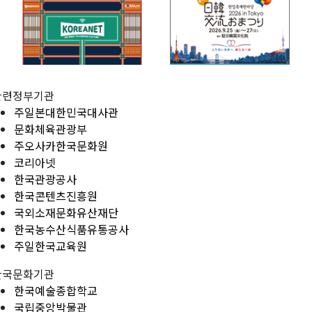
관련정부기관
주일본대한민국대사관
문화체육관광부
주오사카한국문화원
코리아넷
한국관광공사
한국콘텐츠진흥원
국외소재문화유산재단
한국농수산식품유통공사
주일한국교육원
한국문화기관
한국예술종합학교
국립중앙박물관