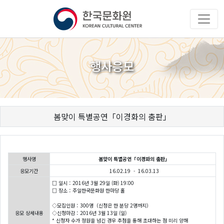
행사응모
봄맞이 특별공연「이경화의 춤판」
행사명
봄맞이 특별공연「이경화의 춤판」
응모기간
16.02.19 - 16.03.13
□ 일시：2016년 3월 29일 (화) 19:00
□ 장소：주일한국문화원 한마당 홀
◇모집인원：300명（신청은 한 분당 2명까지）
응모 상세내용
◇신청마감：2016년 3월 13일 (일)
* 신청자 수가 정원을 넘긴 경우 추첨을 통해 초대하는 점 미리 양해