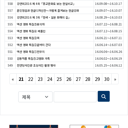
558
강연회2016 제 4회「종교문화로 보는 한일비교」
16.09.08～16.10.17
557
훈민정음과 한글디자인전～가볍게 즐겨보는 한글강좌
16.09.07～16.10.07
556
강연회2016 제 3회「한국・일본 화해의 길」
16.08.29～16.10.03
555
액션 영화 특집⑤용의자
16.07.22～16.08.21
554
액션 영화 특집④ 베를린
16.07.12～16.08.15
553
액션 영화 특집③퀵
16.06.21～16.07.11
552
액션 영화 특집②끝까지 간다
16.06.14～16.07.03
551
액션 영화 특집①전우치
16.06.06～16.06.26
550
감동작품 특집⑤고령화 가족
16.06.02～16.06.19
549
천연당사진관 초상사진 촬영 행사
16.05.25～16.06.12
Previous
Next
«
21
22
23
24
25
26
27
28
29
30
»