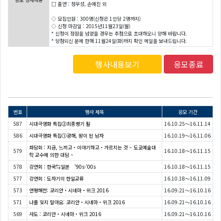
□ 출연 : 정우성, 손예진 외
◇ 모집인원 : 300명(신청은 1인당 2명까지)
◇ 신청 마감일 : 2015년11월23일(월)
* 신청이 정원을 넘었을 경우는 추첨으로 초대하오니 양해 바랍니다.
* 당첨되신 분에 한해 11월24일(화)까지 확인 메일을 보내드립니다.
행사내용보기
응모종료
번호
행사 제목
응모 기간
587
시대극영화 특집②최종병기 활
16.10.25～16.11.14
586
시대극영화 특집①광해, 왕이 된 남자
16.10.19～16.11.06
좌담회 : 지금, 느끼고・이야기하고・가르치는 것 ~ 도쿄예술대
579
16.10.18～16.11.15
학 교수에 의한 대담 ~
578
강연회 : 한국⇆일본 '90s-'00s
16.10.18～16.11.15
577
강연회 : 도자기의 한일교류
16.10.18～16.11.09
573
연평해전: 코리안・시네마・위크 2016
16.09.21～16.10.16
571
나를 잊지 말아요: 코리안・시네마・위크 2016
16.09.21～16.10.16
569
사도 : 코리안・시네마・위크 2016
16.09.21～16.10.16