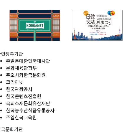
관련정부기관
주일본대한민국대사관
문화체육관광부
주오사카한국문화원
코리아넷
한국관광공사
한국콘텐츠진흥원
국외소재문화유산재단
한국농수산식품유통공사
주일한국교육원
한국문화기관