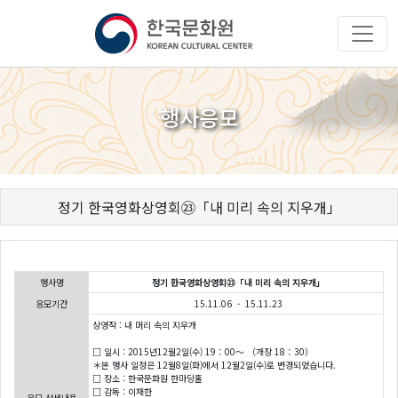
행사응모
정기 한국영화상영회㉓「내 미리 속의 지우개」
행사명
정기 한국영화상영회㉓「내 미리 속의 지우개」
응모기간
15.11.06 - 15.11.23
상영작 : 내 머리 속의 지우개
□ 일시 : 2015년12월2일(수) 19：00～ （개장 18：30）
＊본 행사 일정은 12월8일(화)에서 12월2일(수)로 변경되었습니다.
□ 장소 : 한국문화원 한마당홀
□ 감독 : 이재한
응모 상세내용