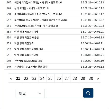
567
어떻게 헤어질까 : 코리안・시네마・위크 2016
16.09.21～16.10.13
565
삼례:코리안・시네마・위크 2016
16.09.21～16.10.16
558
강연회2016 제 4회「종교문화로 보는 한일비교」
16.09.08～16.10.17
557
훈민정음과 한글디자인전～가볍게 즐겨보는 한글강좌
16.09.07～16.10.07
556
강연회2016 제 3회「한국・일본 화해의 길」
16.08.29～16.10.03
555
액션 영화 특집⑤용의자
16.07.22～16.08.21
554
액션 영화 특집④ 베를린
16.07.12～16.08.15
553
액션 영화 특집③퀵
16.06.21～16.07.11
552
액션 영화 특집②끝까지 간다
16.06.14～16.07.03
551
액션 영화 특집①전우치
16.06.06～16.06.26
550
감동작품 특집⑤고령화 가족
16.06.02～16.06.19
549
천연당사진관 초상사진 촬영 행사
16.05.25～16.06.12
Previous
Next
«
21
22
23
24
25
26
27
28
29
30
»