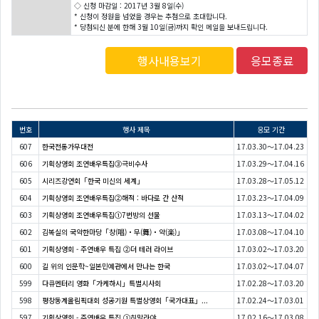
◇ 신청 마감일 : 2017년 3월 8일(수)
* 신청이 정원을 넘었을 경우는 추첨으로 초대합니다.
* 당첨되신 분에 한해 3월 10일(금)까지 확인 메일을 보내드립니다.
행사내용보기
응모종료
번호
행사 제목
응모 기간
607
한국전통가무대전
17.03.30～17.04.23
606
기획상영회 조연배우특집③극비수사
17.03.29～17.04.16
605
시리즈강연회「한국 미신의 세계」
17.03.28～17.05.12
604
기획상영회 조연배우특집②해적 : 바다로 간 산적
17.03.23～17.04.09
603
기획상영회 조연배우특집①7번방의 선물
17.03.13～17.04.02
602
김복실의 국악한마당「창(唱)・무(舞)・악(楽)」
17.03.08～17.04.10
601
기획상영회 - 주연배우 특집 ②더 테러 라이브
17.03.02～17.03.20
600
길 위의 인문학~일본민예관에서 만나는 한국
17.03.02～17.04.07
599
다큐멘터리 영화「가케하시」특별시사회
17.02.28～17.03.20
598
평창동계올림픽대회 성공기원 특별상영회「국가대표」...
17.02.24～17.03.01
597
기획상영회 - 주연배우 특집 ①히말라야...
17.02.16～17.03.08