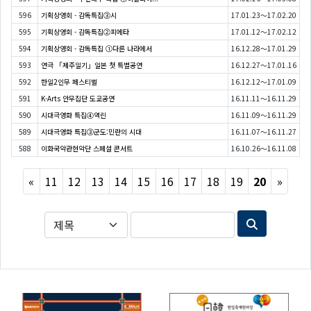
596
기획상영회 - 감독특집③시
17.01.23～17.02.20
595
기획상영회 - 감독특집②피에타
17.01.12～17.02.12
594
기획상영회 - 감독특집 ①다른 나라에서
16.12.28～17.01.29
593
연극 「제주일기」일본 첫 특별공연
16.12.27～17.01.16
592
한일2인무 페스티벌
16.12.12～17.01.09
591
K-Arts 안무집단 도쿄공연
16.11.11～16.11.29
590
시대극영화 특집④역린
16.11.09～16.11.29
589
시대극영화 특집③군도:민란의 시대
16.11.07～16.11.27
588
이화국악관현악단 스페셜 콘서트
16.10.26～16.11.08
Previous
Next
«
11
12
13
14
15
16
17
18
19
20
»