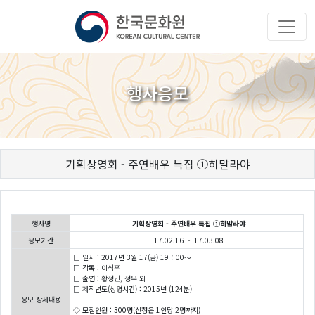
행사응모
기획상영회 - 주연배우 특집 ①히말라야
행사명
기획상영회 - 주연배우 특집 ①히말라야
응모기간
17.02.16 - 17.03.08
□ 일시 : 2017년 3월 17(금) 19：00～
□ 감독 : 이석훈
□ 출연 : 황정민, 정우 외
□ 제작년도(상영시간) : 2015년 (124분)
응모 상세내용
◇ 모집인원 : 300명(신청은 1인당 2명까지)