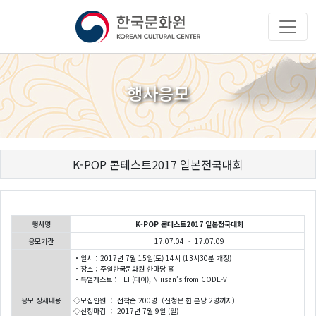
행사응모
K-POP 콘테스트2017 일본전국대회
행사명
K-POP 콘테스트2017 일본전국대회
응모기간
17.07.04 - 17.07.09
・일시：2017년 7월 15일(토) 14시 (13시30분 개장)
・장소：주일한국문화원 한마당 홀
・특별게스트：TEI (테이), Niiisan’s from CODE-V
응모 상세내용
◇모집인원 ： 선착순 200명（신청은 한 분당 2명까지）
◇신청마감 ： 2017년 7월 9일 (일)