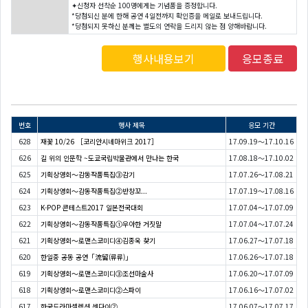
✦신청자 선착순 100명에게는 기념품을 증정합니다.
*당첨되신 분에 한해 공연 4일전까지 확인증을 메일로 보내드립니다.
*당첨되지 못하신 분께는 별도의 연락을 드리지 않는 점 양해바랍니다.
행사내용보기
응모종료
번호
행사 제목
응모 기간
628
재꽃 10/26 ［코리안시네마위크 2017］
17.09.19～17.10.16
626
길 위의 인문학 ~도쿄국립박물관에서 만나는 한국
17.08.18～17.10.02
625
기획상영회～감동작품특집③감기
17.07.26～17.08.21
624
기획상영회～감동작품특집②반창꼬...
17.07.19～17.08.16
623
K-POP 콘테스트2017 일본전국대회
17.07.04～17.07.09
622
기획상영회～감동작품특집①우아한 거짓말
17.07.04～17.07.24
621
기획상영회～로맨스코미디④김종욱 찾기
17.06.27～17.07.18
620
한일중 공동 공연「流留(류류)」
17.06.26～17.07.18
619
기획상영회～로맨스코미디③조선마술사
17.06.20～17.07.09
618
기획상영회～로맨스코미디②스파이
17.06.16～17.07.02
617
한국드라마셀렉션 센다이②
17.06.07～17.07.17