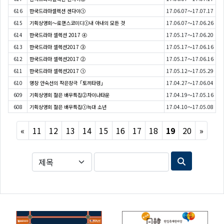
616
한국드라마셀렉션 센다이①
17.06.07～17.07.17
615
기획상영회～로맨스코미디①내 아내의 모든 것
17.06.07～17.06.26
614
한국드라마 셀렉션 2017 ④
17.05.17～17.06.20
613
한국드라마 셀렉션2017 ③
17.05.17～17.06.16
612
한국드라마 셀렉션2017 ②
17.05.17～17.06.16
611
한국드라마 셀렉션2017 ①
17.05.12～17.05.29
610
명창 안숙선의 작은창극「토끼타령」
17.04.27～17.06.04
609
기획상영회 젊은 배우특집②차이나타운
17.04.19～17.05.16
608
기획상영회 젊은 배우특집①늑대 소년
17.04.10～17.05.08
Previous
Next
«
11
12
13
14
15
16
17
18
19
20
»