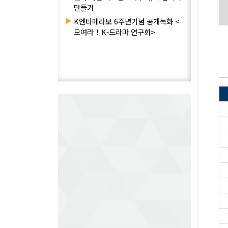
만들기
▶
K엔타메라보 6주년기념 공개녹화 <
모여라！K-드라마 연구회>