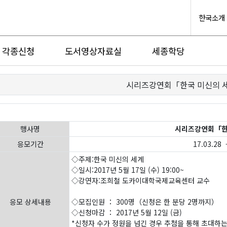
한국소개
각종신청
도서영상자료실
세종학당
시리즈강연회「한국 미신의 
행사명
시리즈강연회「한
응모기간
17.03.28 -
◇주제:한국 미신의 세계
◇일시:2017년 5월 17일 (수) 19:00~
◇강연자:조희철 도카이대학국제교육센터 교수
응모 상세내용
◇모집인원 ： 300명（신청은 한 분당 2명까지）
◇신청마감 ： 2017년 5월 12일 (금)
*신청자 수가 정원을 넘긴 경우 추첨을 통해 초대하는