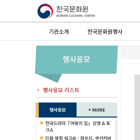
기관소개
한국문화원행사
행사응모
・ 행사응모 리스트
행사응모
+ MORE
▶
한국드라마『여왕의 집』상영 & 토
크쇼
▶
민화 체험 워크숍 - 파우치, 쿠션커버