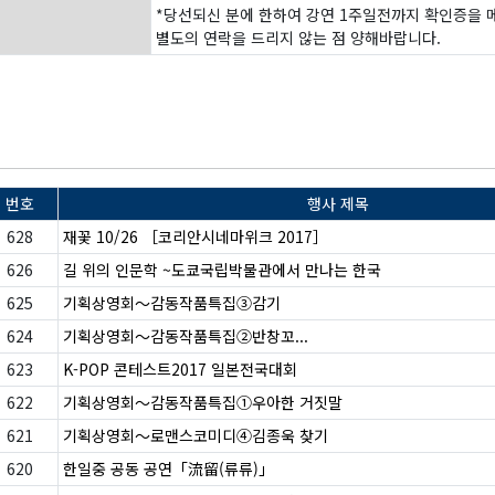
*당선되신 분에 한하여 강연 1주일전까지 확인증을 
별도의 연락을 드리지 않는 점 양해바랍니다.
번호
행사 제목
628
재꽃 10/26 ［코리안시네마위크 2017］
626
길 위의 인문학 ~도쿄국립박물관에서 만나는 한국
625
기획상영회～감동작품특집③감기
624
기획상영회～감동작품특집②반창꼬...
623
K-POP 콘테스트2017 일본전국대회
622
기획상영회～감동작품특집①우아한 거짓말
621
기획상영회～로맨스코미디④김종욱 찾기
620
한일중 공동 공연「流留(류류)」