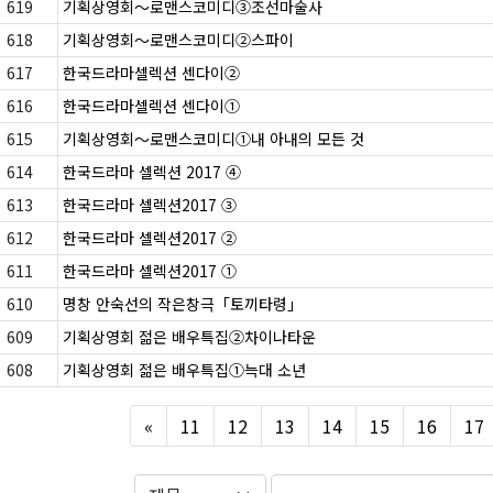
619
기획상영회～로맨스코미디③조선마술사
618
기획상영회～로맨스코미디②스파이
617
한국드라마셀렉션 센다이②
616
한국드라마셀렉션 센다이①
615
기획상영회～로맨스코미디①내 아내의 모든 것
614
한국드라마 셀렉션 2017 ④
613
한국드라마 셀렉션2017 ③
612
한국드라마 셀렉션2017 ②
611
한국드라마 셀렉션2017 ①
610
명창 안숙선의 작은창극「토끼타령」
609
기획상영회 젊은 배우특집②차이나타운
608
기획상영회 젊은 배우특집①늑대 소년
Previous
«
11
12
13
14
15
16
17