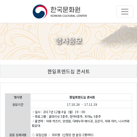
행사응모
한일프렌드십 콘서트
행사명
한일프렌드십 콘서트
응모기간
17.10.24 - 17.11.19
・일시 : 2017년 12월 4일（월）19：00
・프로그램 : 클라리넷 5중주, 현악4중주, 피아노 5중주
・출연자 : 사와 카즈키, 양성원, 다테누마 에미코, 김은식, 사와 아키, 니시카와
토모야
응모 상세내용
◇ 모집인원 ： 300명（신청은 한 분당 2명까지）