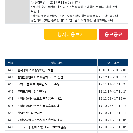
◇ 신청마감 ： 2017년 11월 19일 (일)
*신청자 수가 정원을 넘긴 경우 추첨을 통해 초대하는 점 미리 양해 부탁
드립니다.
*당선되신 분에 한하여 강연 1주일전까지 확인증을 메일로 보내드립니다.
당선되지 못하신 분께는 별도의 연락을 드리지 않는 점 양해바랍니다.
행사내용보기
응모종료
번호
행사 제목
응모 기간
648
한국영화 기획상영회①도둑들
18.01.16～18.02.08
647
한일전통현악기 가야금과 고토의 협연
17.12.15～18.01.10
646
코믹 마샬 아츠 퍼포먼스「JUMP」
17.11.17～17.11.27
645
뮤직드라마「당신만이」
17.11.17～17.11.27
644
기획상영회～스포츠 특집③국가대표
17.11.08～17.12.04
643
기획상영회～스포츠 특집②코리아
17.10.27～17.11.19
642
한일프렌드십 콘서트
17.10.24～17.11.19
641
기획상영회～스포츠 특집①맨발의 꿈
17.10.20～17.11.05
640
［11/17］판에 박은 소리 - Victor 춘향
17.10.05～17.11.05