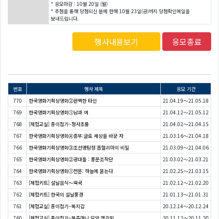
* 응모마감 : 10월 20일 (월)
* 추첨을 통해 당첨되신 분에 한해 10월 23일(금)까지 당첨확인메일을
보내드립니다.
행사내용보기
응모종료
번호
행사 제목
응모 기간
770
한국영화기획상영회②완벽한 타인
21.04.19～21.05.18
769
한국영화기획상영회①남과 여
21.04.12～21.05.12
768
[체험교실] 종이접기~청사초롱
21.04.02～21.04.15
767
한국영화기획상영회④흥부:글로 세상을 바꾼 자
21.03.16～21.04.18
766
한국영화기획상영회③조선명탐정:흡혈괴마의 비밀
21.03.09～21.04.06
765
한국영화기획상영회②광대들 : 풍문조작단
21.03.02～21.03.21
764
한국영화기획상영회①천문: 하늘에 묻는다
21.02.25～21.03.15
763
[체험키트] 설날음식〜떡국
21.02.12～21.02.20
762
[체험키트] 한국의 설날풍경
21.01.13～21.01.31
761
[체험교실] 종이접기~복지갑
20.12.14～20.12.24
760
[체험교실] 종이접기~복주머니 모양 책갈피
20.11.12～20.11.20