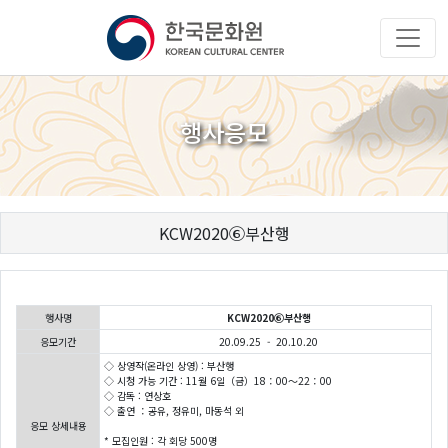
행사응모
KCW2020⑥부산행
행사명
KCW2020⑥부산행
응모기간
20.09.25 - 20.10.20
◇ 상영작(온라인 상영) : 부산행
◇ 시청 가능 기간 : 11월 6일（금）18：00～22：00
◇ 감독 : 연상호
◇ 출연 ：공유, 정유미, 마동석 외
응모 상세내용
* 모집인원 : 각 회당 500명