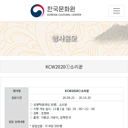
행사응모
KCW2020①소리꾼
행사명
KCW2020①소리꾼
응모기간
20.09.25 - 20.10.20
◇ 상영작(온라인 상영) : 소리꾼
◇ 시청 가능 일시 : 11월 1일（일）18：00～22：00
◇ 감독 : 조정래
◇ 출연 : 이봉근, 이유리, 김하연 외
응모 상세내용
* 모집인원 : 각 회당 500명