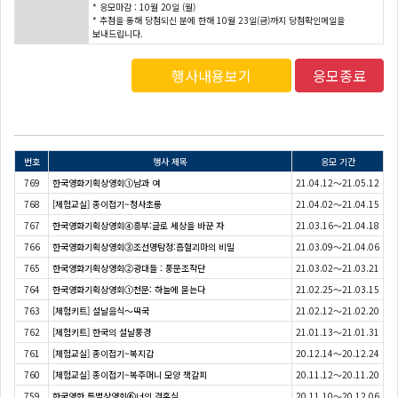
* 응모마감 : 10월 20일 (월)
* 추첨을 통해 당첨되신 분에 한해 10월 23일(금)까지 당첨확인메일을
보내드립니다.
행사내용보기
응모종료
번호
행사 제목
응모 기간
769
한국영화기획상영회①남과 여
21.04.12～21.05.12
768
[체험교실] 종이접기~청사초롱
21.04.02～21.04.15
767
한국영화기획상영회④흥부:글로 세상을 바꾼 자
21.03.16～21.04.18
766
한국영화기획상영회③조선명탐정:흡혈괴마의 비밀
21.03.09～21.04.06
765
한국영화기획상영회②광대들 : 풍문조작단
21.03.02～21.03.21
764
한국영화기획상영회①천문: 하늘에 묻는다
21.02.25～21.03.15
763
[체험키트] 설날음식〜떡국
21.02.12～21.02.20
762
[체험키트] 한국의 설날풍경
21.01.13～21.01.31
761
[체험교실] 종이접기~복지갑
20.12.14～20.12.24
760
[체험교실] 종이접기~복주머니 모양 책갈피
20.11.12～20.11.20
759
한국영화 특별상영회⑥너의 결혼식
20.11.10～20.12.06