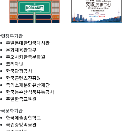
관련정부기관
주일본대한민국대사관
문화체육관광부
주오사카한국문화원
코리아넷
한국관광공사
한국콘텐츠진흥원
국외소재문화유산재단
한국농수산식품유통공사
주일한국교육원
한국문화기관
한국예술종합학교
국립중앙박물관