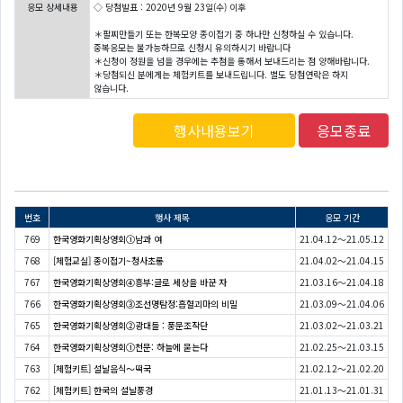
응모 상세내용
◇ 당첨발표 : 2020년 9월 23일(수) 이후
＊팔찌만들기 또는 한복모양 종이접기 중 하나만 신청하실 수 있습니다.
중복응모는 불가능하므로 신청시 유의하시기 바랍니다
＊신청이 정원을 넘을 경우에는 추첨을 통해서 보내드리는 점 양해바랍니다.
＊당첨되신 분에게는 체험키트를 보내드립니다. 별도 당첨연락은 하지
않습니다.
행사내용보기
응모종료
번호
행사 제목
응모 기간
769
한국영화기획상영회①남과 여
21.04.12～21.05.12
768
[체험교실] 종이접기~청사초롱
21.04.02～21.04.15
767
한국영화기획상영회④흥부:글로 세상을 바꾼 자
21.03.16～21.04.18
766
한국영화기획상영회③조선명탐정:흡혈괴마의 비밀
21.03.09～21.04.06
765
한국영화기획상영회②광대들 : 풍문조작단
21.03.02～21.03.21
764
한국영화기획상영회①천문: 하늘에 묻는다
21.02.25～21.03.15
763
[체험키트] 설날음식〜떡국
21.02.12～21.02.20
762
[체험키트] 한국의 설날풍경
21.01.13～21.01.31