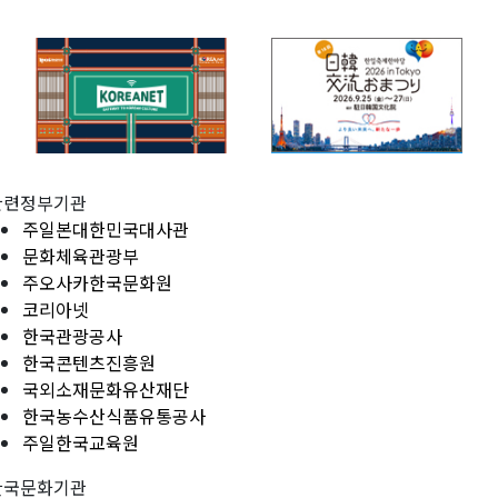
관련정부기관
주일본대한민국대사관
문화체육관광부
주오사카한국문화원
코리아넷
한국관광공사
한국콘텐츠진흥원
국외소재문화유산재단
한국농수산식품유통공사
주일한국교육원
한국문화기관