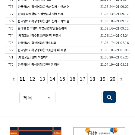
778
한국영화기획상영회②신과 함께 – 인과 연
21.08.24～21.09.20
777
한국문화체험부스:컵받침과 액세서리
21.08.23～21.09.12
776
한국영화기획상영회①신과 함께 – 죄와 벌
21.08.18～21.09.12
775
온라인 한국영화 특별상영회:골든슬럼버
21.08.16～21.09.12
774
[체험교실] 장수팔찌(장명루) 만들기
21.06.11～21.06.24
773
한국영화기획상영회④장수상회
21.05.17～21.06.16
772
한국영화기획상영회③그것만이 내 세상
21.05.10～21.06.08
771
[체험교실] 민화 색칠하기
21.05.20～21.05.20
770
한국영화기획상영회②완벽한 타인
21.04.19～21.05.18
Previous
Next
«
11
12
13
14
15
16
17
18
19
20
»