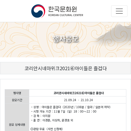
행사응모
코리안시네마위크2021⑥아이들은 즐겁다
행사명
코리안시네마위크2021⑥아이들은 즐겁다
응모기간
21.09.24 - 21.10.24
・상영：아이들은 즐겁다（2020년 / 108분 / 칼라 / 일본어 자막）
・시청 가능 기간：11월 7일（일）18：00～22：00
・감 독：이지원
・출 연：이경훈, 이상희, 윤경호 외
응모 상세내용
◎관람 무료（사전 신청제）