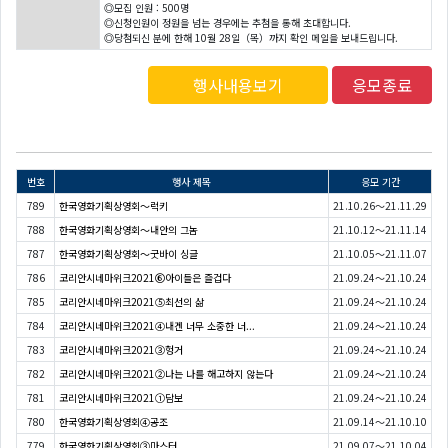
◎모집 인원 : 500명
◎신청인원이 정원을 넘는 경우에는 추첨을 통해 초대합니다.
◎당첨되신 분에 한해 10월 28일（목）까지 확인 메일을 보내드립니다.
행사내용보기
응모종료
번호
행사 제목
응모 기간
789
한국영화기획상영회〜럭키
21.10.26～21.11.29
788
한국영화기획상영회〜내안의 그놈
21.10.12～21.11.14
787
한국영화기획상영회〜굿바이 싱글
21.10.05～21.11.07
786
코리안시네마위크2021⑥아이들은 즐겁다
21.09.24～21.10.24
785
코리안시네마위크2021⑤최선의 삶
21.09.24～21.10.24
784
코리안시네마위크2021④내겐 너무 소중한 너...
21.09.24～21.10.24
783
코리안시네마위크2021③헝거
21.09.24～21.10.24
782
코리안시네마위크2021②나는 나를 해고하지 않는다
21.09.24～21.10.24
781
코리안시네마위크2021①담보
21.09.24～21.10.24
780
한국영화기획상영회④공조
21.09.14～21.10.10
779
한국영화기획상영회③마스터
21.09.07～21.10.04