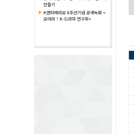
만들기
▶
K엔타메라보 6주년기념 공개녹화 <
모여라！K-드라마 연구회>