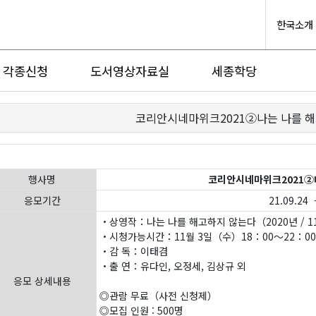
한국소개
각종신청
도서영상자료실
세종학당
코리안시네마위크2021②나는 나를 
행사명
코리안시네마위크2021②
응모기간
21.09.24 -
・상영작：나는 나를 해고하지 않는다（2020년 / 11
・시청가능시간：11월 3일（수）18：00～22：00
・감 독：이태겸
・출 연：유다인, 오정세, 김상규 외
응모 상세내용
◎관람 무료（사전 신청제）
◎모집 인원 : 500명