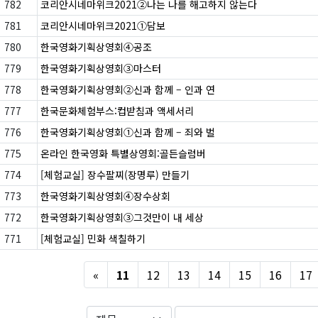
782
코리안시네마위크2021②나는 나를 해고하지 않는다
781
코리안시네마위크2021①담보
780
한국영화기획상영회④공조
779
한국영화기획상영회③마스터
778
한국영화기획상영회②신과 함께 – 인과 연
777
한국문화체험부스:컵받침과 액세서리
776
한국영화기획상영회①신과 함께 – 죄와 벌
775
온라인 한국영화 특별상영회:골든슬럼버
774
[체험교실] 장수팔찌(장명루) 만들기
773
한국영화기획상영회④장수상회
772
한국영화기획상영회③그것만이 내 세상
771
[체험교실] 민화 색칠하기
Previous
«
11
12
13
14
15
16
17