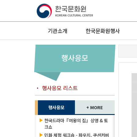
기관소개
한국문화원행사
행사응모
・ 행사응모 리스트
행사응모
+ MORE
▶
한국드라마『여왕의 집』상영 & 토
크쇼
▶
민화 체험 워크숍 - 파우치, 쿠션커버