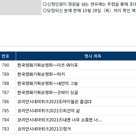
◎신청인원이 정원을 넘는 경우에는 추첨을 통해 
◎당첨되신 분에 한해 10월 28일（목）까지 확인 
번호
행사 제목
790
한국영화기획상영회〜미쓰 와이프
789
한국영화기획상영회〜럭키
788
한국영화기획상영회〜내안의 그놈
787
한국영화기획상영회〜굿바이 싱글
786
코리안시네마위크2021⑥아이들은 즐겁다
785
코리안시네마위크2021⑤최선의 삶
784
코리안시네마위크2021④내겐 너무 소중한 너...
783
코리안시네마위크2021③헝거