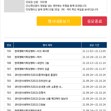
◎모집 인원 : 500명
◎신청인원이 정원을 넘는 경우에는 추첨을 통해 초대합니다.
◎당첨되신 분에 한해 10월 28일（목）까지 확인 메일을 보내드립니다.
행사내용보기
응모종료
번호
행사 제목
응모 기간
790
한국영화기획상영회〜미쓰 와이프
21.11.02～21.12.05
789
한국영화기획상영회〜럭키
21.10.26～21.11.29
788
한국영화기획상영회〜내안의 그놈
21.10.12～21.11.14
787
한국영화기획상영회〜굿바이 싱글
21.10.05～21.11.07
786
코리안시네마위크2021⑥아이들은 즐겁다
21.09.24～21.10.24
785
코리안시네마위크2021⑤최선의 삶
21.09.24～21.10.24
784
코리안시네마위크2021④내겐 너무 소중한 너...
21.09.24～21.10.24
783
코리안시네마위크2021③헝거
21.09.24～21.10.24
782
코리안시네마위크2021②나는 나를 해고하지 않는다
21.09.24～21.10.24
781
코리안시네마위크2021①담보
21.09.24～21.10.24
780
한국영화기획상영회④공조
21.09.14～21.10.10