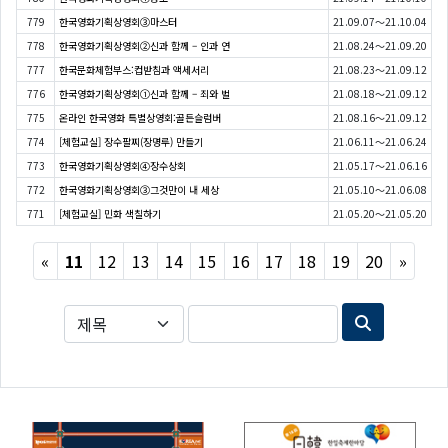
779
한국영화기획상영회③마스터
21.09.07～21.10.04
778
한국영화기획상영회②신과 함께 – 인과 연
21.08.24～21.09.20
777
한국문화체험부스:컵받침과 액세서리
21.08.23～21.09.12
776
한국영화기획상영회①신과 함께 – 죄와 벌
21.08.18～21.09.12
775
온라인 한국영화 특별상영회:골든슬럼버
21.08.16～21.09.12
774
[체험교실] 장수팔찌(장명루) 만들기
21.06.11～21.06.24
773
한국영화기획상영회④장수상회
21.05.17～21.06.16
772
한국영화기획상영회③그것만이 내 세상
21.05.10～21.06.08
771
[체험교실] 민화 색칠하기
21.05.20～21.05.20
Previous
Next
«
11
12
13
14
15
16
17
18
19
20
»