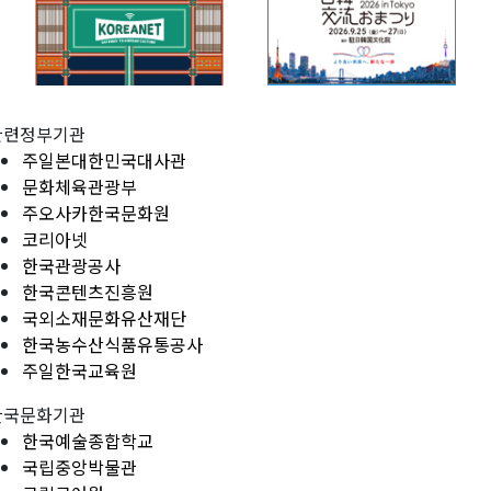
관련정부기관
주일본대한민국대사관
문화체육관광부
주오사카한국문화원
코리아넷
한국관광공사
한국콘텐츠진흥원
국외소재문화유산재단
한국농수산식품유통공사
주일한국교육원
한국문화기관
한국예술종합학교
국립중앙박물관