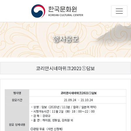
행사응모
코리안시네마위크2021①담보
행사명
코리안시네마위크2021①담보
응모기간
21.09.24 - 21.10.24
・상영：담보（2020년 / 113분 / 칼라 / 일본어 자막）
・시청가능시간：11월 2일（화）18：00～22：00
・감 독：강대규
・출 연：하지원, 성동일, 김희원 외
응모 상세내용
◎관람 무료（사전 신청제）