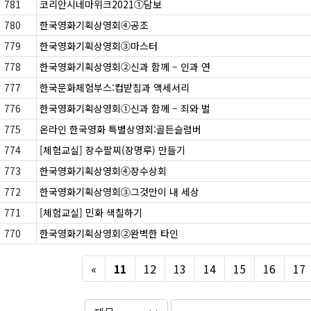
781
코리안시네마위크2021①담보
780
한국영화기획상영회④공조
779
한국영화기획상영회③마스터
778
한국영화기획상영회②신과 함께 – 인과 연
777
한국문화체험부스:컵받침과 액세서리
776
한국영화기획상영회①신과 함께 – 죄와 벌
775
온라인 한국영화 특별상영회:골든슬럼버
774
[체험교실] 장수팔찌(장명루) 만들기
773
한국영화기획상영회④장수상회
772
한국영화기획상영회③그것만이 내 세상
771
[체험교실] 민화 색칠하기
770
한국영화기획상영회②완벽한 타인
Previous
«
11
12
13
14
15
16
17