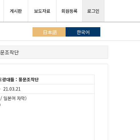
게시판
보도자료
회원등록
로그인
日本語
한국어
풍문조작단
광대들 : 풍문조작단
 21.03.21
 / 일본어 자막）
0