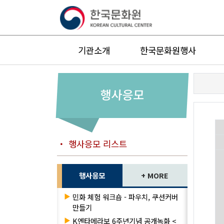
기관소개
한국문화원행사
행사응모
・ 행사응모 리스트
행사응모
+ MORE
▶
민화 체험 워크숍 - 파우치, 쿠션커버
만들기
▶
K엔타메라보 6주년기념 공개녹화 <