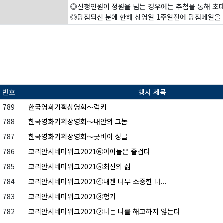
◎신청인원이 정원을 넘는 경우에는 추첨을 통해 
◎당첨되신 분에 한해 상영일 1주일전에 당첨메일을
번호
행사 제목
789
한국영화기획상영회〜럭키
788
한국영화기획상영회〜내안의 그놈
787
한국영화기획상영회〜굿바이 싱글
786
코리안시네마위크2021⑥아이들은 즐겁다
785
코리안시네마위크2021⑤최선의 삶
784
코리안시네마위크2021④내겐 너무 소중한 너...
783
코리안시네마위크2021③헝거
782
코리안시네마위크2021②나는 나를 해고하지 않는다