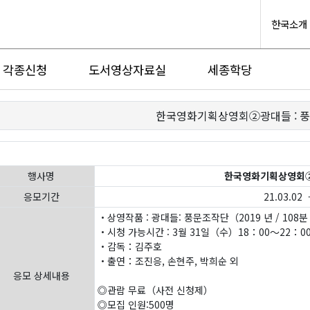
한국소개
각종신청
도서영상자료실
세종학당
한국영화기획상영회②광대들 : 
행사명
한국영화기획상영회②
응모기간
21.03.02 -
・상영작품 : 광대들: 풍문조작단（2019 년 / 108분
・시청 가능시간 : 3월 31일（수）18：00～22：0
・감독：김주호
・출연：조진응, 손현주, 박희순 외
응모 상세내용
◎관람 무료（사전 신청제）
◎모집 인원:500명