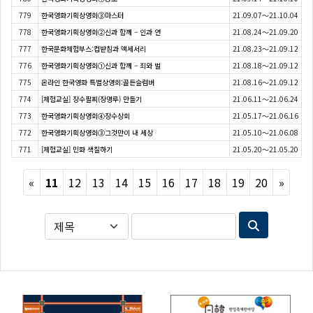
779
한국영화기획상영회③마스터
21.09.07～21.10.04
778
한국영화기획상영회②신과 함께 – 인과 연
21.08.24～21.09.20
777
한국문화체험부스:컵받침과 액세서리
21.08.23～21.09.12
776
한국영화기획상영회①신과 함께 – 죄와 벌
21.08.18～21.09.12
775
온라인 한국영화 특별상영회:골든슬럼버
21.08.16～21.09.12
774
[체험교실] 장수팔찌(장명루) 만들기
21.06.11～21.06.24
773
한국영화기획상영회④장수상회
21.05.17～21.06.16
772
한국영화기획상영회③그것만이 내 세상
21.05.10～21.06.08
771
[체험교실] 민화 색칠하기
21.05.20～21.05.20
Previous
Next
«
11
12
13
14
15
16
17
18
19
20
»