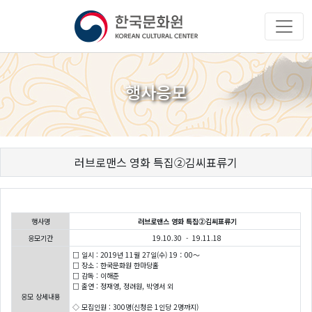
행사응모
러브로맨스 영화 특집②김씨표류기
행사명
러브로맨스 영화 특집②김씨표류기
응모기간
19.10.30 - 19.11.18
□ 일시 : 2019년 11월 27일(수) 19：00～
□ 장소 : 한국문화원 한마당홀
□ 감독 : 이해준
□ 출연 : 정재영, 정려원, 박영서 외
응모 상세내용
◇ 모집인원 : 300명(신청은 1인당 2명까지)