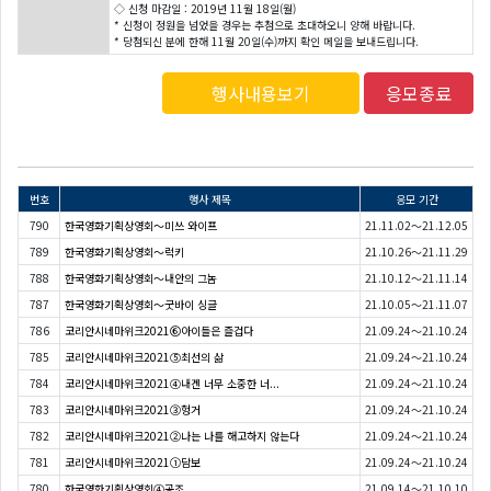
◇ 신청 마감일 : 2019년 11월 18일(월)
* 신청이 정원을 넘었을 경우는 추첨으로 초대하오니 양해 바랍니다.
* 당첨되신 분에 한해 11월 20일(수)까지 확인 메일을 보내드립니다.
행사내용보기
응모종료
번호
행사 제목
응모 기간
790
한국영화기획상영회〜미쓰 와이프
21.11.02～21.12.05
789
한국영화기획상영회〜럭키
21.10.26～21.11.29
788
한국영화기획상영회〜내안의 그놈
21.10.12～21.11.14
787
한국영화기획상영회〜굿바이 싱글
21.10.05～21.11.07
786
코리안시네마위크2021⑥아이들은 즐겁다
21.09.24～21.10.24
785
코리안시네마위크2021⑤최선의 삶
21.09.24～21.10.24
784
코리안시네마위크2021④내겐 너무 소중한 너...
21.09.24～21.10.24
783
코리안시네마위크2021③헝거
21.09.24～21.10.24
782
코리안시네마위크2021②나는 나를 해고하지 않는다
21.09.24～21.10.24
781
코리안시네마위크2021①담보
21.09.24～21.10.24
780
한국영화기획상영회④공조
21.09.14～21.10.10