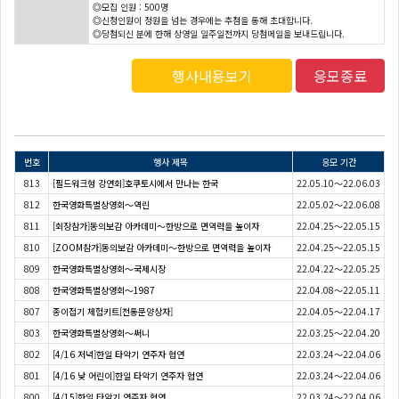
◎모집 인원 : 500명
◎신청인원이 정원을 넘는 경우에는 추첨을 통해 초대합니다.
◎당첨되신 분에 한해 상영일 일주일전까지 당첨메일을 보내드립니다.
행사내용보기
응모종료
번호
행사 제목
응모 기간
813
[필드워크형 강연회]호쿠토시에서 만나는 한국
22.05.10～22.06.03
812
한국영화특별상영회〜역린
22.05.02～22.06.08
811
[회장참가]동의보감 아카데미～한방으로 면역력을 높이자
22.04.25～22.05.15
810
[ZOOM참가]동의보감 아카데미～한방으로 면역력을 높이자
22.04.25～22.05.15
809
한국영화특별상영회～국제시장
22.04.22～22.05.25
808
한국영화특별상영회〜1987
22.04.08～22.05.11
807
종이접기 체험키트[전통문양상자]
22.04.05～22.04.17
803
한국영화특별상영회〜써니
22.03.25～22.04.20
802
[4/16 저녁]한일 타악기 연주자 협연
22.03.24～22.04.06
801
[4/16 낮 어린이]한일 타악기 연주자 협연
22.03.24～22.04.06
800
[4/15]한일 타악기 연주자 협연
22.03.24～22.04.06