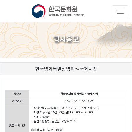
행사응모
한국영화특별상영회～국제시장
행사명
한국영화특별상영회～국제시장
응모기간
22.04.22 - 22.05.25
・상영작품 : 국제시장（2014년 / 126분 / 일본어 자막）
・시청 가능시간 : 5월 30일(월) 18：00～22：00
・감독：윤제균
・출연：황정민, 김윤진, 오달수 외 외
응모 상세내용
◎관람 무료（사전 신청제）