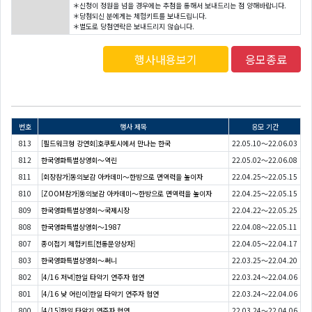
＊신청이 정원을 넘을 경우에는 추첨을 통해서 보내드리는 점 양해바랍니다.
＊당첨되신 분에게는 체험키트를 보내드립니다.
＊별도로 당첨연락은 보내드리지 않습니다.
행사내용보기
응모종료
번호
행사 제목
응모 기간
813
[필드워크형 강연회]호쿠토시에서 만나는 한국
22.05.10～22.06.03
812
한국영화특별상영회〜역린
22.05.02～22.06.08
811
[회장참가]동의보감 아카데미～한방으로 면역력을 높이자
22.04.25～22.05.15
810
[ZOOM참가]동의보감 아카데미～한방으로 면역력을 높이자
22.04.25～22.05.15
809
한국영화특별상영회～국제시장
22.04.22～22.05.25
808
한국영화특별상영회〜1987
22.04.08～22.05.11
807
종이접기 체험키트[전통문양상자]
22.04.05～22.04.17
803
한국영화특별상영회〜써니
22.03.25～22.04.20
802
[4/16 저녁]한일 타악기 연주자 협연
22.03.24～22.04.06
801
[4/16 낮 어린이]한일 타악기 연주자 협연
22.03.24～22.04.06
800
[4/15]한일 타악기 연주자 협연
22.03.24～22.04.06