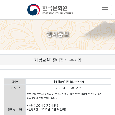
행사응모
[체험교실] 종이접기~복지갑
행사명
[체험교실] 종이접기~복지갑
응모기간
20.12.14 - 20.12.24
동영상을 보면서 집에서도 간단히 만들어 볼수 있는 체험킷트「종이접기〜
복지갑」세트를 보내드립니다.
✦수량 : 100개 (1인 2개까지)
응모 상세내용
✦신청마감 ：2020년 12월 24일(목)