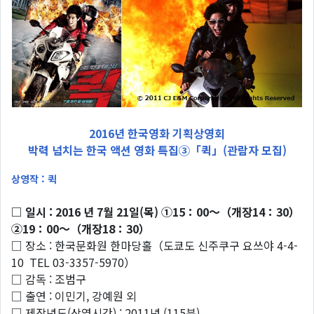
2016년 한국영화 기획상영회
박력 넘치는 한국 액션 영화 특집③「퀵」(관람자 모집)
상영작 : 퀵
□ 일시 : 2016 년 7월 21일(목) ①15：00～（개장14：30）
②19：00～（개장18：30）
□ 장소 : 한국문화원 한마당홀（도쿄도 신주쿠구 요쓰야 4-4-
10 TEL 03-3357-5970）
□ 감독 : 조범구
□ 출연 : 이민기, 강예원 외
□ 제작년도(상영시간) : 2011년 (115분)