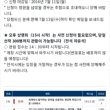
◇ 신청 마감일 : 2016년 7월 11일(월)
* 신청이 정원을 넘었을 경우는 추첨으로 초대하오니 양해 바랍
니다.
* 당첨되신 분에 한해 7월 13일(수)까지 확인 메일을 보내드립
니다.
★ 오후 상영회（15시 시작）는 사전 신청이 필요없으며, 당일
선착 300명까지 관람이 가능합니다（전석 자유석）
◇ 관람 접수는 14：30부터 시작됩니다.
* 개장 시간에 맞춰서 와주시기 바랍니다(번호표는 배포하지 않
을 예정입니다)
* 만석시에는 입장을 거절하는 경우가 있는 점 사전에 양해해주
시기 바라니다.
번호
제목
게시일
조회수
세계에서 활약하는 한국을 대표하는 명감독 특집①다
1142
161
16-12-28
른 나라에서
3
2017년 상반기 한국영화기획상영회～ 명감독・명배
1345