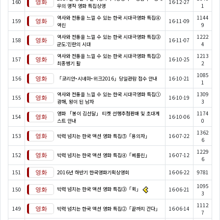
160
16-12-27
우의 명작 영화 특집상영
1
역사와 전통을 느낄 수 있는 한국 시대극영화 특집④
1144
159
16-11-09
역린
9
역사와 전통을 느낄 수 있는 한국 시대극영화 특집③
1222
158
16-11-07
군도:민란의 시대
4
역사와 전통을 느낄 수 있는 한국 시대극영화 특집②
1213
157
16-10-25
최종병기 활
2
1085
156
「코리안･시네마･위크2016」당일관람 접수 안내
16-10-21
1
역사와 전통을 느낄 수 있는 한국 시대극영화 특집①
1309
155
16-10-19
광해, 왕이 된 남자
3
영화 「봉이 김선달」 티켓 선행추첨판매 및 초대게
1174
154
16-10-06
스트 안내
0
1362
153
박력 넘치는 한국 액션 영화 특집⑤「용의자」
16-07-22
6
1229
152
박력 넘치는 한국 액션 영화 특집④「베를린」
16-07-12
6
151
2016년 하반기 한국영화기획상영회
16-06-22
9781
1095
박력 넘치는 한국 액션 영화 특집③「퀵」
150
16-06-21
3
1112
149
박력 넘치는 한국 액션 영화 특집②「끝까지 간다」
16-06-14
7