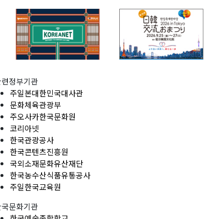
관련정부기관
주일본대한민국대사관
문화체육관광부
주오사카한국문화원
코리아넷
한국관광공사
한국콘텐츠진흥원
국외소재문화유산재단
한국농수산식품유통공사
주일한국교육원
한국문화기관
한국예술종합학교