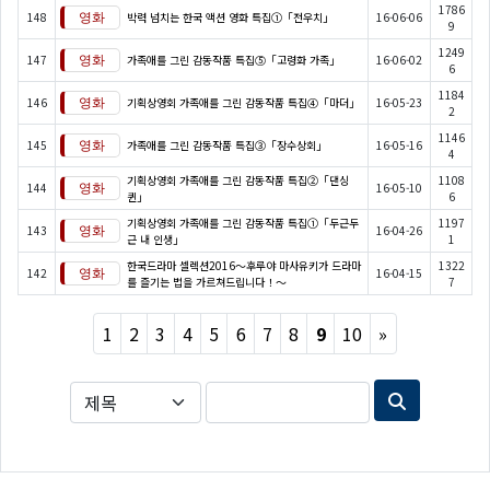
1786
148
박력 넘치는 한국 액션 영화 특집①「전우치」
16-06-06
9
1249
147
가족애를 그린 감동작품 특집⑤「고령화 가족」
16-06-02
6
1184
146
기획상영회 가족애를 그린 감동작품 특집④「마더」
16-05-23
2
1146
145
가족애를 그린 감동작품 특집③「장수상회」
16-05-16
4
기획상영회 가족애를 그린 감동작품 특집②「댄싱
1108
144
16-05-10
퀸」
6
기획상영회 가족애를 그린 감동작품 특집①「두근두
1197
143
16-04-26
근 내 인생」
1
한국드라마 셀렉션2016～후루야 마사유키가 드라마
1322
142
16-04-15
를 즐기는 법을 가르쳐드립니다！～
7
Next
1
2
3
4
5
6
7
8
9
10
»