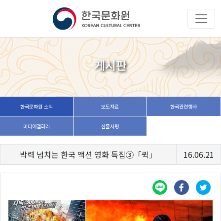
게시판
한국문화원 소식
보도자료
한국관련행사
미디어갤러리
한줄서평
박력 넘치는 한국 액션 영화 특집③「퀵」
16.06.21