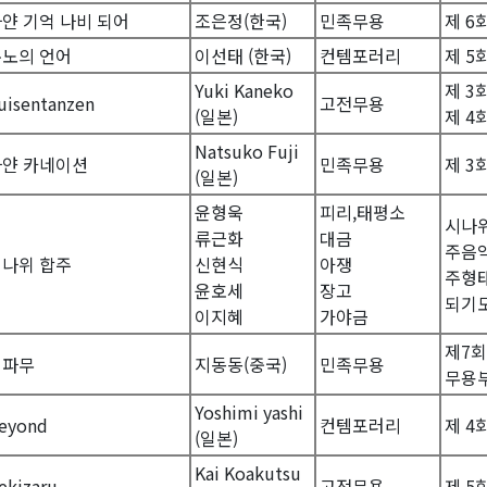
얀 기억 나비 되어
조은정(한국)
민족무용
제 6
분노의 언어
이선태 (한국)
컨템포러리
제 5
Yuki Kaneko
제 3
uisentanzen
고전무용
(일본)
제 4
Natsuko Fuji
하얀 카네이션
민족무용
제 3
(일본)
윤형욱
피리,태평소
시나위
류근화
대금
주음악
시나위 합주
신현식
아쟁
주형태
윤호세
장고
되기도
이지혜
가야금
제7회
열파무
지동동(중국)
민족무용
무용부
Yoshimi yashi
eyond
컨템포러리
제 4
(일본)
Kai Koakutsu
ekizaru
고전무용
제 5