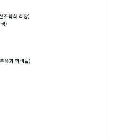
산조학회 회장)
아쟁)
 무용과 학생들)