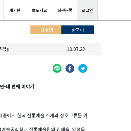
게시판
보도자료
회원등록
로그인
日本語
한국어
풍경』
10.07.23
연-네 번째 이야기
 대중에게 한국 전통예술 소개와 상호교류를 위
국예술종합학교 전통예술원의 김해숙, 양성옥,