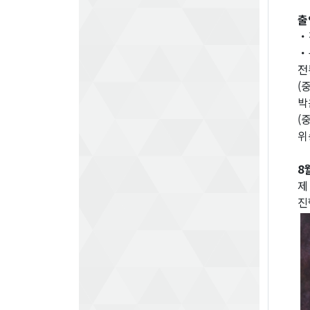
출
・
・
전
(
박
(
위
8
제
진