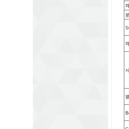
하
S
B
G