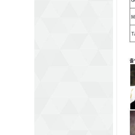
M
T
출