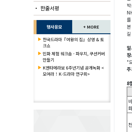
박
・ 한줄서평
N
를
본
행사응모
+ MORE
길
▶
한국드라마『여왕의 집』상영 & 토
크쇼
일시
▶
민화 체험 워크숍 - 파우치, 쿠션커버
장
만들기
*
▶
K엔타메라보 6주년기념 공개녹화 <
주
모여라！K-드라마 연구회>
8
바