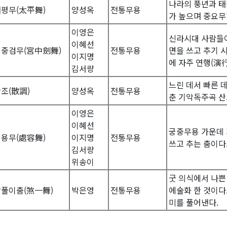
나라의 풍년과 태
평무(太平舞)
양성옥
전통무용
가 높으며 중요무
이영은
신라시대 사람들이
이혜선
궁중검무(宮中劍舞)
전통무용
면을 쓰고 추기 
이지명
에 자주 연행(演行
김서량
느린 데서 빠른 
조(散調)
양성옥
전통무용
춘 기악독주곡 산
이영은
이혜선
궁중무용 가운데 
용무(處容舞)
이지명
전통무용
쓰고 추는 춤이다
김서량
위송이
굿 의식에서 나쁜
살풀이춤(煞一舞)
박은영
전통무용
에술화 한 것이다. 
미를 풀어낸다.