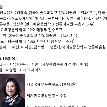
연
전통음악 : 김해숙(한국예술종합학교 전통예술원 음악과 교수, 한국 
윤호세(장고), 이지혜(가야금), 윤형욱(피리), 류근화(대금), 신현식(
통무용 : 양성옥 (한국예술종합학교 전통예술원 무용과 교수)
중요무형문화재 제 92호 태평무 전수조교)
은영 (한국예술종합학교 전통예술원 무용과 교수)
중요무형문화재 제 40호 학연화대합설무 이수자)
송이, 이혜선, 이지명, 김서량, 이영은(한국예술종합학교 전통예술원
월 19일(목)
 1부 - 좌담회(주제 : 서울국제무용콩쿠르의 성과와 미래)
행 : 허영일 , 카사이 세이지
서울국제무용콩쿠르 집행위원장
세계민족무용연구소 소장