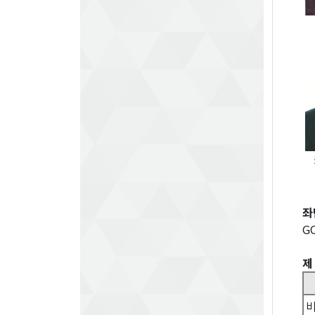
좌
G
제