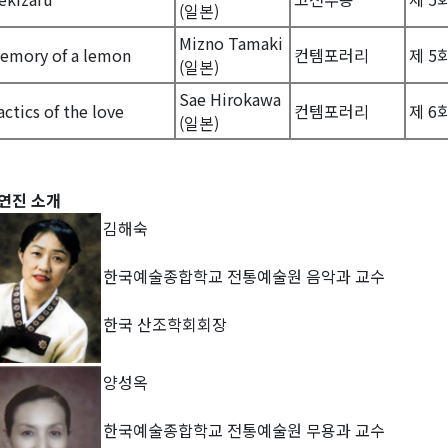
(일본)
Mizno Tamaki
emory of a lemon
컨템포러리
제 5
(일본)
Sae Hirokawa
actics of the love
컨템포러리
제 6
(일본)
연진 소개
김해숙
한국예술종합학교 전통예술원 음악과 교수
한국 산조학회회장
양성옥
한국예술종합학교 전통예술원 무용과 교수