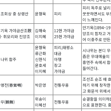
피리 독주로 널리
조회상 중 상령산
윤형욱
피리
꿋꿋하면서도 부드
이 느껴진다.
안기옥(1894~1
안기옥 가야금산조散
김해숙
12현 가야금
양조의 힘차고 거
- 휘모리와 진양조
이지혜
25현 가야금
어 이중주로 만든
윤형욱
피리,태평소
시나위는 본디 무
류근화
대금
즘은 무대예술의 
시나위 합주
신현식
아쟁
흥연주 속에서 합
윤호세
장고
들어간다.
이지혜
가야금
조선조 순조 때 
앵전(春鶯囀)
박은영
전통무용
하기 위해 창작한
고 화문석 위에서
위송이
순결함을 의미하는
무(鶴舞)
전통무용
이혜선
으로 표현한다. 