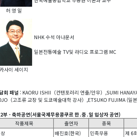
한국예술종합학교 무용원 이론과 교수
허 영 일
NHK 수석 아나운서
일본전통예술 TV및 라디오 프로그램 MC
카사이 세이지
담회 패널
: KAORU ISHII（컨텐포러리 연출/안무）,SUMI HA
OJO（고조류 교장 및 도쿄예술대학 강사）,ETSUKO FUJIMA (일
 2부 - 축하공연(서울국제무용콩쿠르 한․중․일 입상자 공연)
작품제목
출연자
종목
비상
배진호(한국)
민족무용
제 6