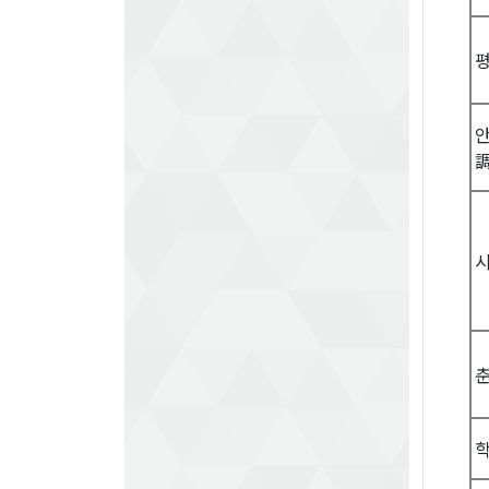
평
調
춘
학