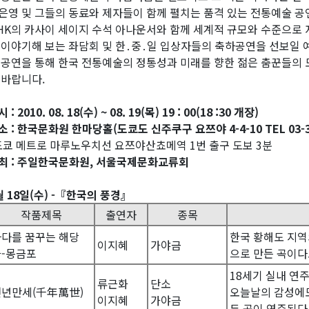
은영 및 그들의 동료와 제자들이 함께 펼치는 품격 있는 전통예술 공
HK의 카사이 세이지 수석 아나운서와 함께 세계적 규모와 수준으로 
 이야기해 보는 좌담회 및 한․중․일 입상자들의 축하공연을 선보일 
 공연을 통해 한국 전통예술의 정통성과 미래를 향한 젊은 춤꾼들의 
 바랍니다.
 : 2010. 08. 18(수) ~ 08. 19(목) 19 : 00(18 :30 개장)
소 : 한국문화원 한마당홀(도쿄도 신주쿠구 요쯔야 4-4-10 TEL 03-33
도쿄 메트로 마루노우치선 요쯔야산쵸메역 1번 출구 도보 3분
최 : 주일한국문화원, 서울국제문화교류회
월 18일(수) -『한국의 풍경』
작품제목
출연자
종목
다를 꿈꾸는 해당
한국 황해도 지역
이지혜
가야금
화-몽금포
으로 만든 곡이다
18세기 실내 연
류근화
단소
천년만세(千年萬世)
오늘날의 감성에도
이지혜
가야금
두 곡이 연주된다