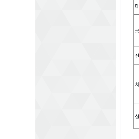
태
산
처