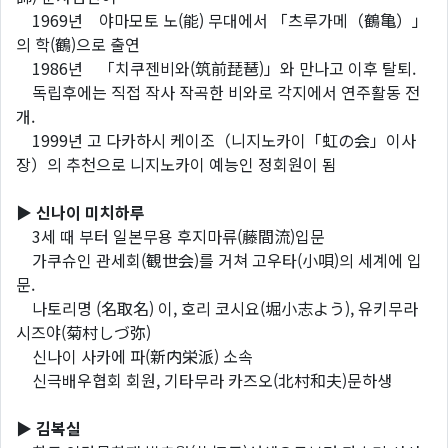
1969년 야마모토 노(能) 무대에서 「츠루가메（鶴亀）」
의 학(鶴)으로 출연
1986년 「치쿠젠비와(筑前琵琶)」와 만나고 이후 탈퇴.
독립후에는 직접 작사 작곡한 비와로 각지에서 연주활동 전
개.
1999년 고 다카하시 케이조（니지노카이「虹の会」이사
장）의 추천으로 니지노카이 예능인 정회원이 됨
▶ 신나이 미치하루
3세 때 부터 일본무용 후지마류(藤間流)입문
가쿠슈인 관세회(観世会)를 거쳐 고우타(小唄)의 세계에 입
문.
나토리명 (名取名) 이, 호리 코시요(堀小志よう), 유키무라
시즈야(菊村しづ弥)
신나이 사카에 파(新内栄派) 소속
신극배우협회 회원, 기타무라 카즈오(北村和夫)문하생
▶ 김복실