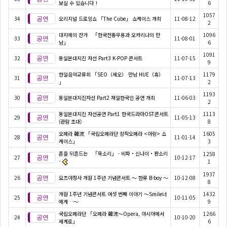
보실 수 있습니다！
6
1057
34
오리지널 드로잉쇼 「The Cube」 쇼케이스 개최
11-08-12
2
대지에의 찬가 「한국전통무용과 오카리나의 만
1096
33
11-08-01
남」
6
1091
32
동일본대지진 자선 Part3 K-POP 콘서트
11-07-15
9
한일음악교류회 「SEO（세오） 만남 HUE（휴）
1179
31
11-07-13
」
2
1193
30
동일본대지진자선 Part2 재일한국인 공연 개최
11-06-03
2
동일본대지진 자선공연 Part1 한국드라마OST콘서트
1113
29
11-05-13
(관람 초대)
8
오페라 韓流 「국립오페라단 창작오페라 <아랑> 쇼
1605
28
11-01-14
케이스」
3
혼을 뒤흔드는 「목소리」 - 비파・신나이・판소리
1258
27
10-12-17
-
1
1937
26
요츠야청사 개원 1주년 기념콘서트 ～ 한류 B-boy ～
10-12-08
8
개원 1주년 기념콘서트 여섯 번째 이야기 ～Smile너
1432
25
10-11-05
에게…～
9
국립오페라단 「오페라 韓流～Opera, 아시아에서
1266
24
10-10-20
세계로」
6