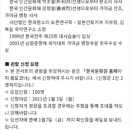
한국 인간문화재 박초월(朴初月)선생으로부터 판소리 사사
한국 인간문화재 강정열(姜貞烈)선생으로부터 가야금 산조,
가야금 병창 사사
사단법인 한국판소리 보존연구회・일본간토지부 지부장, 김
복실 국악연구소 소장
1999년 한국전주 제25회 대사습놀이 입상
2001년 남원춘향제 국악대회 가야금 병창부문 최우수상 수
상
■ 관람 신청 요령
ㅇ 본 콘서트의 관람을 희망하시는 분은
「한국문화원 홈페이
지 응모코너」
에서 신청하여 주시기 바랍니다.（신청은 1인 2
명까지입니다.）
ㅇ 모집인원：100명
ㅇ 신청마감：2011년 1월 3일（월）
ㅇ 신청자가 정원을 초과할 경우에는 추첨을 통해 초대를 하오
니 양해바랍니다.
ㅇ 당선자에 한해 1월7일（금）까지 확인증을 메일로 보내드
립니다.