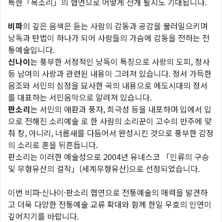
특한「목소리」의 협연으로 어떻게 전개 될지도 기대됩니다.
비파
의 깊은 음색은 듣는 사람의 감동과 공감을 불러일으키며
낭독과 탄법이 하나가 되어 사람들의 가슴에 감동을 전하는 전
통예술입니다.
신나이
는 풍부한 서정적인 낭독이 특징으로 사랑의 도피, 정사
등 남여의 사랑과 관련된 내용이 그려져 있습니다. 정서 가득한
음조와 서민의 심정을 묘사한 곡의 내용으로 에도시대의 정서
를 대표하는 서민음악으로 알려져 있습니다.
판소리
는 서민의 애환과 풍자, 희극성 등을 내포하며 입에서 입
으로 전해진 소리예술 로 한 사람의 소리꾼이 고수의 반주에 맞
춰 창, 아니리, 너름새를 다듬어서 완성시킨 것으로 풍부한 감정
의 소리로 혼을 뒤흔듭니다.
판소리는 이러한 예술성으로 2004년 유네스코 「인류의 구승
및 무형유산의 걸작」(세계무형유산)으로 선정되었습니다.
이번 비파·신나이·판소리 협연으로 전통예술의 매력을 발견하
고 더욱 다양한 전통예술 교류 확대와 함께 한일 우호의 인연이
깊어지기를 바랍니다.