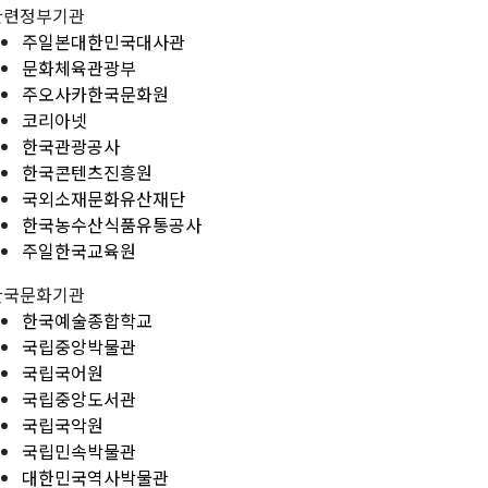
관련정부기관
주일본대한민국대사관
문화체육관광부
주오사카한국문화원
코리아넷
한국관광공사
한국콘텐츠진흥원
국외소재문화유산재단
한국농수산식품유통공사
주일한국교육원
한국문화기관
한국예술종합학교
국립중앙박물관
국립국어원
국립중앙도서관
국립국악원
국립민속박물관
대한민국역사박물관