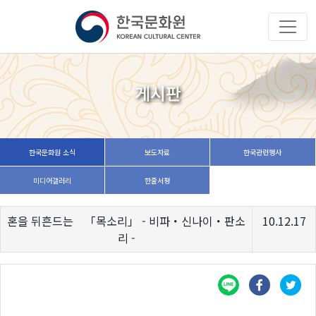
게시판
한국문화원 소식
보도자료
한국관련행사
미디어갤러리
한줄서평
혼을 뒤흔드는 「목소리」 - 비파・신나이・판소
10.12.17
리 -