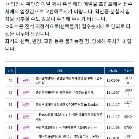
ㅇ 입장시 확인증 메일 제시 혹은 해당 메일을 프린트해서 접수
처에서 입장권으로 교환해주시기 바랍니다. 확인증 분실시 입
장을 거부할 수도 있으니 주의해 주시기 바랍니다.
ㅇ좌석은 전석 지정석으로(선택불가) 접수순서대로 임의로 티
켓을 나누어 드립니다.
좌석의 선택, 변경, 교환 등은 불가능한 점, 양해해 주시기 바랍
니다.
번호
제목
게시일
조회수
한국문화원에서 공연을 해보시지 않겠습니까?（연주
1073
40
12-02-09
자모집）
8
1003
39
중앙국악관현악단 방일 공연 「춤추는 관현악」
11-12-07
7
1217
38
동일본대지진 복원기원 K-POP콘서트 in Sendai!
11-11-17
7
「K-pop월드 페스티벌」의 일본 대표팀을 응원해주
37
11-11-17
9840
세요.
36
한일문화교류의밤 ～전통무용극「도미부인」～
11-11-08
9700
「한국가요콘테스트 2011」 영상을 YouTube에서
1397
35
11-10-31