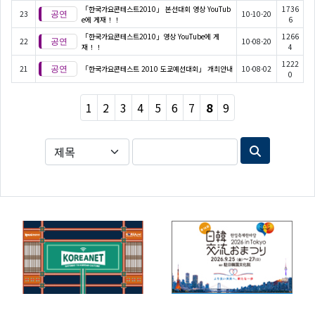
「한국가요콘테스트2010」 본선대회 영상 YouTub
1736
23
10-10-20
e에 게재！！
6
「한국가요콘테스트2010」영상 YouTube에 게
1266
22
10-08-20
재！！
4
1222
21
「한국가요콘테스트 2010 도쿄예선대회」 개최안내
10-08-02
0
1
2
3
4
5
6
7
8
9