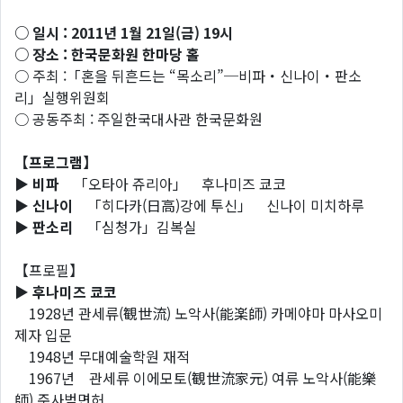
○ 일시 : 2011년 1월 21일(금) 19시
○ 장소 : 한국문화원 한마당 홀
○ 주최 :「혼을 뒤흔드는 “목소리”─비파・신나이・판소
리」실행위원회
○ 공동주최 : 주일한국대사관 한국문화원
【프로그램】
▶ 비파
「오타아 쥬리아」 후나미즈 쿄코
▶ 신나이
「히다카(日高)강에 투신」 신나이 미치하루
▶ 판소리
「심청가」김복실
【프로필】
▶ 후나미즈 쿄코
1928년 관세류(観世流) 노악사(能楽師) 카메야마 마사오미
제자 입문
1948년 무대예술학원 재적
1967년 관세류 이에모토(観世流家元) 여류 노악사(能樂
師) 준사범면허