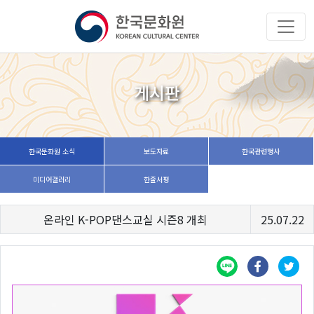
게시판
한국문화원 소식
보도자료
한국관련행사
미디어갤러리
한줄서평
온라인 K-POP댄스교실 시즌8 개최
25.07.22