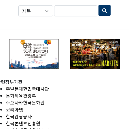
관련정부기관
주일본대한민국대사관
문화체육관광부
주오사카한국문화원
코리아넷
한국관광공사
한국콘텐츠진흥원