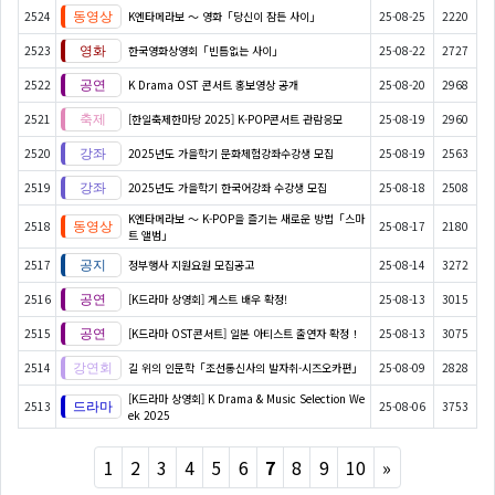
2524
K엔타메라보 ～ 영화「당신이 잠든 사이」
25-08-25
2220
2523
한국영화상영회「빈틈없는 사이」
25-08-22
2727
2522
K Drama OST 콘서트 홍보영상 공개
25-08-20
2968
2521
[한일축제한마당 2025] K-POP콘서트 관람응모
25-08-19
2960
2520
2025년도 가을학기 문화체험강좌수강생 모집
25-08-19
2563
2519
2025년도 가을학기 한국어강좌 수강생 모집
25-08-18
2508
K엔타메라보 ～ K-POP을 즐기는 새로운 방법「스마
2518
25-08-17
2180
트 앨범」
2517
정부행사 지원요원 모집공고
25-08-14
3272
2516
[K드라마 상영회] 게스트 배우 확정!
25-08-13
3015
2515
[K드라마 OST콘서트] 일본 아티스트 출연자 확정！
25-08-13
3075
2514
길 위의 인문학「조선통신사의 발자취-시즈오카편」
25-08-09
2828
[K드라마 상영회] K Drama & Music Selection We
2513
25-08-06
3753
ek 2025
Next
1
2
3
4
5
6
7
8
9
10
»