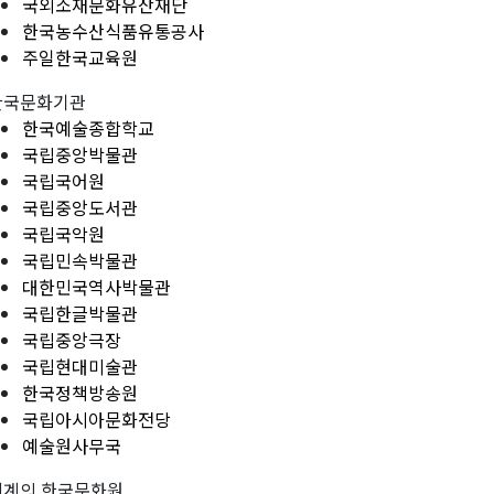
국외소재문화유산재단
한국농수산식품유통공사
주일한국교육원
한국문화기관
한국예술종합학교
국립중앙박물관
국립국어원
국립중앙도서관
국립국악원
국립민속박물관
대한민국역사박물관
국립한글박물관
국립중앙극장
국립현대미술관
한국정책방송원
국립아시아문화전당
예술원사무국
세계의 한국문화원