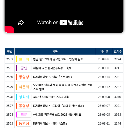
번호
제목
게시일
조회수
2532
한글 캘리그래피 공모전 2025 입상자 발표
25-09-16
2274
2531
해설이 있는 한국전통무용 – 축제
25-09-16
3216
2530
K엔타메라보 ～ 영화「스트리밍」
25-09-14
2081
오이미역 냉국와 제육 볶음 요리 사진＆감상문 콘테
2529
25-09-12
2282
스트 발표
2528
코리안 시네마 위크 2025 개최
25-09-08
3040
2527
K엔타메라보 ～ 드라마「나의 완벽한 비서」
25-09-07
2091
2526
한일교류 작문콘테스트 2025 입상자발표
25-09-05
2985
2525
K엔타메라보 ～ 영화「소풍」
25-08-31
2144