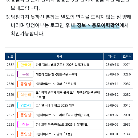
보내드립니다.
※
당첨되지 못하신 분께는 별도의 연락을 드리지 않는 점 양해
바라며 당첨여부는 로그인 후
내 정보 > 응모이력확인
에서
확인가능합니다.
번호
제목
게시일
조회수
2532
한글 캘리그래피 공모전 2025 입상자 발표
25-09-16
2274
2531
해설이 있는 한국전통무용 – 축제
25-09-16
3216
2530
K엔타메라보 ～ 영화「스트리밍」
25-09-14
2082
오이미역 냉국와 제육 볶음 요리 사진＆감상문 콘테
2529
25-09-12
2282
스트 발표
2528
코리안 시네마 위크 2025 개최
25-09-08
3040
2527
K엔타메라보 ～ 드라마「나의 완벽한 비서」
25-09-07
2091
2526
한일교류 작문콘테스트 2025 입상자발표
25-09-05
2985
2525
K엔타메라보 ～ 영화「소풍」
25-08-31
2144