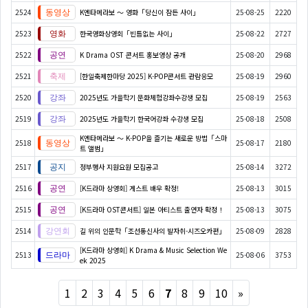
2524
K엔타메라보 ～ 영화「당신이 잠든 사이」
25-08-25
2220
2523
한국영화상영회「빈틈없는 사이」
25-08-22
2727
2522
K Drama OST 콘서트 홍보영상 공개
25-08-20
2968
2521
[한일축제한마당 2025] K-POP콘서트 관람응모
25-08-19
2960
2520
2025년도 가을학기 문화체험강좌수강생 모집
25-08-19
2563
2519
2025년도 가을학기 한국어강좌 수강생 모집
25-08-18
2508
K엔타메라보 ～ K-POP을 즐기는 새로운 방법「스마
2518
25-08-17
2180
트 앨범」
2517
정부행사 지원요원 모집공고
25-08-14
3272
2516
[K드라마 상영회] 게스트 배우 확정!
25-08-13
3015
2515
[K드라마 OST콘서트] 일본 아티스트 출연자 확정！
25-08-13
3075
2514
길 위의 인문학「조선통신사의 발자취-시즈오카편」
25-08-09
2828
[K드라마 상영회] K Drama & Music Selection We
2513
25-08-06
3753
ek 2025
Next
1
2
3
4
5
6
7
8
9
10
»