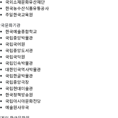
국외소재문화유산재단
한국농수산식품유통공사
주일한국교육원
한국문화기관
한국예술종합학교
국립중앙박물관
국립국어원
국립중앙도서관
국립국악원
국립민속박물관
대한민국역사박물관
국립한글박물관
국립중앙극장
국립현대미술관
한국정책방송원
국립아시아문화전당
예술원사무국
세계의 한국문화원