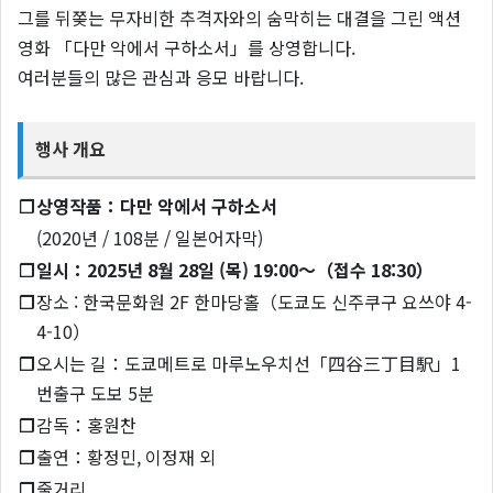
그를 뒤쫒는 무자비한 추격자와의 숨막히는 대결을 그린 액션
영화 「다만 악에서 구하소서」를 상영합니다.
여러분들의 많은 관심과 응모 바랍니다.
행사 개요
❐
상영작품：다만 악에서 구하소서
(2020년 / 108분 / 일본어자막)
❐
일시：2025년 8월 28일 (목) 19:00～（접수 18:30）
❐
장소 : 한국문화원 2F 한마당홀（도쿄도 신주쿠구 요쓰야 4-
4-10）
❐
오시는 길：도쿄메트로 마루노우치선「四谷三丁目駅」1
번출구 도보 5분
❐
감독：홍원찬
❐
출연：황정민, 이정재 외
❐
줄거리