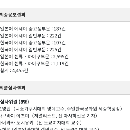
최종응모결과
 일본어 에세이 중고생부문 : 187건
 일본어 에세이 일반부문 : 222건
 한국어 에세이 중고생부문 : 107건
 한국어 에세이 일반부문 : 225건
 일본어 센류・하이쿠부문 : 2,595건
 한국어 센류・하이쿠부문 : 1,119건
합계 : 4,455건
작품심사결과
 심사위원 (8명)
 오영원（니쇼가쿠샤대학 명예교수, 주일한국문화원 세종학당장）
 사쿠라이 이즈미（저널리스트, 전 아사히신문 기자）
 가네와카 도시유키（전 도쿄여자대학 교수）
 조희철 (일본약과대학 객원교수, 전 도카이대학 교수)