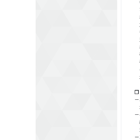
中
亀
朴
加
千
瀬
橘
張
弘
牛
木
❐
－
水
－
福
浅
－