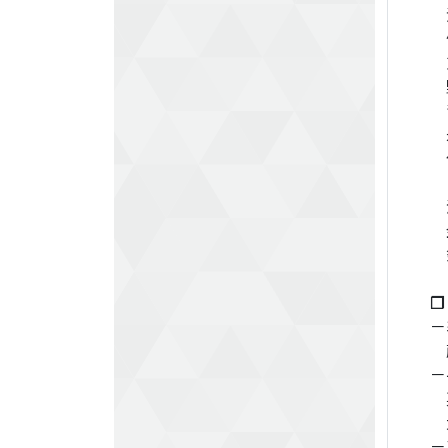
沖
竹
志
野
青
永
佐
白
溝
金
鈴
❐
－
藤
－
栗
大
－