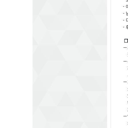
-
-
-
-
❐
－
蒲
－
石
小
－
光
笠
牧
渡
－
赤