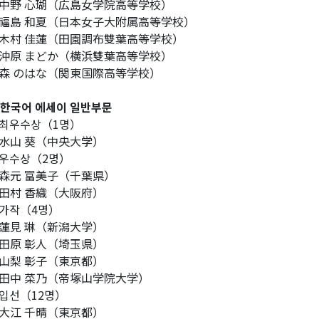
野 心瑚（広島女学院高等学校）
島 和夏（日本女子大附属高等学校）
村 佳蓮（田園調布雙葉高等学校）
原 まどか（横浜雙葉高等学校）
 のはな（関東国際高等学校）
 한국어 에세이 일반부문
최우수상（1명）
山 葵（中央大学）
우수상（2명）
元 富美子（千葉県）
村 香織（大阪府）
가작（4명）
見 琳（新潟大学）
原 彰人（埼玉県）
梨 彰子（東京都）
中 菜乃（帝塚山学院大学）
입선（12명）
江 千晴（東京都）