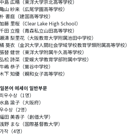
島 広晴（東洋大学京北高等学校）
山 紗来（広尾学園高等学校）
 書庭（建国高等学校）
藤 里桜（Clear Lake High School）
田 立煌（青森私立山田高等学校）
濤 梨里花（大阪教育大学附属池田中学校）
 葵衣（金沢大学人間社会学域学校教育学類附属高等学校）
替 健世（東洋大学附属牛久高等学校）
松 詩菜（愛媛大学教育学部附属中学校）
嶋 恭子（鶯谷中学校）
下 知優（親和女子高等学校）
 일본어 에세이 일반부문
최우수상（1명）
島 諭子（大阪府）
우수상（2명）
田 美香子（創価大学）
野 まな（国際基督教大学）
가작（4명）