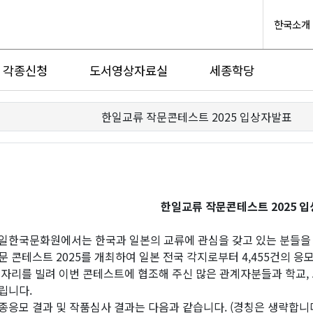
한국소개
각종신청
도서영상자료실
세종학당
한일교류 작문콘테스트 2025 입상자발표
한일교류
작문콘테스트
202
5
입
일한국문화원에서는 한국과 일본의 교류에 관심을 갖고 있는 분들을
문 콘테스트 2025를 개최하여 일본 전국 각지로부터 4,455건의 응
 자리를 빌려 이번 콘테스트에 협조해 주신 많은 관계자분들과 학교,
립니다.
종응모 결과 및 작품심사 결과는 다음과 같습니다. (경칭은 생략합니다