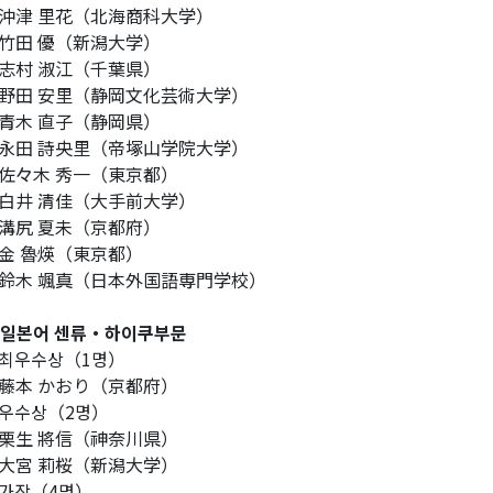
津 里花（北海商科大学）
田 優（新潟大学）
村 淑江（千葉県）
田 安里（静岡文化芸術大学）
木 直子（静岡県）
田 詩央里（帝塚山学院大学）
々木 秀一（東京都）
井 清佳（大手前大学）
尻 夏未（京都府）
 魯煐（東京都）
木 颯真（日本外国語専門学校）
 일본어 센류・하이쿠부문
최우수상（1명）
本 かおり（京都府）
우수상（2명）
生 將信（神奈川県）
宮 莉桜（新潟大学）
가작（4명）