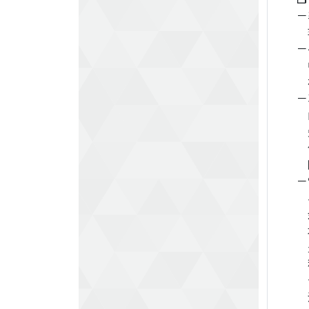
－
李
－
中
杉
－
山
矢
佐藤
関
－
小
金
本
豊
稲
合
池