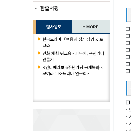
・ 한줄서평
행사응모
+ MORE
❐
❐
▶
한국드라마『여왕의 집』상영 & 토
❐
크쇼
❐
▶
민화 체험 워크숍 - 파우치, 쿠션커버
❐
만들기
❐
▶
K엔타메라보 6주년기념 공개녹화 <
❐ 
모여라！K-드라마 연구회>
❐
-
-
-
-