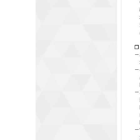
中
福
木
沖
森
❐
－
水
－
森
田
－
蓮
田
山
田
－
大