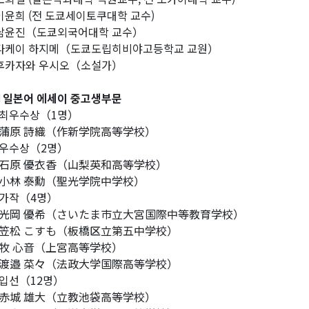
 이윤희 (전 도쿄세이토쿠대학 교수)
 남윤진（도쿄외국어대학 교수）
 다케이 하지메（도쿄도립히비야고등학교 교원）
 후카자와 우시오（소설가）
 일본어 에세이 중고생부문
최우수상（1명）
原 詩織（作新学院高等学校）
우수상（2명）
原 優衣香（山梨英和高等学校）
林 泰勳（聖光学院中学校）
가작（4명）
岡 優希（さいたま市立大宮国際中等教育学校）
松 こすも（板橋区立第五中学校）
 心音（上宮高等学校）
邉 菜々（法政大学国際高等学校）
입선（12명）
城 雄大（立教池袋高等学校）