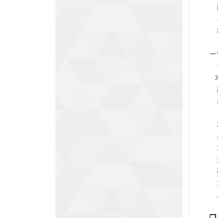
田
小
松
イ
－
合
木
服
桑
井
水
森
武
洪
松
大
原
❐