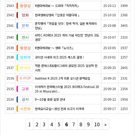
2543
K엔타메라보 ～ 드라마「킥킥킥킥」
25-10-12
1909
2542
한국영화상영회「인생은 아름다워 」
25-10-10
2365
문학행사「마음을 잇다 : 한국 작가, 일본 독자와의
2541
25-10-08
3445
만남」
APEC KOREA 2025 개최 기념 사진전 ‘천년의 고도
2540
25-10-07
2325
경주’
2539
K엔타메라보 ～ 영화「노이즈」
25-10-05
1937
2538
코리안 시네마 위크 2025 게스트 결정 !
25-10-01
2257
작문 콘테스트&캘리그래피 공모전 2025 입상작 전
2537
25-09-25
2445
시회
2536
Audition K 2025 2차 최종 오디션 관객모집
25-09-25
2331
미야자키 한국페스티벌 2025 (KOREA Festival 20
2535
25-09-24
2354
25 in Miyazaki)...
2534
9～10월 휴관 일정 안내
25-09-22
1956
2533
한국요리교실〜생선 전과 쇠고기 미역국
25-09-17
2253
Next
1
2
3
4
5
6
7
8
9
10
»