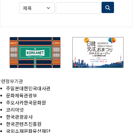
관련정부기관
주일본대한민국대사관
문화체육관광부
주오사카한국문화원
코리아넷
한국관광공사
한국콘텐츠진흥원
국외소재문화유산재단