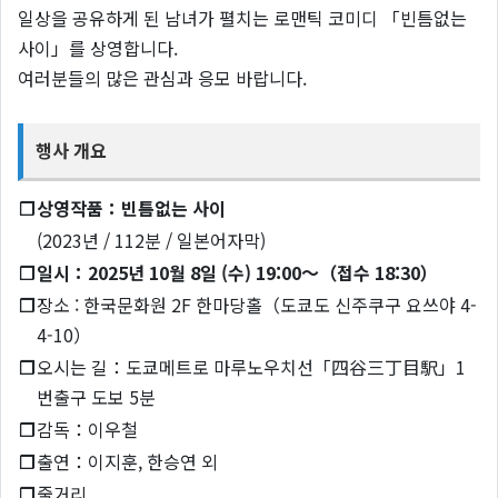
일상을 공유하게 된 남녀가 펼치는 로맨틱 코미디 「빈틈없는
사이」를 상영합니다.
여러분들의 많은 관심과 응모 바랍니다.
행사 개요
❐
상영작품：빈틈없는 사이
(2023년 / 112분 / 일본어자막)
❐
일시：2025년 10월 8일 (수) 19:00～（접수 18:30）
❐
장소 : 한국문화원 2F 한마당홀（도쿄도 신주쿠구 요쓰야 4-
4-10）
❐
오시는 길：도쿄메트로 마루노우치선「四谷三丁目駅」1
번출구 도보 5분
❐
감독：이우철
❐
출연：이지훈, 한승연 외
❐
줄거리