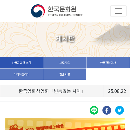
게시판
한국문화원 소식
보도자료
한국관련행사
미디어갤러리
한줄서평
한국영화상영회「빈틈없는 사이」
25.08.22