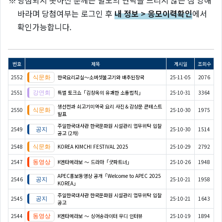
바라며 당첨여부는 로그인 후
내 정보 > 응모이력확인
에서
확인가능합니다.
번호
제목
게시일
조회수
2552
한국요리교실〜소버섯불고기와 배추된장국
25-11-05
2076
2551
특별 토크쇼「김창옥의 유쾌한 소통법칙」
25-10-31
3364
생선전과 쇠고기미역국 요리 사진＆감상문 콘테스트
2550
25-10-30
1975
발표
주일한국대사관 한국문화원 시설관리 업무위탁 입찰
2549
25-10-30
1514
공고 (2차)
2548
KOREA KIMCHI FESTIVAL 2025
25-10-29
2792
2547
K엔타메라보 ～ 드라마「굿파트너」
25-10-26
1948
APEC홍보동영상 공개「Welcome to APEC 2025
2546
25-10-21
1958
KOREA」
주일한국대사관 한국문화원 시설관리 업무위탁 입찰
2545
25-10-21
1643
공고
2544
K엔타메라보 ～ 싱어송라이터 우디 인터뷰
25-10-19
1894