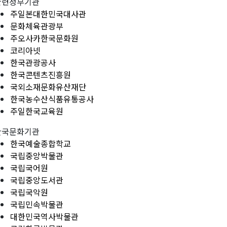
관련정부기관
주일본대한민국대사관
문화체육관광부
주오사카한국문화원
코리아넷
한국관광공사
한국콘텐츠진흥원
국외소재문화유산재단
한국농수산식품유통공사
주일한국교육원
한국문화기관
한국예술종합학교
국립중앙박물관
국립국어원
국립중앙도서관
국립국악원
국립민속박물관
대한민국역사박물관