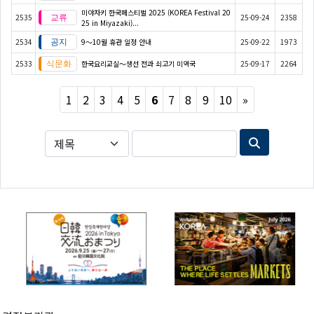
미야자키 한국페스티벌 2025 (KOREA Festival 20
2535
25-09-24
2358
25 in Miyazaki)...
2534
9～10월 휴관 일정 안내
25-09-22
1973
2533
한국요리교실〜생선 전과 쇠고기 미역국
25-09-17
2264
Next
1
2
3
4
5
6
7
8
9
10
»