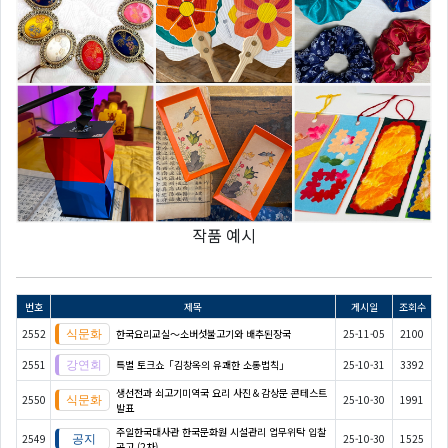
작품 예시
번호
제목
게시일
조회수
2552
한국요리교실〜소버섯불고기와 배추된장국
25-11-05
2100
2551
특별 토크쇼「김창옥의 유쾌한 소통법칙」
25-10-31
3392
생선전과 쇠고기미역국 요리 사진＆감상문 콘테스트
2550
25-10-30
1991
발표
주일한국대사관 한국문화원 시설관리 업무위탁 입찰
2549
25-10-30
1525
공고 (2차)