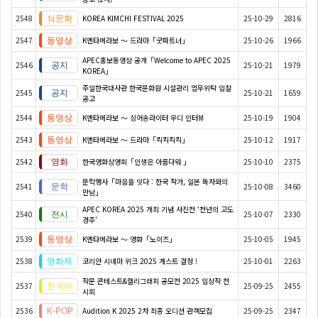
2548
KOREA KIMCHI FESTIVAL 2025
25-10-29
2816
2547
K엔타메라보 ～ 드라마「굿파트너」
25-10-26
1966
APEC홍보동영상 공개「Welcome to APEC 2025
2546
25-10-21
1979
KOREA」
주일한국대사관 한국문화원 시설관리 업무위탁 입찰
2545
25-10-21
1659
공고
2544
K엔타메라보 ～ 싱어송라이터 우디 인터뷰
25-10-19
1904
2543
K엔타메라보 ～ 드라마「킥킥킥킥」
25-10-12
1917
2542
한국영화상영회「인생은 아름다워 」
25-10-10
2375
문학행사「마음을 잇다 : 한국 작가, 일본 독자와의
2541
25-10-08
3460
만남」
APEC KOREA 2025 개최 기념 사진전 ‘천년의 고도
2540
25-10-07
2330
경주’
2539
K엔타메라보 ～ 영화「노이즈」
25-10-05
1945
2538
코리안 시네마 위크 2025 게스트 결정 !
25-10-01
2263
작문 콘테스트&캘리그래피 공모전 2025 입상작 전
2537
25-09-25
2455
시회
2536
Audition K 2025 2차 최종 오디션 관객모집
25-09-25
2347