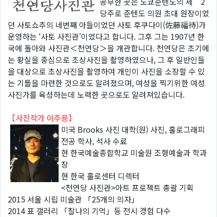
공부한 곳은 도쿄준텐도의 제 2
당주로 준텐도 의원 초대 원장이었
던 사토쇼추의 네번째 아들이었던 사토 후쿠다이(佐藤福待)가
운영하는 ‘사토 사진관’이었다고 합니다. 그후 그는 1907년 한
국에 돌아와 사진관＜천연당＞을 개관합니다. 천연당은 초기에
는 황실을 중심으로 초상사진을 촬영하였으나, 그 후 일반인들
을 대상으로 초상사진을 촬영하여 개인이 사진을 소장할 수 있
는 기틀을 마련한 것으로도 알려졌으며, 여성을 찍기위한 여성
사진가를 육성하는데 노력한 곳으로도 알려져있습니다.
【사진작가 이주용】
미국 Brooks 사진 대학(원) 사진, 홀로그래피
전공 학사, 석사 수료
현 한국예술종합학교 미술원 조형예술과 학과
장
현 한국 홀로센터 디렉터
<천연당 사진관>아트 프로젝트 총괄 기획
2015 서울 시립 미술관 「25개의 의자」
2014 표 갤러리 「찰나의 기억」등 전시 경험 다수