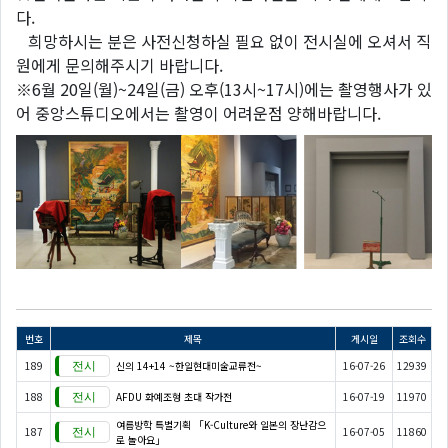
다.
희망하시는 분은 사전신청하실 필요 없이 전시실에 오셔서 직
원에게 문의해주시기 바랍니다.
※6월 20일(월)~24일(금) 오후(13시~17시)에는 촬영행사가 있
어 중앙스튜디오에서는 촬영이 어려운점 양해바랍니다.
번호
제목
게시일
조회수
189
신의 14+14 ~한일현대미술교류전~
16-07-26
12939
188
AFDU 화예조형 초대 작가전
16-07-19
11970
여름방학 특별기획 「K-Culture와 일본의 장난감으
187
16-07-05
11860
로 놀아요」