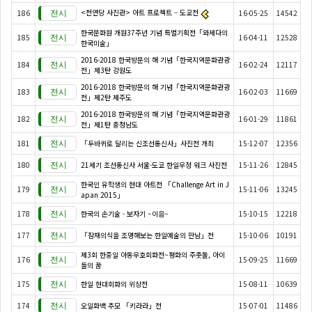
<천연당 사진관> 아트 프로젝트 – 도쿄전
186
16-05-25
14542
한국문화원 개원37주년 기념 특별기획전「와세다의
185
16-04-11
12528
한국미술」
2016-2018 한국방문의 해 기념「한국지역문화관광
184
16-02-24
12117
전」제3탄 강원도
2016-2018 한국방문의 해 기념「한국지역문화관광
183
16-02-03
11669
전」제2탄 제주도
2016-2018 한국방문의 해 기념「한국지역문화관광
182
16-01-29
11861
전」제1탄 충청남도
181
「두바퀴로 달리는 신조선통신사」사진전 개최
15-12-07
12356
180
21세기 조선통신사 서울-도쿄 한일우정 워크 사진전
15-11-26
12845
한국인 유학생의 현대 아트전 「Challenge Art in J
179
15-11-06
13245
apan 2015」
178
한국의 손기술 - 보자기 ~이음~
15-10-15
12218
177
「잠재의식을 조명해보는 한일예술의 만남」전
15-10-06
10191
제3회 한중일 아동우호회화전~평화의 주춧돌, 아이
176
15-09-25
11669
들의 꿈
175
한일 현대회화의 위상전
15-08-11
10639
174
오일화백 추모 「키라라」전
15-07-01
11486