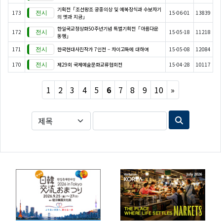
기획전「조선왕조 궁중의상 및 예복장식과 수보자기
173
15-06-01
13839
의 옛과 지금」
한일국교정상화50주년기념 특별기획전「아름다운
172
15-05-18
11218
동행」
171
한국현대사진작가 7인전 – 차이고독에 대하여
15-05-08
12084
170
제29회 국제예술문화교류협회전
15-04-28
10117
Next
1
2
3
4
5
6
7
8
9
10
»