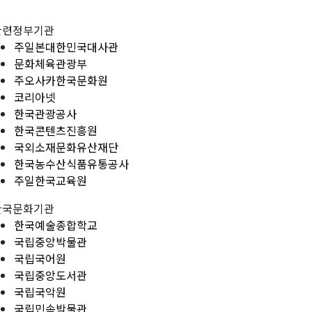
관련정부기관
주일본대한민국대사관
문화체육관광부
주오사카한국문화원
코리아넷
한국관광공사
한국콘텐츠진흥원
국외소재문화유산재단
한국농수산식품유통공사
주일한국교육원
한국문화기관
한국예술종합학교
국립중앙박물관
국립국어원
국립중앙도서관
국립국악원
국립민속박물관