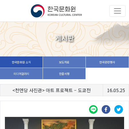
게시판
한국문화원 소식
보도자료
한국관련행사
미디어갤러리
한줄서평
<천연당 사진관> 아트 프로젝트 – 도쿄전
16.05.25