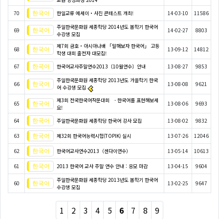
70
한일교류 에세이・사진 콘테스트 개최!
14-03-10
11586
주일한국문화원 세종학당 2014년도 봄학기 한국어
69
14-02-27
8803
수강생 모집
제7회 금호・아시아나배 「말해보자 한국어」 고등
68
13-09-12
14812
학생 대회 출전자 대모집!
67
한국어교사주말연수2013〔10월연수〕안내
13-08-27
9853
주일한국문화원 세종학당 2013년도 가을학기 한국
66
13-08-08
9621
어 수강생 모집
제3회 전국한국어작문대회 - 한국어를 표현해보세
65
13-08-06
9693
요!
64
주일한국문화원 세종학당 한국어 강사 모집
13-08-02
9832
63
제32회 한국어능력시험(TOPIK) 실시
13-07-26
12046
62
한국어교사연수2013（센다이연수）
13-05-14
10613
61
2013 한국어 교사 주말 연수 안내 : 응모 마감
13-04-15
9604
주일한국문화원 세종학당 2013년도 봄학기 한국어
60
13-02-25
9647
수강생 모집
1
2
3
4
5
6
7
8
9