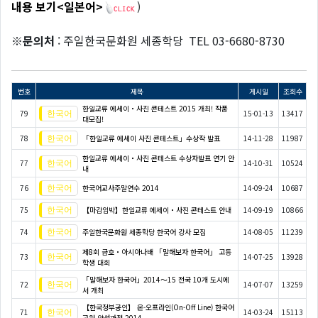
내용 보기<일본어>
)
※문의처
: 주일한국문화원 세종학당 TEL 03-6680-8730
번호
제목
게시일
조회수
한일교류 에세이・사진 콘테스트 2015 개최! 작품
79
15-01-13
13417
대모집!
78
「한일교류 에세이 사진 콘테스트」수상작 발표
14-11-28
11987
한일교류 에세이・사진 콘테스트 수상자발표 연기 안
77
14-10-31
10524
내
76
한국어교사주말연수 2014
14-09-24
10687
75
【마감임박】한일교류 에세이・사진 콘테스트 안내
14-09-19
10866
74
주일한국문화원 세종학당 한국어 강사 모집
14-08-05
11239
제8회 금호・아시아나배 「말해보자 한국어」 고등
73
14-07-25
13928
학생 대회
「말해보자 한국어」2014～15 전국 10개 도시에
72
14-07-07
13259
서 개최
【한국정부공인】 온-오프라인(On-Off Line) 한국어
71
14-03-24
15113
교원 양성과정 2014