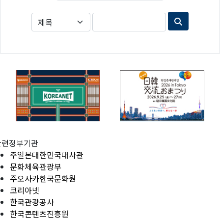
관련정부기관
주일본대한민국대사관
문화체육관광부
주오사카한국문화원
코리아넷
한국관광공사
한국콘텐츠진흥원