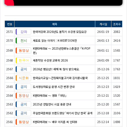
번호
제목
게시일
조회수
2571
한국어강좌 2026년도 봄학기 수강생 모집요강
26-01-19
2082
2570
세로로 읽는 이야기 : K-WEBTOON전
26-01-13
2416
K엔타메라보 ～ 2025년한류뉴스총결산「K-POP
2569
26-01-11
1565
편」
2568
세종학당 수강생 교류회 2026
26-01-09
1767
2567
2026년 병오년!! 새해 복 많이 받으세요.
25-12-26
1763
2566
한국요리교실〜간장돼지불고기와 김치콩나물국
25-12-25
1831
2565
도서영상자료실 운영 시간 변경 안내
25-12-23
1619
2564
K엔타메라보 ～ 영화「야당」
25-12-21
1520
2563
2025년 연말연시 시설 휴관 안내
25-12-20
1567
2562
주일한국문화원 브랜드영상 '여기서 만난 한국' 공개
25-12-18
2106
2561
K엔타메라보 ～ 배우 이지훈 씨 인터뷰
25-12-14
1698