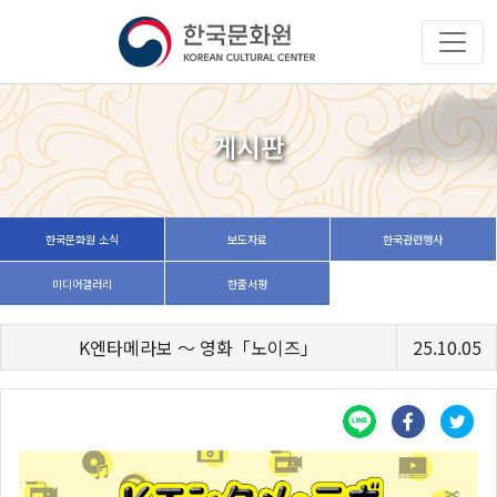
게시판
한국문화원 소식
보도자료
한국관련행사
미디어갤러리
한줄서평
K엔타메라보 ～ 영화「노이즈」
25.10.05