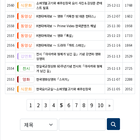
소버섯불고기와 배추된장국 요리 사진＆감상문 콘테
2560
25-12-11
1768
스트 발표
2559
K엔타메라보 ～ 영화「거룩한 밤:데몬 헌터스」
25-12-07
1602
2558
K엔타메라보 ～ Prime Video 한국콘텐츠 채널
25-11-30
1958
2557
K엔타메라보 ～ 영화「폭설」
25-11-23
1733
2556
K엔타메라보 ～ 드라마「하트 스테인」
25-11-16
1864
전시「아사카와 형제가 남긴 길」기념 강연회·영화
2555
25-11-13
2529
상영회
한일국교정상화 60주년기념 전시회「아사카와 형제
2554
25-11-13
2725
가 남긴 길」
2553
한국영화상영회「스위치」
25-11-07
2288
2552
한국요리교실〜소버섯불고기와 배추된장국
25-11-05
2052
Next
1
2
3
4
5
6
7
8
9
10
»