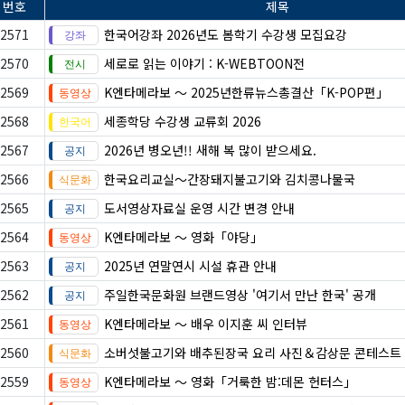
번호
제목
2571
한국어강좌 2026년도 봄학기 수강생 모집요강
2570
세로로 읽는 이야기 : K-WEBTOON전
2569
K엔타메라보 ～ 2025년한류뉴스총결산「K-POP편」
2568
세종학당 수강생 교류회 2026
2567
2026년 병오년!! 새해 복 많이 받으세요.
2566
한국요리교실〜간장돼지불고기와 김치콩나물국
2565
도서영상자료실 운영 시간 변경 안내
2564
K엔타메라보 ～ 영화「야당」
2563
2025년 연말연시 시설 휴관 안내
2562
주일한국문화원 브랜드영상 '여기서 만난 한국' 공개
2561
K엔타메라보 ～ 배우 이지훈 씨 인터뷰
2560
소버섯불고기와 배추된장국 요리 사진＆감상문 콘테스트
2559
K엔타메라보 ～ 영화「거룩한 밤:데몬 헌터스」