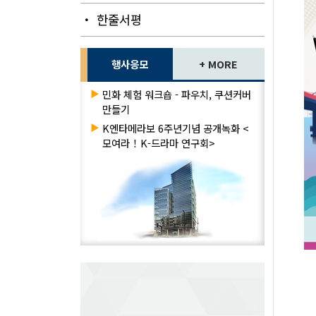
・ 한줄서평
행사응모
+ MORE
▶
민화 체험 워크숍 - 파우치, 쿠션커버
만들기
▶
K엔타메라보 6주년기념 공개녹화 <
모여라！K-드라마 연구회>