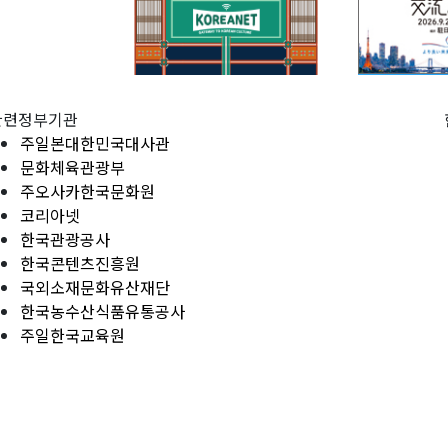
관련정부기관
주일본대한민국대사관
문화체육관광부
주오사카한국문화원
코리아넷
한국관광공사
한국콘텐츠진흥원
국외소재문화유산재단
한국농수산식품유통공사
주일한국교육원