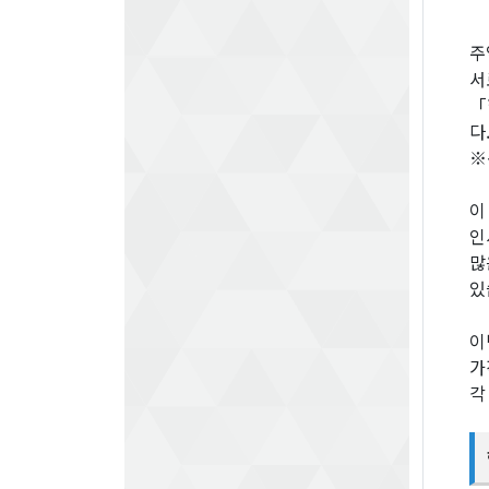
주
서
「
다
※
이
인
많
있
이
가
각