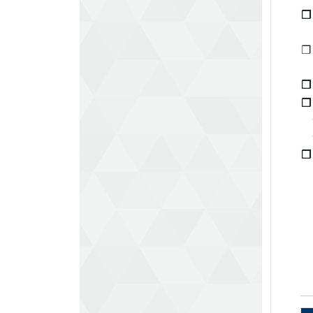
❐
❐
❐
❐
❐