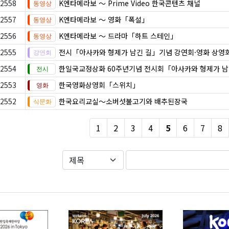
2558
K엔타메라보 ～ Prime Video 한국콘텐츠 채널
2557
K엔타메라보 ～ 영화「폭설」
2556
K엔타메라보 ～ 드라마「하트 스테인」
2555
전시「아사카와 형제가 남긴 길」기념 강연회·영화 상영
2554
한일국교정상화 60주년기념 전시회「아사카와 형제가 남
2553
한국영화상영회「스위치」
2552
한국요리교실〜소버섯불고기와 배추된장국
1
2
3
4
5
6
7
8