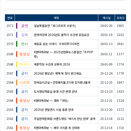
번호
제목
게시일
조회수
2572
설날특별공연「와그르르르 수궁가」
26-01-20
1905
2571
한국어강좌 2026년도 봄학기 수강생 모집요강
26-01-19
2102
2570
세로로 읽는 이야기 : K-WEBTOON전
26-01-13
2441
K엔타메라보 ～ 2025년한류뉴스총결산「K-POP
2569
26-01-11
1577
편」
2568
세종학당 수강생 교류회 2026
26-01-09
1774
2567
2026년 병오년!! 새해 복 많이 받으세요.
25-12-26
1779
2566
한국요리교실〜간장돼지불고기와 김치콩나물국
25-12-25
1847
2565
도서영상자료실 운영 시간 변경 안내
25-12-23
1633
2564
K엔타메라보 ～ 영화「야당」
25-12-21
1526
2563
2025년 연말연시 시설 휴관 안내
25-12-20
1572
2562
주일한국문화원 브랜드영상 '여기서 만난 한국' 공개
25-12-18
2122
2561
K엔타메라보 ～ 배우 이지훈 씨 인터뷰
25-12-14
1710