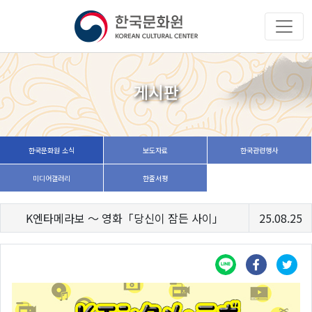
게시판
한국문화원 소식
보도자료
한국관련행사
미디어갤러리
한줄서평
K엔타메라보 ～ 영화「당신이 잠든 사이」
25.08.25