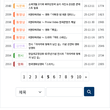
소버섯불고기와 배추된장국 요리 사진＆감상문 콘테
2560
25-12-11
1774
스트 발표
2559
K엔타메라보 ～ 영화「거룩한 밤:데몬 헌터스」
25-12-07
1615
2558
K엔타메라보 ～ Prime Video 한국콘텐츠 채널
25-11-30
1965
2557
K엔타메라보 ～ 영화「폭설」
25-11-23
1745
2556
K엔타메라보 ～ 드라마「하트 스테인」
25-11-16
1875
전시「아사카와 형제가 남긴 길」기념 강연회·영화
2555
25-11-13
2546
상영회
한일국교정상화 60주년기념 전시회「아사카와 형제
2554
25-11-13
2734
가 남긴 길」
2553
한국영화상영회「스위치」
25-11-07
2305
Next
1
2
3
4
5
6
7
8
9
10
»