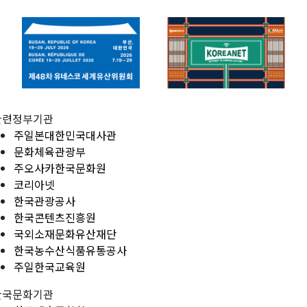
관련정부기관
주일본대한민국대사관
문화체육관광부
주오사카한국문화원
코리아넷
한국관광공사
한국콘텐츠진흥원
국외소재문화유산재단
한국농수산식품유통공사
주일한국교육원
한국문화기관