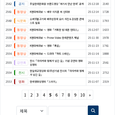
2562
주일한국문화원 브랜드영상 '여기서 만난 한국' 공개
25-12-18
2140
2561
K엔타메라보 ～ 배우 이지훈 씨 인터뷰
25-12-14
1728
소버섯불고기와 배추된장국 요리 사진＆감상문 콘테
2560
25-12-11
1793
스트 발표
2559
K엔타메라보 ～ 영화「거룩한 밤:데몬 헌터스」
25-12-07
1633
2558
K엔타메라보 ～ Prime Video 한국콘텐츠 채널
25-11-30
1978
2557
K엔타메라보 ～ 영화「폭설」
25-11-23
1761
2556
K엔타메라보 ～ 드라마「하트 스테인」
25-11-16
1888
전시「아사카와 형제가 남긴 길」기념 강연회·영화
2555
25-11-13
2561
상영회
한일국교정상화 60주년기념 전시회「아사카와 형제
2554
25-11-13
2752
가 남긴 길」
2553
한국영화상영회「스위치」
25-11-07
2319
Next
1
2
3
4
5
6
7
8
9
10
»