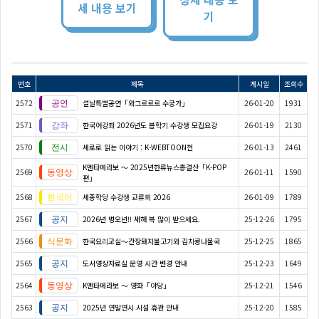
세 내용 보기
기
번호
제목
게시일
조회수
2572
설날특별공연「와그르르르 수궁가」
26-01-20
1931
2571
한국어강좌 2026년도 봄학기 수강생 모집요강
26-01-19
2130
2570
세로로 읽는 이야기 : K-WEBTOON전
26-01-13
2461
K엔타메라보 ～ 2025년한류뉴스총결산「K-POP
2569
26-01-11
1590
편」
2568
세종학당 수강생 교류회 2026
26-01-09
1789
2567
2026년 병오년!! 새해 복 많이 받으세요.
25-12-26
1795
2566
한국요리교실〜간장돼지불고기와 김치콩나물국
25-12-25
1865
2565
도서영상자료실 운영 시간 변경 안내
25-12-23
1649
2564
K엔타메라보 ～ 영화「야당」
25-12-21
1546
2563
2025년 연말연시 시설 휴관 안내
25-12-20
1585