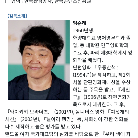
□ 협력 : 한국관광공사, 한국콘텐츠진흥원
【감독소개】
임순례
1960년생.
한양대학교 영어영문학과 졸
업, 동 대학원 연극영화학과
수료 후, 파리 제8대학에서 영
화학을 배웠다.
단편영화 『우중산책』
(1994년)을 제작하고, 제1회
서울 단편영화제대상을 수상
하는 등 주목을 받고, 『세친
구』 (1996년)로 장편영화감
독으로서 데뷔한다. 그 후,
『와이키키 브라더즈』 (2001년), 옴니버스 영화 『여섯개의
시선』 (2003년), 『날아라 펭귄』 등, 사회성이 강한 영화를
다수 제작하고 높은 평가를 받고 있다.
핸드볼 여자 국가대표팀의 실화를 바탕으로 한 『우리 생애 최