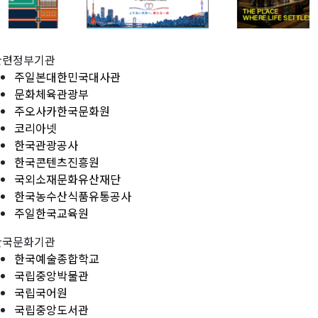
관련정부기관
주일본대한민국대사관
문화체육관광부
주오사카한국문화원
코리아넷
한국관광공사
한국콘텐츠진흥원
국외소재문화유산재단
한국농수산식품유통공사
주일한국교육원
한국문화기관
한국예술종합학교
국립중앙박물관
국립국어원
국립중앙도서관