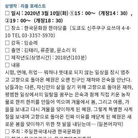
상영작
:
리틀 포레스트
□ 일시 : 2020년 3월 10일(화) ①15：00～（개장14：30）,
②19：00～（개장18：30）
□ 장소 : 한국문화원 한마당홀（도쿄도 신주쿠구 요쓰야 4-4-
10 TEL 03-3357-5970）
□ 감독 : 임순례
□ 출연 : 김태리, 류준열, 문소리 외
□ 제작년도(상영시간) : 2018년(103분)
□ 내용
시험, 연애, 취업… 뭐하나 뜻대로 되지 않는 일상을 잠시 멈추
고 고향으로 돌아온 혜원은 오랜 친구인 재하와 은숙을 만난다.
남들과는 다른, 자신만의 삶을 살기 위해 고향으로 돌아온 재하,
평범한 일상에서의 일탈을 꿈꾸는 은숙과 함께 직접 키운 농작
물로 한끼 한끼를 만들어 먹으며 겨울에서 봄, 그리고 여름, 가
을을 보내고 다시 겨울을 맞이하게 된 혜원. 그렇게 특별한 사계
절을 보내며 고향으로 돌아온 진짜 이유를 깨닫게 된 혜원은 새
로운 봄을 맞이하기 위한 첫 발을 내딛는데… (일본어자막)
□ 주최 : 주일한국대사관 한국문화원