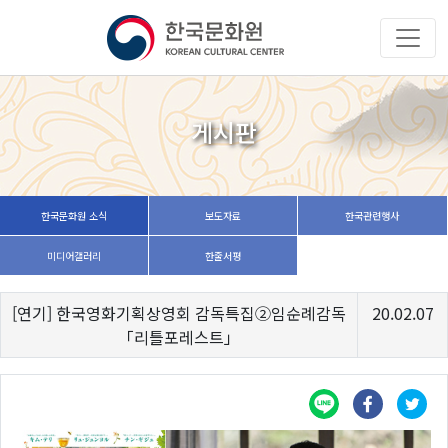
게시판
한국문화원 소식
보도자료
한국관련행사
미디어갤러리
한줄서평
[연기] 한국영화기획상영회 감독특집②임순례감독
20.02.07
「리틀포레스트」