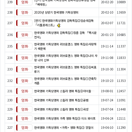
239
20-02-20
10889
「베테랑」
238
2020년 상반기 한국영화 기획상영회
20-02-10
13659
[연기] 한국영화기획상영회 감독특집②임순례감독
237
20-02-07
11721
「리틀포레스트」
한국영화 기획상영회 감독특집①장훈 감독 「택시운
236
20-01-23
10685
전사」
한국영화 기획상영회 러브로맨스 영화 특집④사랑하
235
19-11-14
11337
기 때문에
한국영화 기획상영회 러브로맨스 영화 특집③나의 사
234
19-11-08
11833
랑 나의 신부
한국영화 기획상영회 러브로맨스 영화 특집②김씨표
233
19-10-30
11304
류기
한국영화 기획상영회 러브로맨스 영화 특집①건축학
232
19-10-23
11353
개론
231
한국영화 기획상영회 스릴러 영화 특집③아이들…
19-08-01
12457
230
한국영화 기획상영회 스릴러 영화 특집②공범
19-07-24
11091
229
한국영화 기획상영회 스릴러 영화 특집①곡성
19-07-04
11448
228
한국영화 기획상영회 가족 영화 특집③ 미쓰 와이프
19-06-24
12111
227
한국영화 기획상영회 <가족> 영화 특집② 깡철이
19-06-10
11290