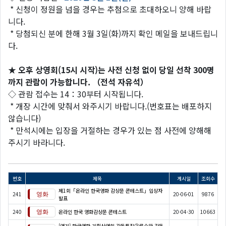
* 신청이 정원을 넘을 경우는 추첨으로 초대하오니 양해 바랍
니다.
* 당첨되신 분에 한해 3월 3일(화)까지 확인 메일을 보내드립니
다.
★
오후
상영회(
15
시
시작)
는
사전
신청 없이
당일
선착
300
명
까지
관람이
가능합니다.
（
전석
자유석
）
◇ 관람 접수는 14：30부터 시작됩니다.
* 개장 시간에 맞춰서 와주시기 바랍니다.(번호표는 배포하지
않습니다)
* 만석시에는 입장을 거절하는 경우가 있는 점 사전에 양해해
주시기 바라니다.
번호
제목
게시일
조회수
제1회「온라인 한국영화 감상문 콘테스트」입상자
241
20-06-01
9876
발표
240
온라인 한국 영화감상문 콘테스트
20-04-30
10663
[연기] 한국영화 기획상영회 감독특집③류승완 감독