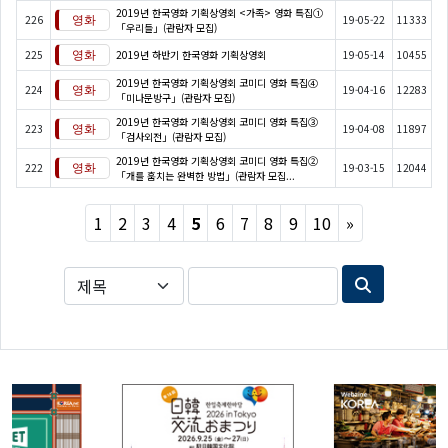
2019년 한국영화 기획상영회 <가족> 영화 특집①
226
19-05-22
11333
「우리들」(관람자 모집)
225
2019년 하반기 한국영화 기획상영회
19-05-14
10455
2019년 한국영화 기획상영회 코미디 영화 특집④
224
19-04-16
12283
「미나문방구」(관람자 모집)
2019년 한국영화 기획상영회 코미디 영화 특집③
223
19-04-08
11897
「검사외전」(관람자 모집)
2019년 한국영화 기획상영회 코미디 영화 특집②
222
19-03-15
12044
「개를 훔치는 완벽한 방법」(관람자 모집...
Next
1
2
3
4
5
6
7
8
9
10
»