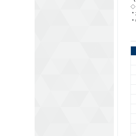
◇
*
*