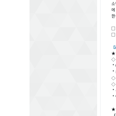
소
에
한
□
□
【
★
◇
*
*
◇
◇
*
*
（