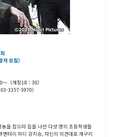
영회
람자 모집)
00～（개장18：30）
3-3357-5970）
도롱뇽을 잡으러 집을 나선 다섯 명의 초등학생들
큐멘터리 피디 강지승, 자신의 의견대로 개구리