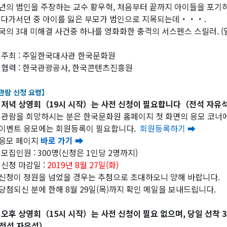
년의 범인을 주장하는 교수 황우혁, 처음부터 끝까지 아이들을 포기하
 다가서던 중 아이를 잃은 부모가 범인으로 지목되는데・・・.
국의 3대 미해결 사건중 하나를 영화화한 충격의 서스펜스 스릴러. 
 주최 : 주일한국대사관 한국문화원
 협력 : 한국관광공사, 한국콘텐츠진흥원
관람 신청 요령】
 저녁 상영회（19시 시작）는 사전 신청이 필요합니다（전석 자유
 관람을 희망하시는 분은 한국문화원 홈페이지 첫 화면의 응모 코너
 이벤트 응모에는 회원등록이 필요합니다.
회원등록하기 ➡
 응모 페이지
바로 가기 ➡
 모집인원 : 300명(신청은 1인당 2명까지)
 신청 마감일 :
2019년 8월 27일(화)
 신청이 정원을 넘었을 경우는 추첨으로 초대하오니 양해 바랍니다.
 당첨되신 분에 한해 8월 29일(목)까지 확인 메일을 보내드립니다.
★
오후
상영회
（
15
시
시작
）
는
사전
신청이
필요 없으며
,
당일
선착
3
전석
자유석
）