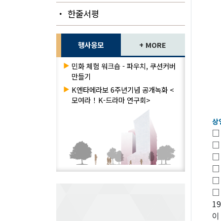
・ 한줄서평
행사응모
+ MORE
▶
민화 체험 워크숍 - 파우치, 쿠션커버
만들기
▶
K엔타메라보 6주년기념 공개녹화 <
모여라！K-드라마 연구회>
상
□
□
□
□
□
□
1
이