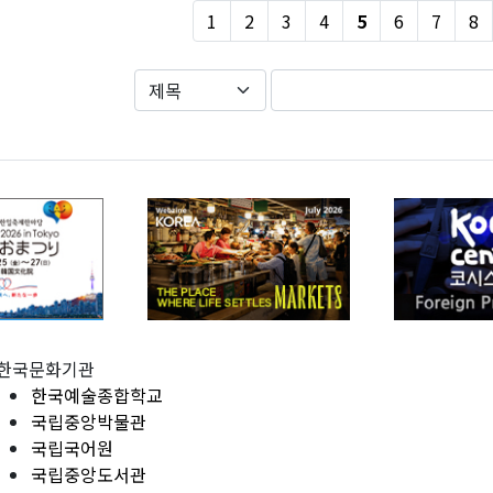
1
2
3
4
5
6
7
8
한국문화기관
한국예술종합학교
국립중앙박물관
국립국어원
국립중앙도서관