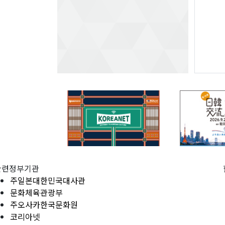
관련정부기관
주일본대한민국대사관
문화체육관광부
주오사카한국문화원
코리아넷