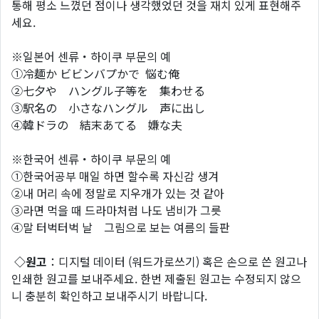
통해 평소 느꼈던 점이나 생각했었던 것을 재치 있게 표현해주
세요.
※일본어 센류・하이쿠 부문의 예
①冷麺か ビビンバプかで 悩む俺
②七夕や ハングル子等を 集わせる
③駅名の 小さなハングル 声に出し
④韓ドラの 結末あてる 嫌な夫
※한국어 센류・하이쿠 부문의 예
①한국어공부 매일 하면 할수록 자신감 생겨
②내 머리 속에 정말로 지우개가 있는 것 같아
③라면 먹을 때 드라마처럼 나도 냄비가 그릇
④말 터벅터벅 날 그림으로 보는 여름의 들판
◇원고
：디지털 데이터 (워드가로쓰기) 혹은 손으로 쓴 원고나
인쇄한 원고를 보내주세요. 한번 제출된 원고는 수정되지 않으
니 충분히 확인하고 보내주시기 바랍니다.