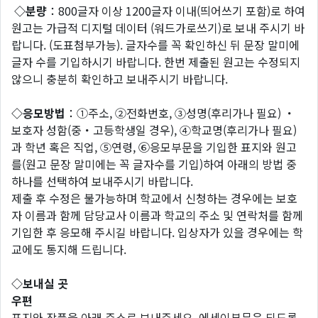
◇분량
：800글자 이상 1200글자 이내(띄어쓰기 포함)로 하여
원고는 가급적 디지털 데이터 (워드가로쓰기)로 보내 주시기 바
랍니다. (도표첨부가능). 글자수를 꼭 확인하신 뒤 문장 말미에
글자 수를 기입하시기 바랍니다. 한번 제출된 원고는 수정되지
않으니 충분히 확인하고 보내주시기 바랍니다.
◇응모방법
：①주소, ②전화번호, ③성명(후리가나 필요) ・
보호자 성함(중・고등학생일 경우), ④학교명(후리가나 필요)
과 학년 혹은 직업, ⑤연령, ⑥응모부문을 기입한 표지와 원고
를(원고 문장 말미에는 꼭 글자수를 기입)하여 아래의 방법 중
하나를 선택하여 보내주시기 바랍니다.
제출 후 수정은 불가능하며 학교에서 신청하는 경우에는 보호
자 이름과 함께 담당교사 이름과 학교의 주소 및 연락처를 함께
기입한 후 응모해 주시길 바랍니다. 입상자가 있을 경우에는 학
교에도 통지해 드립니다.
◇보내실 곳
우편
표지와 작품을 아래 주소로 보내주세요. 에세이부문은 되도록