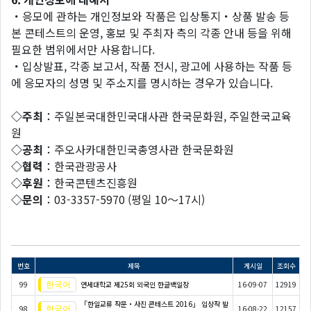
・응모에 관하는 개인정보와 작품은 입상통지・상품 발송 등
본 콘테스트의 운영, 홍보 및 주최자 측의 각종 안내 등을 위해
필요한 범위에서만 사용합니다.
・입상발표, 각종 보고서, 작품 전시, 광고에 사용하는 작품 등
에 응모자의 성명 및 주소지를 명시하는 경우가 있습니다.
◇주최
：주일본국대한민국대사관 한국문화원, 주일한국교육
원
◇공최
：주오사카대한민국총영사관 한국문화원
◇협력
：한국관광공사
◇후원
：한국콘텐츠진흥원
◇문의
：03-3357-5970 (평일 10～17시)
번호
제목
게시일
조회수
99
연세대학교 제25회 외국인 한글백일장
16-09-07
12919
「한일교류 작문・사진 콘테스트 2016」 입상작 발
98
16-08-22
12157