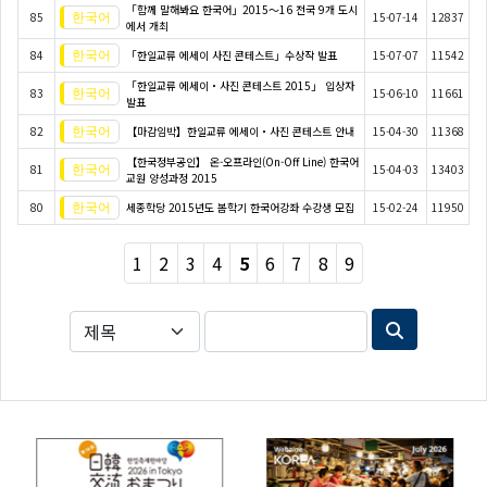
「함께 말해봐요 한국어」2015～16 전국 9개 도시
85
15-07-14
12837
에서 개최
84
「한일교류 에세이 사진 콘테스트」수상작 발표
15-07-07
11542
「한일교류 에세이・사진 콘테스트 2015」 입상자
83
15-06-10
11661
발표
82
【마감임박】한일교류 에세이・사진 콘테스트 안내
15-04-30
11368
【한국정부공인】 온-오프라인(On-Off Line) 한국어
81
15-04-03
13403
교원 양성과정 2015
80
세종학당 2015년도 봄학기 한국어강좌 수강생 모집
15-02-24
11950
1
2
3
4
5
6
7
8
9