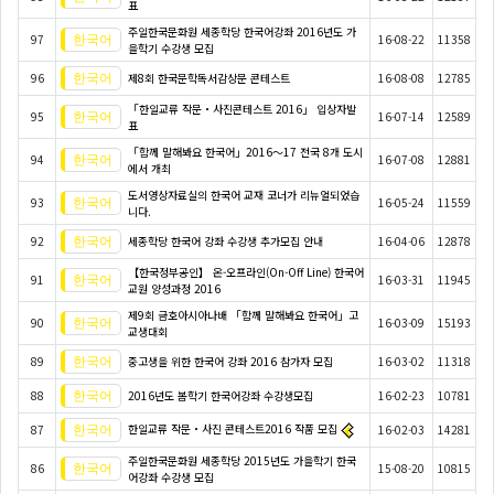
표
주일한국문화원 세종학당 한국어강좌 2016년도 가
97
16-08-22
11358
을학기 수강생 모집
96
제8회 한국문학독서감상문 콘테스트
16-08-08
12785
「한일교류 작문・사진콘테스트 2016」 입상자발
95
16-07-14
12589
표
「함께 말해봐요 한국어」2016～17 전국 8개 도시
94
16-07-08
12881
에서 개최
도서영상자료실의 한국어 교재 코너가 리뉴얼되었습
93
16-05-24
11559
니다.
92
세종학당 한국어 강좌 수강생 추가모집 안내
16-04-06
12878
【한국정부공인】 온-오프라인(On-Off Line) 한국어
91
16-03-31
11945
교원 양성과정 2016
제9회 금호아시아나배 「함께 말해봐요 한국어」고
90
16-03-09
15193
교생대회
89
중고생을 위한 한국어 강좌 2016 참가자 모집
16-03-02
11318
88
2016년도 봄학기 한국어강좌 수강생모집
16-02-23
10781
한일교류 작문・사진 콘테스트2016 작품 모집
87
16-02-03
14281
주일한국문화원 세종학당 2015년도 가을학기 한국
86
15-08-20
10815
어강좌 수강생 모집