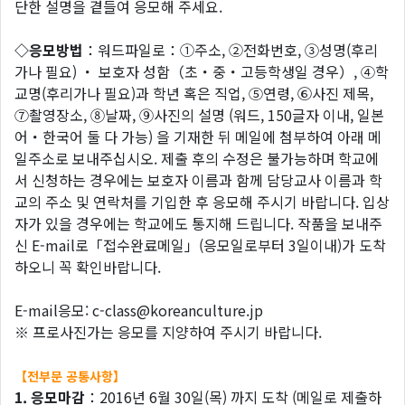
단한 설명을 곁들여 응모해 주세요.
◇응모방법
：워드파일로：①주소, ②전화번호, ③성명(후리
가나 필요) ・ 보호자 성함（초・중・고등학생일 경우）, ④학
교명(후리가나 필요)과 학년 혹은 직업, ⑤연령, ⑥사진 제목,
⑦촬영장소, ⑧날짜, ⑨사진의 설명 (워드, 150글자 이내, 일본
어・한국어 둘 다 가능) 을 기재한 뒤 메일에 첨부하여 아래 메
일주소로 보내주십시오. 제출 후의 수정은 불가능하며 학교에
서 신청하는 경우에는 보호자 이름과 함께 담당교사 이름과 학
교의 주소 및 연락처를 기입한 후 응모해 주시기 바랍니다. 입상
자가 있을 경우에는 학교에도 통지해 드립니다. 작품을 보내주
신 E-mail로「접수완료메일」(응모일로부터 3일이내)가 도착
하오니 꼭 확인바랍니다.
E-mail응모: c-class@koreanculture.jp
※ 프로사진가는 응모를 지양하여 주시기 바랍니다.
【전부문 공통사항】
1. 응모마감
：2016년 6월 30일(목) 까지 도착 (메일로 제출하