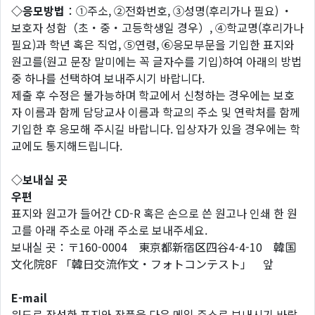
◇응모방법
：①주소, ②전화번호, ③성명(후리가나 필요) ・
보호자 성함（초・중・고등학생일 경우）, ④학교명(후리가나
필요)과 학년 혹은 직업, ⑤연령, ⑥응모부문을 기입한 표지와
원고를(원고 문장 말미에는 꼭 글자수를 기입)하여 아래의 방법
중 하나를 선택하여 보내주시기 바랍니다.
제출 후 수정은 불가능하며 학교에서 신청하는 경우에는 보호
자 이름과 함께 담당교사 이름과 학교의 주소 및 연락처를 함께
기입한 후 응모해 주시길 바랍니다. 입상자가 있을 경우에는 학
교에도 통지해드립니다.
◇보내실 곳
우편
표지와 원고가 들어간 CD-R 혹은 손으로 쓴 원고나 인쇄 한 원
고를 아래 주소로 아래 주소로 보내주세요.
보내실 곳：〒160-0004 東京都新宿区四谷4-4-10 韓国
文化院8F 「韓日交流作文・フォトコンテスト」 앞
E-mail
워드로 작성한 표지와 작품을 다음 메일 주소로 보내시기 바랍