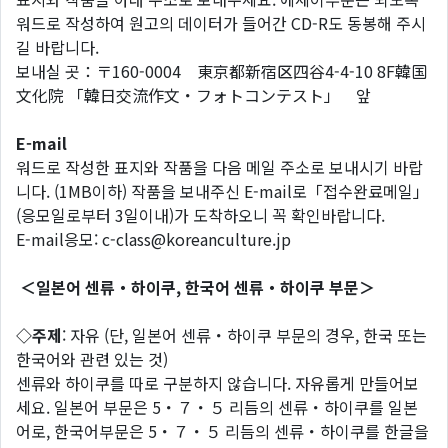
워드로 작성하여 원고의 데이터가 들어간 CD-R도 동봉해 주시
길 바랍니다.
보내실 곳：〒160-0004 東京都新宿区四谷4-4-10 8F韓国
文化院 「韓日交流作文・フォトコンテスト」 앞
E-mail
워드로 작성한 표지와 작품을 다음 메일 주소로 보내시기 바랍
니다. (1MB이하) 작품을 보내주신 E-mail로「접수완료메일」
(응모일로부터 3일이내)가 도착하오니 꼭 확인바랍니다.
E-mail응모: c-class@koreanculture.jp
＜일본어 센류・하이쿠, 한국어 센류・하이쿠 부문＞
◇주제
: 자유 (단, 일본어 센류・하이쿠 부문의 경우, 한국 또는
한국어와 관련 있는 것)
센류와 하이쿠를 따로 구분하지 않습니다. 자유롭게 만들어보
세요. 일본어 부문은 5・７・５ 리듬의 센류・하이쿠를 일본
어로, 한국어부문은 5・７・５ 리듬의 센류・하이쿠를 한글을