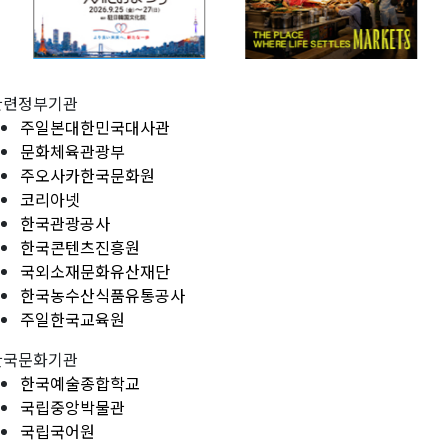
관련정부기관
주일본대한민국대사관
문화체육관광부
주오사카한국문화원
코리아넷
한국관광공사
한국콘텐츠진흥원
국외소재문화유산재단
한국농수산식품유통공사
주일한국교육원
한국문화기관
한국예술종합학교
국립중앙박물관
국립국어원