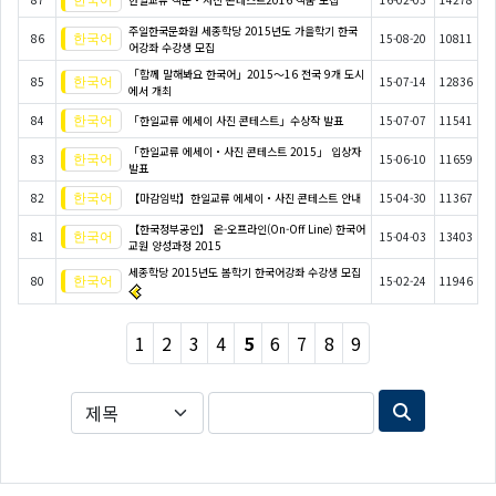
주일한국문화원 세종학당 2015년도 가을학기 한국
86
15-08-20
10811
어강좌 수강생 모집
「함께 말해봐요 한국어」2015～16 전국 9개 도시
85
15-07-14
12836
에서 개최
84
「한일교류 에세이 사진 콘테스트」수상작 발표
15-07-07
11541
「한일교류 에세이・사진 콘테스트 2015」 입상자
83
15-06-10
11659
발표
82
【마감임박】한일교류 에세이・사진 콘테스트 안내
15-04-30
11367
【한국정부공인】 온-오프라인(On-Off Line) 한국어
81
15-04-03
13403
교원 양성과정 2015
세종학당 2015년도 봄학기 한국어강좌 수강생 모집
80
15-02-24
11946
1
2
3
4
5
6
7
8
9