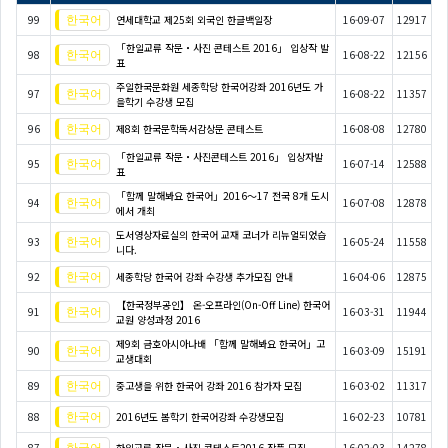
99
연세대학교 제25회 외국인 한글백일장
16-09-07
12917
「한일교류 작문・사진 콘테스트 2016」 입상작 발
98
16-08-22
12156
표
주일한국문화원 세종학당 한국어강좌 2016년도 가
97
16-08-22
11357
을학기 수강생 모집
96
제8회 한국문학독서감상문 콘테스트
16-08-08
12780
「한일교류 작문・사진콘테스트 2016」 입상자발
95
16-07-14
12588
표
「함께 말해봐요 한국어」2016～17 전국 8개 도시
94
16-07-08
12878
에서 개최
도서영상자료실의 한국어 교재 코너가 리뉴얼되었습
93
16-05-24
11558
니다.
92
세종학당 한국어 강좌 수강생 추가모집 안내
16-04-06
12875
【한국정부공인】 온-오프라인(On-Off Line) 한국어
91
16-03-31
11944
교원 양성과정 2016
제9회 금호아시아나배 「함께 말해봐요 한국어」고
90
16-03-09
15191
교생대회
89
중고생을 위한 한국어 강좌 2016 참가자 모집
16-03-02
11317
88
2016년도 봄학기 한국어강좌 수강생모집
16-02-23
10781
87
한일교류 작문・사진 콘테스트2016 작품 모집
16-02-03
14278