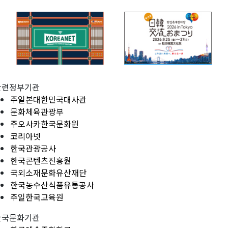
관련정부기관
주일본대한민국대사관
문화체육관광부
주오사카한국문화원
코리아넷
한국관광공사
한국콘텐츠진흥원
국외소재문화유산재단
한국농수산식품유통공사
주일한국교육원
한국문화기관