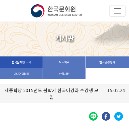
게시판
한국문화원 소식
보도자료
한국관련행사
미디어갤러리
한줄서평
세종학당 2015년도 봄학기 한국어강좌 수강생 모
15.02.24
집