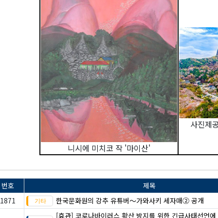
사진제공
니시에 미치코 작 '마이산'
번호
제목
1871
한국문화원의 강추 유튜버～가와사키 세자매② 공개
[휴관] 코로나바이러스 확산 방지를 위한 긴급사태선언에 