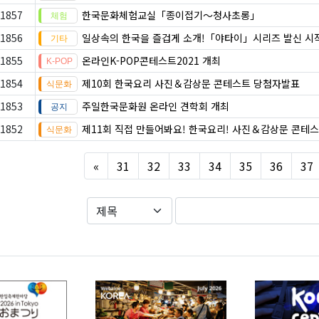
1857
한국문화체험교실「종이접기〜청사초롱」
1856
일상속의 한국을 즐겁게 소개!「야타이」시리즈 발신 시
1855
온라인K-POP콘테스트2021 개최
1854
제10회 한국요리 사진＆감상문 콘테스트 당첨자발표
1853
주일한국문화원 온라인 견학회 개최
1852
제11회 직접 만들어봐요! 한국요리! 사진＆감상문 콘테
Previous
«
31
32
33
34
35
36
37