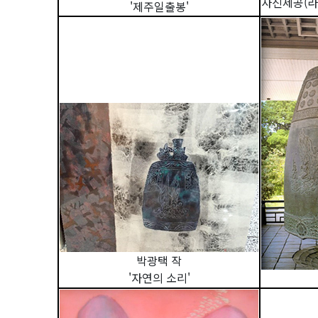
사진제공(라
'제주일출봉'
박광택 작
'자연의 소리'