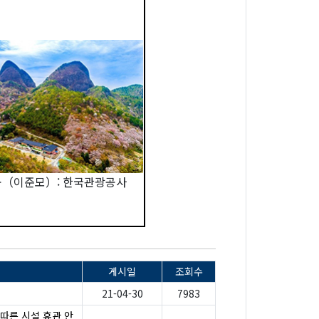
（이준모）: 한국관광공사
게시일
조회수
21-04-30
7983
따른 시설 휴관 안