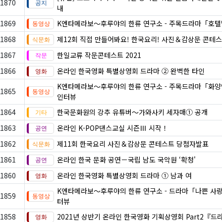
1870
내
1869
K엔타메라보～후루야의 한류 연구소 - 주목드라마「호
1868
제12회 직접 만들어봐요! 한국요리! 사진＆감상문 콘테
1867
한일교류 작문콘테스트 2021
1866
온라인 한국영화 특별상영회 드라마 ② 완벽한 타인
K엔타메라보～후루야의 한류 연구소 - 주목드라마「화양연
1865
인터뷰
1864
한국문화원의 강추 유튜버～가와사키 세자매① 공개
1863
온라인 K-POP댄스교실 시즌Ⅲ 시작！
1862
제11회 한국요리 사진＆감상문 콘테스트 당첨자발표
1861
온라인 한국 문화 공연－국립 남도 국악원 ‘확청'
1860
온라인 한국영화 특별상영회 드라마 ① 남과 여
K엔타메라보～후루야의 한류 연구소 - 드라마「나쁜 사랑
1859
터뷰
1858
2021년 상반기 온라인 한국영화 기획상영회 Part2『