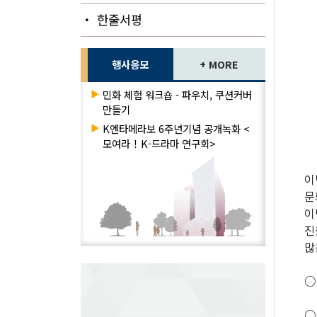
・ 한줄서평
행사응모
+ MORE
▶
민화 체험 워크숍 - 파우치, 쿠션커버
만들기
▶
K엔타메라보 6주년기념 공개녹화 <
모여라！K-드라마 연구회>
이
문
이
진
많
○ 
※
○