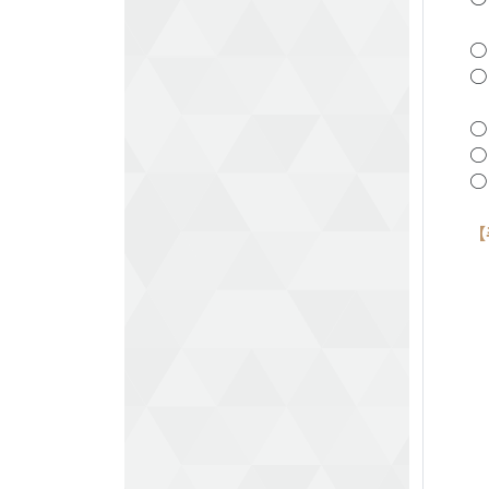
〒
○
○
○
○
○
【