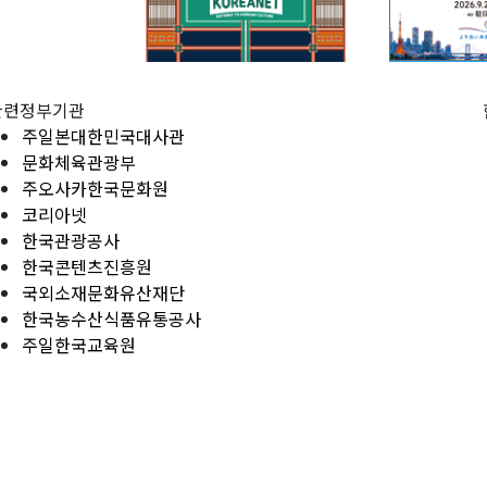
관련정부기관
주일본대한민국대사관
문화체육관광부
주오사카한국문화원
코리아넷
한국관광공사
한국콘텐츠진흥원
국외소재문화유산재단
한국농수산식품유통공사
주일한국교육원