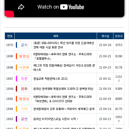
번호
제목
게시일
조회수
[휴관] 코로나바이러스 확산 방지를 위한 긴급사태선
1870
21-04-26
6793
언에 따른 시설 휴관 안내
K엔타메라보～후루야의 한류 연구소 - 주목드라마
1869
21-04-25
8260
「호텔델루나」
제12회 직접 만들어봐요! 한국요리! 사진＆감상문 콘
1868
21-04-23
8178
테스트
1101
1867
한일교류 작문콘테스트 2021
21-04-21
7
1866
온라인 한국영화 특별상영회 드라마 ② 완벽한 타인
21-04-19
9389
K엔타메라보～후루야의 한류 연구소 - 주목드라마
1865
21-04-19
8089
「화양연화」& GHOST9 인터뷰
1864
한국문화원의 강추 유튜버～가와사키 세자매① 공개
21-04-16
8170
1001
1863
온라인 K-POP댄스교실 시즌Ⅲ 시작！
21-04-15
7
1862
제11회 한국요리 사진＆감상문 콘테스트 당첨자발표
21-04-15
7690