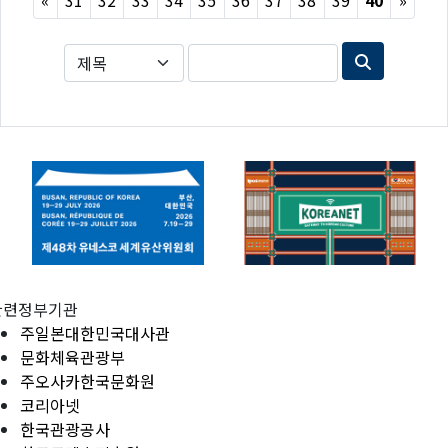
«
31
32
33
34
35
36
37
38
39
40
»
관련정부기관
주일본대한민국대사관
문화체육관광부
주오사카한국문화원
코리아넷
한국관광공사