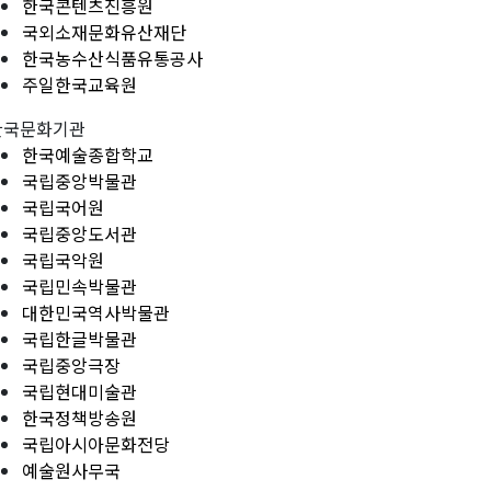
한국콘텐츠진흥원
국외소재문화유산재단
한국농수산식품유통공사
주일한국교육원
한국문화기관
한국예술종합학교
국립중앙박물관
국립국어원
국립중앙도서관
국립국악원
국립민속박물관
대한민국역사박물관
국립한글박물관
국립중앙극장
국립현대미술관
한국정책방송원
국립아시아문화전당
예술원사무국