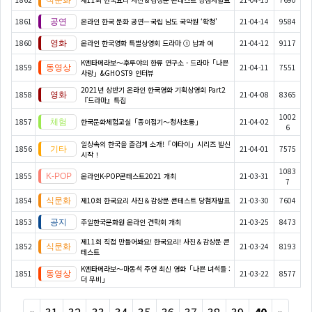
1861
온라인 한국 문화 공연－국립 남도 국악원 ‘확청'
21-04-14
9584
1860
온라인 한국영화 특별상영회 드라마 ① 남과 여
21-04-12
9117
K엔타메라보～후루야의 한류 연구소 - 드라마「나쁜
1859
21-04-11
7551
사랑」&GHOST9 인터뷰
2021년 상반기 온라인 한국영화 기획상영회 Part2
1858
21-04-08
8365
『드라마』특집
1002
1857
한국문화체험교실「종이접기〜청사초롱」
21-04-02
6
일상속의 한국을 즐겁게 소개!「야타이」시리즈 발신
1856
21-04-01
7575
시작！
1083
1855
온라인K-POP콘테스트2021 개최
21-03-31
7
1854
제10회 한국요리 사진＆감상문 콘테스트 당첨자발표
21-03-30
7604
1853
주일한국문화원 온라인 견학회 개최
21-03-25
8473
제11회 직접 만들어봐요! 한국요리! 사진＆감상문 콘
1852
21-03-24
8193
테스트
K엔타메라보～마동석 주연 최신 영화「나쁜 녀석들 :
1851
21-03-22
8577
더 무비」
Previous
Next