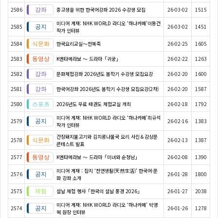
2586
중고생을 위한 한국어강좌 2026 수강생 모집
26-03-02
1515
미디어 게재: NHK WORLD 라디오 ‘하나카페’이동건
2585
26-03-02
1451
작가 인터뷰
2584
한국요리교실〜전복죽
26-02-25
1605
2583
K엔타메라보 ～ 드라마「귀궁」
26-02-22
1263
2582
문화체험강좌 2026년도 봄학기 수강생 모집요강
26-02-20
1600
2581
한국어강좌 2026년도 봄학기 수강생 모집요강(2차)
26-02-20
1587
2580
2026년도 무료 태권도 체험교실 개최
26-02-18
1792
미디어 게재: NHK WORLD 라디오 ‘하나카페’최규석
2579
26-02-16
1383
작가 인터뷰
간장돼지불고기와 김치콩나물국 요리 사진＆감상문
2578
26-02-13
1387
콘테스트 발표
2577
K엔타메라보 ～ 드라마「미녀와 순정남」
26-02-08
1390
미디어 게재 : 잡지 ‘천연생활(天然生活)’ 한국어·문
2576
26-01-28
1800
화 강좌 소개
2575
설날 체험 행사「한국의 설날 풍경 2026」
26-01-27
2038
미디어 게재: NHK WORLD 라디오 ‘하나카페’ 박영
2574
26-01-26
1278
혜 원장 인터뷰