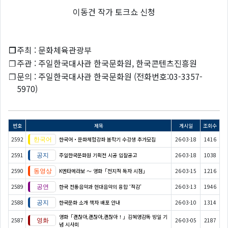
이동건 작가 토크쇼 신청
❐
주최 : 문화체육관광부
❐
주관 : 주일한국대사관 한국문화원, 한국콘텐츠진흥원
❐
문의 : 주일한국대사관 한국문화원 (전화번호:03-3357-
5970)
번호
제목
게시일
조회수
2592
한국어・문화체험강좌 봄학기 수강생 추가모집
26-03-18
1416
2591
주일한국문화원 기획전 시공 입찰공고
26-03-18
1038
2590
K엔타메라보 ～ 영화「전지적 독자 시점」
26-03-15
1216
2589
한국 전통음악과 현대음악의 융합 ‘적감’
26-03-13
1946
2588
한국문화 소개 책자 배포 안내
26-03-10
1314
영화「괜찮아,괜찮아,괜찮아！」김혜영감독 방일 기
2587
26-03-05
2187
념 시사회