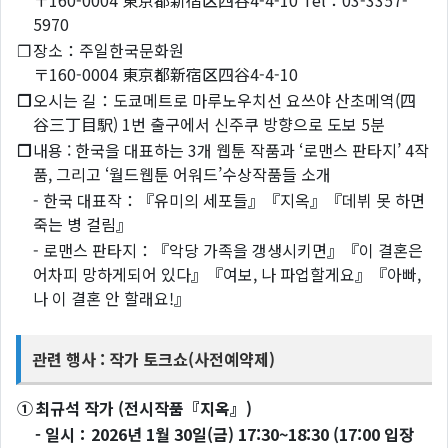
〒160-0004 東京都新宿区四谷4-4-10 Tel：03-3357-
5970
❐
장소：주일한국문화원
〒160-0004 東京都新宿区四谷4-4-10
❐
오시는 길：도쿄메트로 마루노우치선 요쓰야 산초메역(四
谷三丁目駅) 1번 출구에서 신주쿠 방향으로 도보 5분
❐
내용 : 한국을 대표하는 3개 웹툰 작품과 ‘로맨스 판타지’ 4작
품, 그리고 ‘월드웹툰 어워드’수상작품들 소개
- 한국 대표작：『유미의 세포들』『지옥』『데뷔 못 하면
죽는 병 걸림』
- 로맨스 판타지：『악당 가족을 갱생시키면』『이 결혼은
어차피 망하게되어 있다』『여보, 나 파업할게요』『아빠,
나 이 결혼 안 할래요!』
관련 행사 : 작가 토크쇼(사전예약제)
①
최규석 작가 (전시작품『지옥』)
- 일시：2026년 1월 30일(금) 17:30~18:30 (17:00 입장