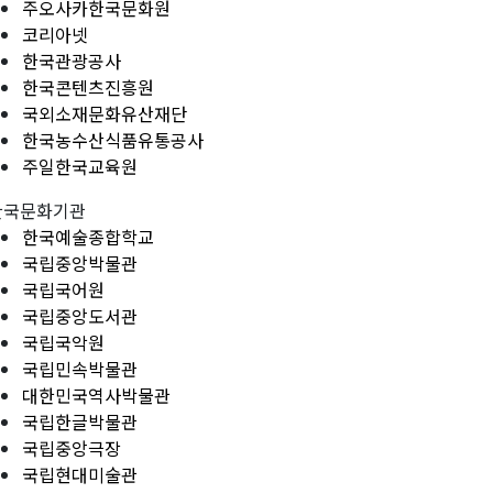
주오사카한국문화원
코리아넷
한국관광공사
한국콘텐츠진흥원
국외소재문화유산재단
한국농수산식품유통공사
주일한국교육원
한국문화기관
한국예술종합학교
국립중앙박물관
국립국어원
국립중앙도서관
국립국악원
국립민속박물관
대한민국역사박물관
국립한글박물관
국립중앙극장
국립현대미술관