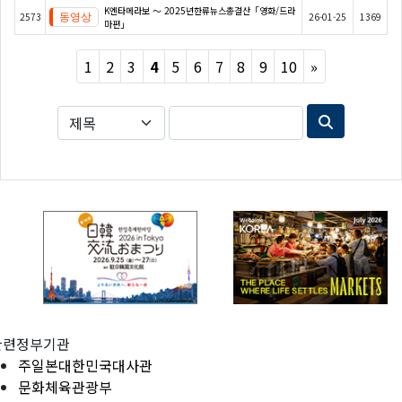
K엔타메라보 ～ 2025년한류뉴스총결산「영화/드라
2573
26-01-25
1369
마편」
Next
1
2
3
4
5
6
7
8
9
10
»
관련정부기관
주일본대한민국대사관
문화체육관광부