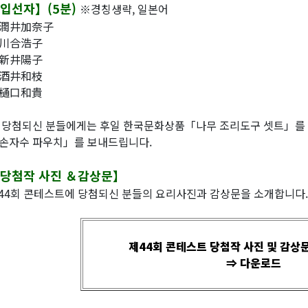
입선자】(5분)
※경칭생략, 일본어
潤井加奈子
川合浩子
新井陽子
酒井和枝
樋口和貴
 당첨되신 분들에게는 후일 한국문화상품「나무 조리도구 셋트」를 
손자수 파우치」를 보내드립니다.
당첨작 사진 ＆감상문】
44회 콘테스트에 당첨되신 분들의 요리사진과 감상문을 소개합니다.
제44회 콘테스트 당첨작 사진 및 감상문
⇒ 다운로드