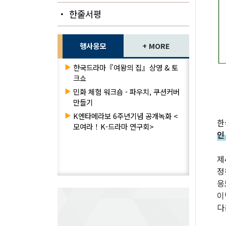
・ 한줄서평
행사응모
+ MORE
▶
한국드라마『여왕의 집』상영 & 토
크쇼
▶
민화 체험 워크숍 - 파우치, 쿠션커버
만들기
▶
K엔타메라보 6주년기념 공개녹화 <
한
모여라！K-드라마 연구회>
인
제
정
응
이
다