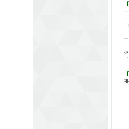
【
－
－
－
－
－
※
「
【
제