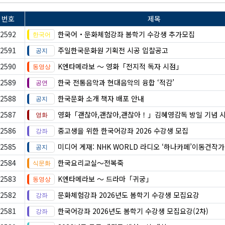
번호
제목
2592
한국어・문화체험강좌 봄학기 수강생 추가모집
2591
주일한국문화원 기획전 시공 입찰공고
2590
K엔타메라보 ～ 영화「전지적 독자 시점」
2589
한국 전통음악과 현대음악의 융합 ‘적감’
2588
한국문화 소개 책자 배포 안내
2587
영화「괜찮아,괜찮아,괜찮아！」김혜영감독 방일 기념 
2586
중고생을 위한 한국어강좌 2026 수강생 모집
2585
미디어 게재: NHK WORLD 라디오 ‘하나카페’이동건작
2584
한국요리교실〜전복죽
2583
K엔타메라보 ～ 드라마「귀궁」
2582
문화체험강좌 2026년도 봄학기 수강생 모집요강
2581
한국어강좌 2026년도 봄학기 수강생 모집요강(2차)