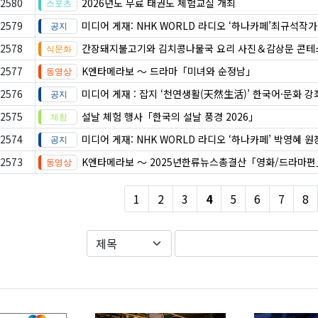
2580
2026년도 무료 태권도 체험교실 개최
2579
미디어 게재: NHK WORLD 라디오 ‘하나카페’최규석작
2578
간장돼지불고기와 김치콩나물국 요리 사진＆감상문 콘테
2577
K엔타메라보 ～ 드라마「미녀와 순정남」
2576
미디어 게재 : 잡지 ‘천연생활(天然生活)’ 한국어·문화 강
2575
설날 체험 행사「한국의 설날 풍경 2026」
2574
미디어 게재: NHK WORLD 라디오 ‘하나카페’ 박영혜 
2573
K엔타메라보 ～ 2025년한류뉴스총결산「영화/드라마편
1
2
3
4
5
6
7
8