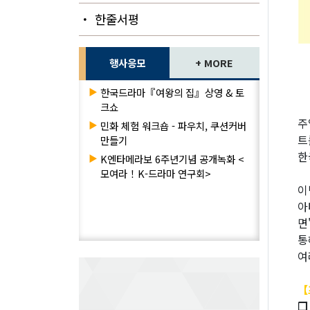
・ 한줄서평
행사응모
+ MORE
▶
한국드라마『여왕의 집』상영 & 토
크쇼
주
▶
민화 체험 워크숍 - 파우치, 쿠션커버
트
만들기
한
▶
K엔타메라보 6주년기념 공개녹화 <
모여라！K-드라마 연구회>
이
아
면
통
여
【
❐