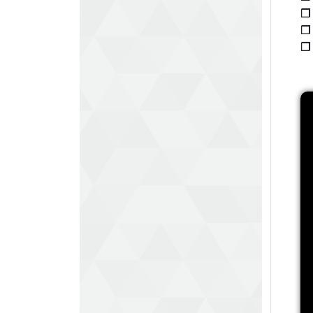
❐
❐
❐