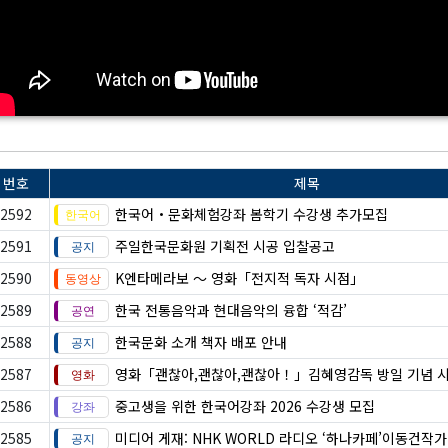
번호
제목
2592
한국어・문화체험강좌 봄학기 수강생 추가모집
2591
주일한국문화원 기획전 시공 입찰공고
2590
K엔타메라보 ～ 영화「전지적 독자 시점」
2589
한국 전통음악과 현대음악의 융합 ‘적감’
2588
한국문화 소개 책자 배포 안내
2587
영화「괜찮아,괜찮아,괜찮아！」김혜영감독 방일 기념 
2586
중고생을 위한 한국어강좌 2026 수강생 모집
2585
미디어 게재: NHK WORLD 라디오 ‘하나카페’이동건작