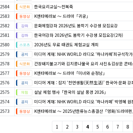
2584
한국요리교실〜전복죽
2583
K엔타메라보 ～ 드라마「귀궁」
2582
문화체험강좌 2026년도 봄학기 수강생 모집요강
2581
한국어강좌 2026년도 봄학기 수강생 모집요강(2차)
2580
2026년도 무료 태권도 체험교실 개최
2579
미디어 게재: NHK WORLD 라디오 ‘하나카페’최규석작
2578
간장돼지불고기와 김치콩나물국 요리 사진＆감상문 콘테
2577
K엔타메라보 ～ 드라마「미녀와 순정남」
2576
미디어 게재 : 잡지 ‘천연생활(天然生活)’ 한국어·문화 강
2575
설날 체험 행사「한국의 설날 풍경 2026」
2574
미디어 게재: NHK WORLD 라디오 ‘하나카페’ 박영혜 
2573
K엔타메라보 ～ 2025년한류뉴스총결산「영화/드라마편
1
2
3
4
5
6
7
8