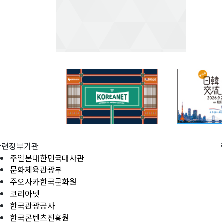
관련정부기관
주일본대한민국대사관
문화체육관광부
주오사카한국문화원
코리아넷
한국관광공사
한국콘텐츠진흥원