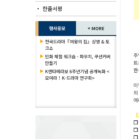
・ 한줄서평
행사응모
+ MORE
▶
한국드라마『여왕의 집』상영 & 토
크쇼
주
▶
민화 체험 워크숍 - 파우치, 쿠션커버
트
만들기
한
▶
K엔타메라보 6주년기념 공개녹화 <
모여라！K-드라마 연구회>
이
의
여
【
❐
❐
❐