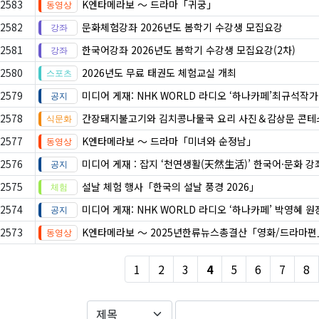
2583
K엔타메라보 ～ 드라마「귀궁」
2582
문화체험강좌 2026년도 봄학기 수강생 모집요강
2581
한국어강좌 2026년도 봄학기 수강생 모집요강(2차)
2580
2026년도 무료 태권도 체험교실 개최
2579
미디어 게재: NHK WORLD 라디오 ‘하나카페’최규석작
2578
간장돼지불고기와 김치콩나물국 요리 사진＆감상문 콘테
2577
K엔타메라보 ～ 드라마「미녀와 순정남」
2576
미디어 게재 : 잡지 ‘천연생활(天然生活)’ 한국어·문화 강
2575
설날 체험 행사「한국의 설날 풍경 2026」
2574
미디어 게재: NHK WORLD 라디오 ‘하나카페’ 박영혜 
2573
K엔타메라보 ～ 2025년한류뉴스총결산「영화/드라마편
1
2
3
4
5
6
7
8