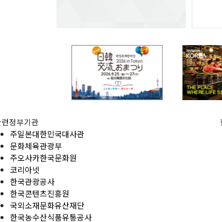
관련정부기관
주일본대한민국대사관
문화체육관광부
주오사카한국문화원
코리아넷
한국관광공사
한국콘텐츠진흥원
국외소재문화유산재단
한국농수산식품유통공사