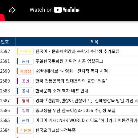
번호
제목
2592
한국어・문화체험강좌 봄학기 수강생 추가모집
2591
주일한국문화원 기획전 시공 입찰공고
2590
K엔타메라보 ～ 영화「전지적 독자 시점」
2589
한국 전통음악과 현대음악의 융합 ‘적감’
2588
한국문화 소개 책자 배포 안내
2587
영화「괜찮아,괜찮아,괜찮아！」김혜영감독 방일 기념 
2586
중고생을 위한 한국어강좌 2026 수강생 모집
2585
미디어 게재: NHK WORLD 라디오 ‘하나카페’이동건작
2584
한국요리교실〜전복죽