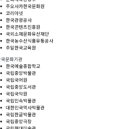
주오사카한국문화원
코리아넷
한국관광공사
한국콘텐츠진흥원
국외소재문화유산재단
한국농수산식품유통공사
주일한국교육원
한국문화기관
한국예술종합학교
국립중앙박물관
국립국어원
국립중앙도서관
국립국악원
국립민속박물관
대한민국역사박물관
국립한글박물관
국립중앙극장
국립현대미술관