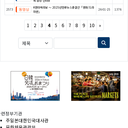
혜 원장 인터뷰
K엔타메라보 ～ 2025년한류뉴스총결산「영화/드라
2573
26-01-25
1376
마편」
Next
1
2
3
4
5
6
7
8
9
10
»
관련정부기관
주일본대한민국대사관
문화체육관광부