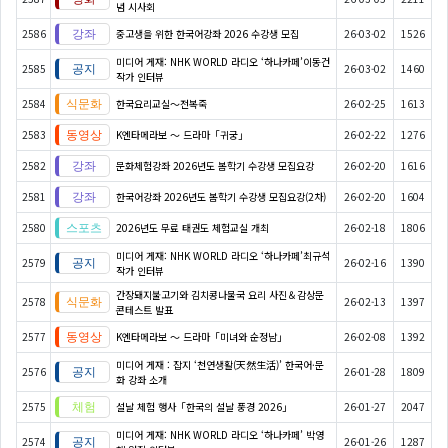
념 시사회
2586
중고생을 위한 한국어강좌 2026 수강생 모집
26-03-02
1526
미디어 게재: NHK WORLD 라디오 ‘하나카페’이동건
2585
26-03-02
1460
작가 인터뷰
2584
한국요리교실〜전복죽
26-02-25
1613
2583
K엔타메라보 ～ 드라마「귀궁」
26-02-22
1276
2582
문화체험강좌 2026년도 봄학기 수강생 모집요강
26-02-20
1616
2581
한국어강좌 2026년도 봄학기 수강생 모집요강(2차)
26-02-20
1604
2580
2026년도 무료 태권도 체험교실 개최
26-02-18
1806
미디어 게재: NHK WORLD 라디오 ‘하나카페’최규석
2579
26-02-16
1390
작가 인터뷰
간장돼지불고기와 김치콩나물국 요리 사진＆감상문
2578
26-02-13
1397
콘테스트 발표
2577
K엔타메라보 ～ 드라마「미녀와 순정남」
26-02-08
1392
미디어 게재 : 잡지 ‘천연생활(天然生活)’ 한국어·문
2576
26-01-28
1809
화 강좌 소개
2575
설날 체험 행사「한국의 설날 풍경 2026」
26-01-27
2047
미디어 게재: NHK WORLD 라디오 ‘하나카페’ 박영
2574
26-01-26
1287