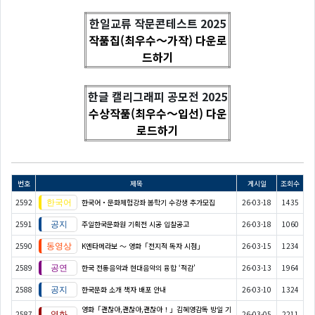
한일교류 작문콘테스트 2025
작품집(최우수～가작) 다운로
드하기
한글 캘리그래피 공모전 2025
수상작품(최우수～입선) 다운
로드하기
번호
제목
게시일
조회수
2592
한국어・문화체험강좌 봄학기 수강생 추가모집
26-03-18
1435
2591
주일한국문화원 기획전 시공 입찰공고
26-03-18
1060
2590
K엔타메라보 ～ 영화「전지적 독자 시점」
26-03-15
1234
2589
한국 전통음악과 현대음악의 융합 ‘적감’
26-03-13
1964
2588
한국문화 소개 책자 배포 안내
26-03-10
1324
영화「괜찮아,괜찮아,괜찮아！」김혜영감독 방일 기
2587
26-03-05
2211