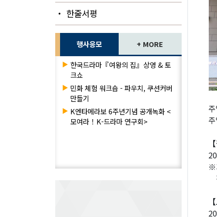
・ 한줄서평
행사응모
+ MORE
▶
한국드라마『여왕의 집』상영 & 토
크쇼
▶
민화 체험 워크숍 - 파우치, 쿠션커버
만들기
주
▶
K엔타메라보 6주년기념 공개녹화 <
주
모여라！K-드라마 연구회>
【
20
※
전
【
20