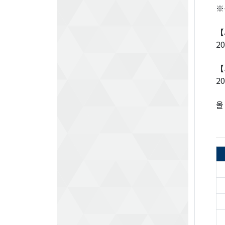
※
【
20
【
20
올