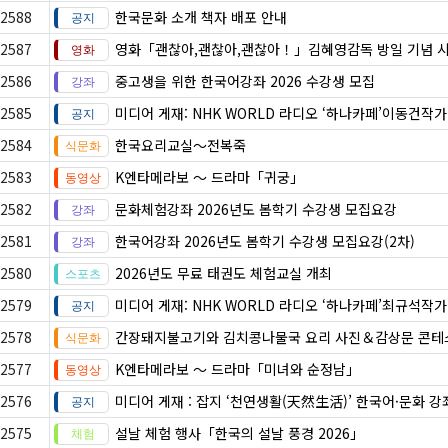
2588
한국문화 소개 책자 배포 안내
2587
영화「괜찮아,괜찮아,괜찮아！」김혜영감독 방일 기념 
2586
중고생을 위한 한국어강좌 2026 수강생 모집
2585
미디어 게재: NHK WORLD 라디오 ‘하나카페’이동건작
2584
한국요리교실〜전복죽
2583
K엔타메라보 ～ 드라마「귀궁」
2582
문화체험강좌 2026년도 봄학기 수강생 모집요강
2581
한국어강좌 2026년도 봄학기 수강생 모집요강(2차)
2580
2026년도 무료 태권도 체험교실 개최
2579
미디어 게재: NHK WORLD 라디오 ‘하나카페’최규석작
2578
간장돼지불고기와 김치콩나물국 요리 사진＆감상문 콘테
2577
K엔타메라보 ～ 드라마「미녀와 순정남」
2576
미디어 게재 : 잡지 ‘천연생활(天然生活)’ 한국어·문화 강
2575
설날 체험 행사「한국의 설날 풍경 2026」