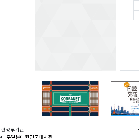
관련정부기관
주일본대한민국대사관