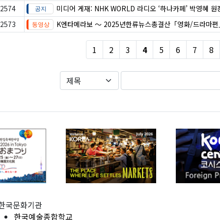
2574
미디어 게재: NHK WORLD 라디오 ‘하나카페’ 박영혜 
2573
K엔타메라보 ～ 2025년한류뉴스총결산「영화/드라마편
1
2
3
4
5
6
7
8
한국문화기관
한국예술종합학교