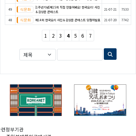
[1주년기념]제15회 직접 만들어봐요! 한국요리! 사진
49
21-07-21
7533
＆감상문 콘테스트
48
제14회 한국요리 사진＆감상문 콘테스트 당첨자발표
21-07-20
7742
1
2
3
4
5
6
7
관련정부기관