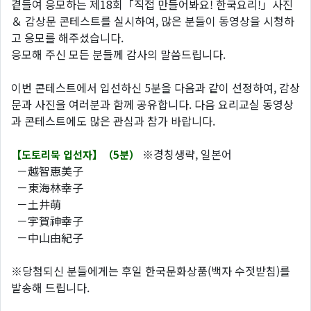
곁들여 응모하는 제18회「직접 만들어봐요! 한국요리!」사진
＆ 감상문 콘테스트를 실시하여, 많은 분들이 동영상을 시청하
고 응모를 해주셨습니다.
응모해 주신 모든 분들께 감사의 말씀드립니다.
이번 콘테스트에서 입선하신 5분을 다음과 같이 선정하여, 감상
문과 사진을 여러분과 함께 공유합니다. 다음 요리교실 동영상
과 콘테스트에도 많은 관심과 참가 바랍니다.
※경칭생략, 일본어
【도토리묵 입선자】（5분）
－越智恵美子
－東海林幸子
－土井萌
－宇賀神幸子
－中山由紀子
※당첨되신 분들에게는 후일 한국문화상품(백자 수젓받침)를
발송해 드립니다.