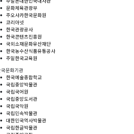
주일본대한민국대사관
문화체육관광부
주오사카한국문화원
코리아넷
한국관광공사
한국콘텐츠진흥원
국외소재문화유산재단
한국농수산식품유통공사
주일한국교육원
한국문화기관
한국예술종합학교
국립중앙박물관
국립국어원
국립중앙도서관
국립국악원
국립민속박물관
대한민국역사박물관
국립한글박물관